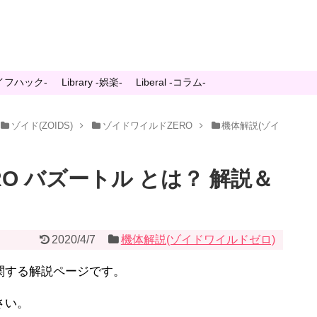
-ライフハック-
Library -娯楽-
Liberal -コラム-
ゾイド(ZOIDS)
ゾイドワイルドZERO
機体解説(ゾイ
RO バズートル とは？ 解説＆
2020/4/7
機体解説(ゾイドワイルドゼロ)
関する解説ページです。
さい。