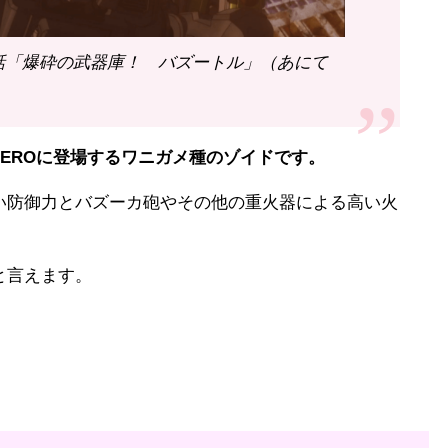
2話「爆砕の武器庫！ バズートル」（あにて
EROに登場するワニガメ種のゾイドです。
い防御力とバズーカ砲やその他の重火器による高い火
と言えます。