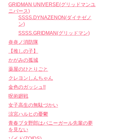
GRIDMAN UNIVERSE(グリッドマンユ
ニバース)
SSSS.DYNAZENON(ダイナゼノ
ン)
SSSS.GRIDMAN(グリッドマン)
炎炎ノ消防隊
【推しの子】
かがみの孤城
薬屋のひとりごと
クレヨンしんちゃん
金色のガッシュ!!
呪術廻戦
女子高生の無駄づかい
涼宮ハルヒの憂鬱
青春ブタ野郎はバニーガール先輩の夢
を見ない
ゾイド(ZOIDS)