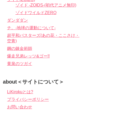
ゾイド -ZOIDS-(初代アニメ無印)
ゾイドワイルドZERO
ダンダダン
チ。-地球の運動について-
超平和バスターズ(あの花・ここさけ・
空青)
鋼の錬金術師
爆走兄弟レッツ&ゴー!!
黄泉のツガイ
about＜サイトについて＞
LiKirokuとは?
プライバシーポリシー
お問い合わせ