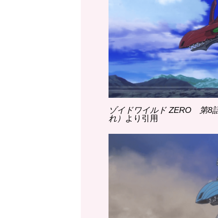
ゾイドワイルド ZERO 第
れ）
より引用