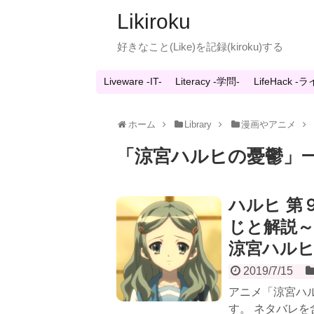
Likiroku
好きなこと(Like)を記録(kiroku)する
Liveware -IT-
Literacy -学問-
LifeHack 
ホーム
Library
漫画やアニメ
「
涼宮ハルヒの憂鬱
」
ハルヒ 第
じと解説
涼宮ハル
2019/7/15
アニメ「涼宮ハ
す。 ネタバレを