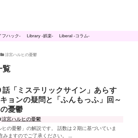
-ライフハック-
Library -娯楽-
Liberal -コラム-
涼宮ハルヒの憂鬱
一覧
９話「ミステリックサイン」あらす
～キョンの疑問と「ふんもっふ」回～
ヒの憂鬱
涼宮ハルヒの憂鬱
ルヒの憂鬱」の解説です。 話数は２期に基づいていま
含みますのでご了承ください。 ...