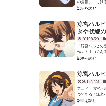
の憂鬱」における
記事を読む
涼宮ハルヒ
タや伏線
2019/4/20
「涼宮ハルヒの憂
作品の１つである
記事を読む
涼宮ハルヒ
2019/3/28
アニメ「涼宮ハ
つである「涼宮ハ
記事を読む