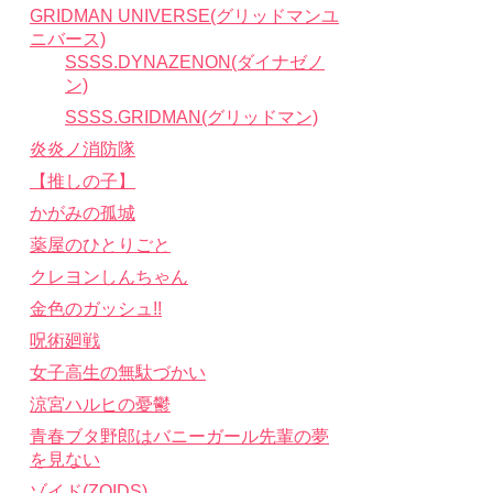
GRIDMAN UNIVERSE(グリッドマンユ
ニバース)
SSSS.DYNAZENON(ダイナゼノ
ン)
SSSS.GRIDMAN(グリッドマン)
炎炎ノ消防隊
【推しの子】
かがみの孤城
薬屋のひとりごと
クレヨンしんちゃん
金色のガッシュ!!
呪術廻戦
女子高生の無駄づかい
涼宮ハルヒの憂鬱
青春ブタ野郎はバニーガール先輩の夢
を見ない
ゾイド(ZOIDS)