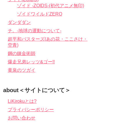
ゾイド -ZOIDS-(初代アニメ無印)
ゾイドワイルドZERO
ダンダダン
チ。-地球の運動について-
超平和バスターズ(あの花・ここさけ・
空青)
鋼の錬金術師
爆走兄弟レッツ&ゴー!!
黄泉のツガイ
about＜サイトについて＞
LiKirokuとは?
プライバシーポリシー
お問い合わせ