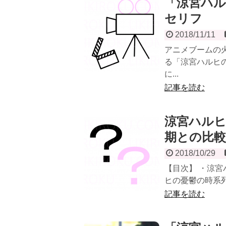
「涼宮ハ
セリフ
2018/11/11
アニメブームの
る「涼宮ハルヒ
に...
記事を読む
涼宮ハルヒ
期との比
2018/10/29
【目次】 ・涼
ヒの憂鬱の時系列
記事を読む