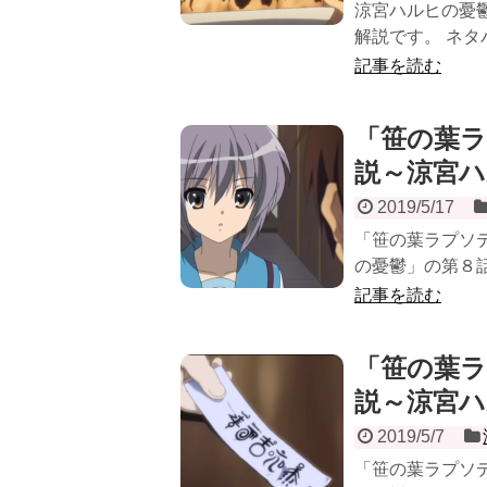
涼宮ハルヒの憂鬱
解説です。 ネタ
記事を読む
「笹の葉
説～涼宮ハ
2019/5/17
「笹の葉ラプソ
の憂鬱」の第８話
記事を読む
「笹の葉
説～涼宮ハ
2019/5/7
「笹の葉ラプソ