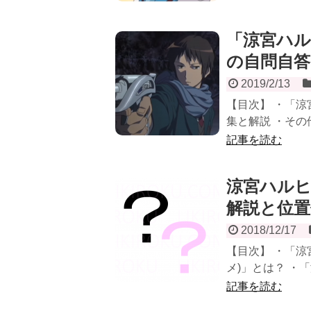
「涼宮ハ
の自問自答
2019/2/13
【目次】 ・「
集と解説 ・その他
記事を読む
涼宮ハルヒ
解説と位置
2018/12/17
【目次】 ・「涼
メ)」とは？ ・
記事を読む