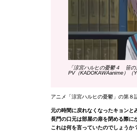
「涼宮ハルヒの憂鬱４ 笹の
PV（KADOKAWAanime）（Y
アニメ「涼宮ハルヒの憂鬱」の第８
元の時間に戻れなくなったキョンと
長門の口元は部屋の扉を閉める際に
これは何を言っていたのでしょうか