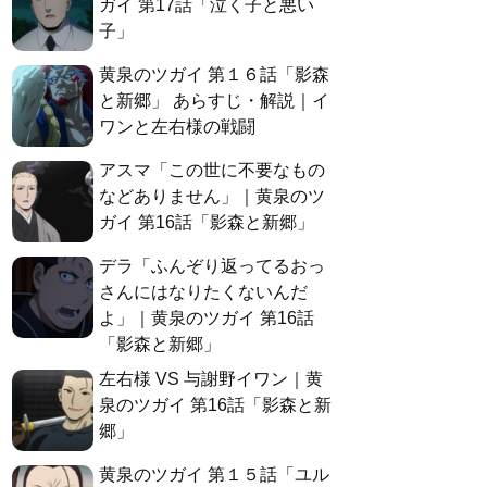
ガイ 第17話「泣く子と悪い
子」
黄泉のツガイ 第１６話「影森
と新郷」 あらすじ・解説｜イ
ワンと左右様の戦闘
アスマ「この世に不要なもの
などありません」｜黄泉のツ
ガイ 第16話「影森と新郷」
デラ「ふんぞり返ってるおっ
さんにはなりたくないんだ
よ」｜黄泉のツガイ 第16話
「影森と新郷」
左右様 VS 与謝野イワン｜黄
泉のツガイ 第16話「影森と新
郷」
黄泉のツガイ 第１５話「ユル