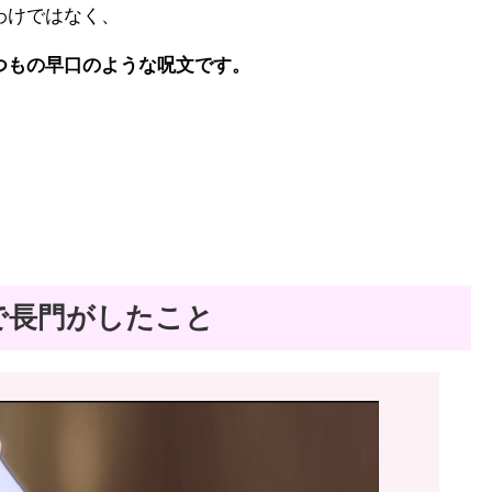
わけではなく、
つもの早口のような呪文です。
で長門がしたこと