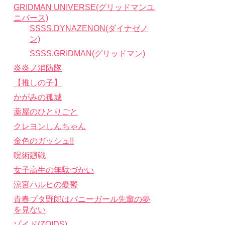
GRIDMAN UNIVERSE(グリッドマンユ
ニバース)
SSSS.DYNAZENON(ダイナゼノ
ン)
SSSS.GRIDMAN(グリッドマン)
炎炎ノ消防隊
【推しの子】
かがみの孤城
薬屋のひとりごと
クレヨンしんちゃん
金色のガッシュ!!
呪術廻戦
女子高生の無駄づかい
涼宮ハルヒの憂鬱
青春ブタ野郎はバニーガール先輩の夢
を見ない
ゾイド(ZOIDS)