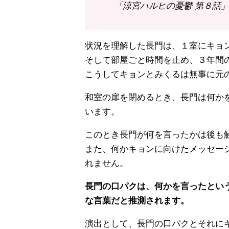
「涼宮ハルヒの憂鬱 第８話」（
状況を理解した長門は、１室にキョ
そして部屋ごと時間を止め、３年間
こうしてキョンとみくるは無事に元
和室の扉を閉めるとき、長門は何か
います。
このとき長門が何を言ったかは後も
また、何かキョンに向けたメッセー
れません。
長門の口パクは、何かを言ったとい
な言葉だと推測されます。
演出として、長門の口パクとそれに