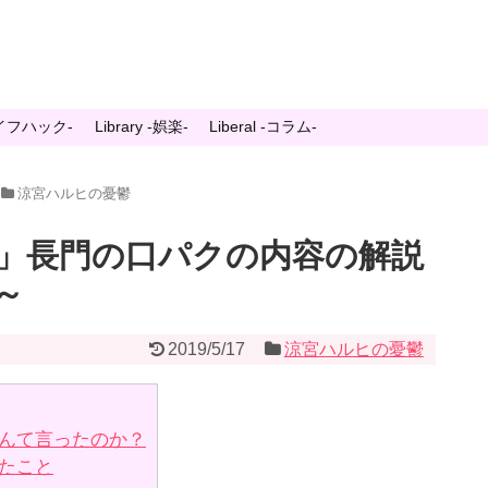
-ライフハック-
Library -娯楽-
Liberal -コラム-
涼宮ハルヒの憂鬱
」長門の口パクの内容の解説
～
2019/5/17
涼宮ハルヒの憂鬱
んて言ったのか？
たこと