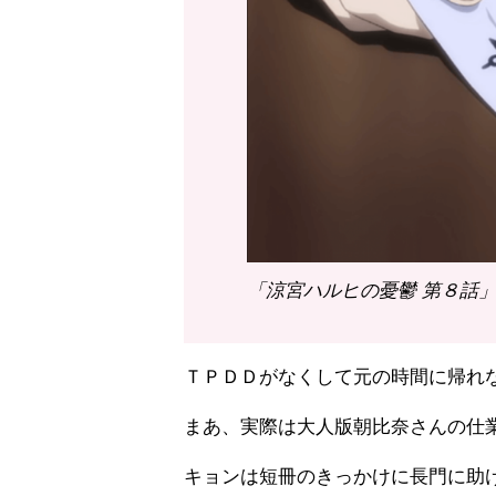
「涼宮ハルヒの憂鬱 第８話」（
ＴＰＤＤがなくして元の時間に帰れ
まあ、実際は大人版朝比奈さんの仕
キョンは短冊のきっかけに長門に助