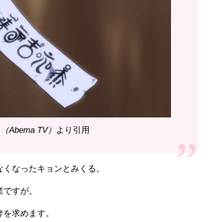
Abema TV）
より引用
なくなったキョンとみくる。
業ですが。
けを求めます。