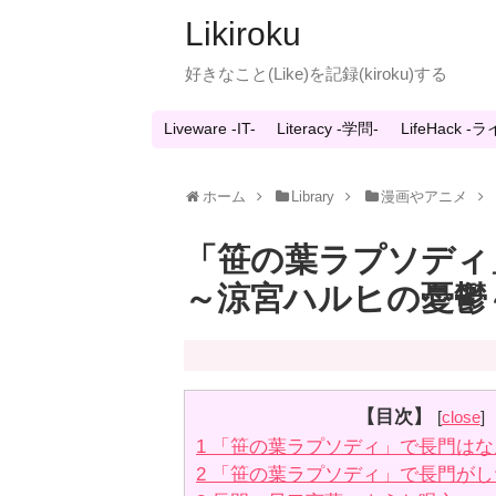
Likiroku
好きなこと(Like)を記録(kiroku)する
Liveware -IT-
Literacy -学問-
LifeHack 
ホーム
Library
漫画やアニメ
「笹の葉ラプソディ
～涼宮ハルヒの憂鬱
【目次】
[
close
]
1
「笹の葉ラプソディ」で長門はな
2
「笹の葉ラプソディ」で長門がし