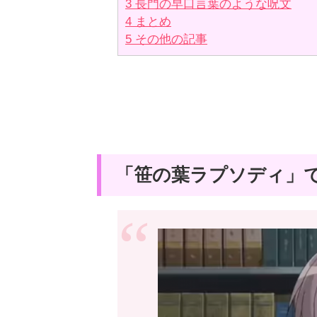
3
長門の早口言葉のような呪文
4
まとめ
5
その他の記事
「笹の葉ラプソディ」