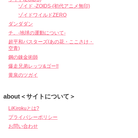
ゾイド -ZOIDS-(初代アニメ無印)
ゾイドワイルドZERO
ダンダダン
チ。-地球の運動について-
超平和バスターズ(あの花・ここさけ・
空青)
鋼の錬金術師
爆走兄弟レッツ&ゴー!!
黄泉のツガイ
about＜サイトについて＞
LiKirokuとは?
プライバシーポリシー
お問い合わせ