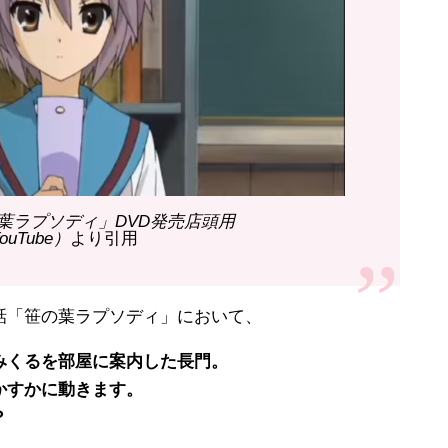
葉ラプソディ」DVD発売店頭用
ouTube）
より引用
話「笹の葉ラプソディ」において、
みくるを部屋に案内した長門。
かすかに動きます。
？