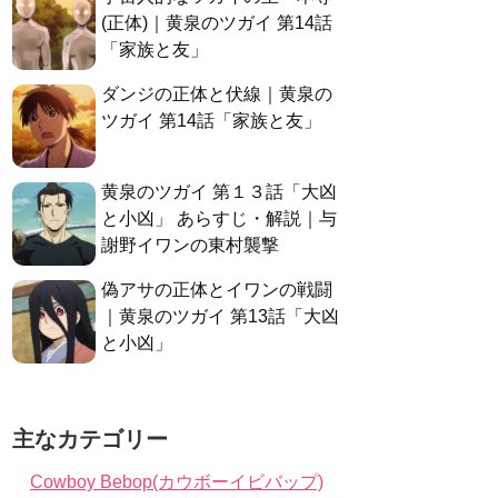
(正体)｜黄泉のツガイ 第14話
「家族と友」
ダンジの正体と伏線｜黄泉の
ツガイ 第14話「家族と友」
黄泉のツガイ 第１３話「大凶
と小凶」 あらすじ・解説｜与
謝野イワンの東村襲撃
偽アサの正体とイワンの戦闘
｜黄泉のツガイ 第13話「大凶
と小凶」
主なカテゴリー
Cowboy Bebop(カウボーイビバップ)