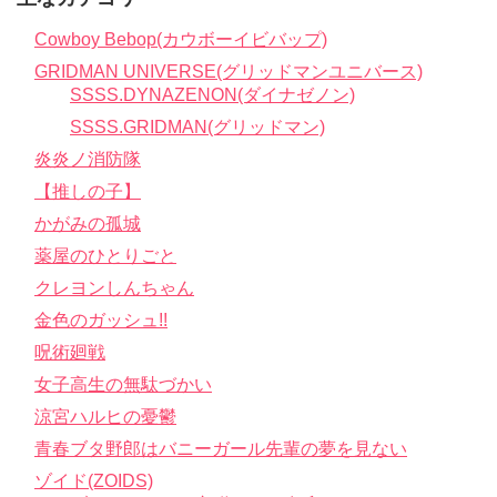
Cowboy Bebop(カウボーイビバップ)
GRIDMAN UNIVERSE(グリッドマンユニバース)
SSSS.DYNAZENON(ダイナゼノン)
SSSS.GRIDMAN(グリッドマン)
炎炎ノ消防隊
【推しの子】
かがみの孤城
薬屋のひとりごと
クレヨンしんちゃん
金色のガッシュ!!
呪術廻戦
女子高生の無駄づかい
涼宮ハルヒの憂鬱
青春ブタ野郎はバニーガール先輩の夢を見ない
ゾイド(ZOIDS)