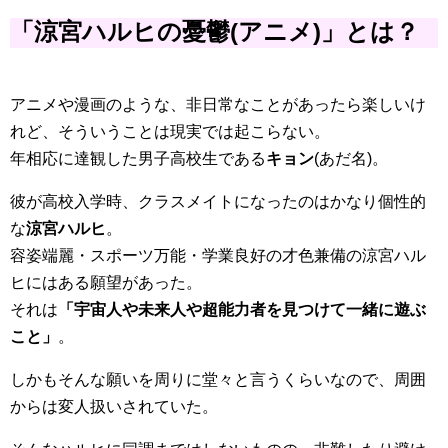
「涼宮ハルヒの憂鬱(アニメ)」とは？
アニメや漫画のような、非日常なことがあったら楽しいけ
れど、そういうことは現実では起こらない。
年相応に達観した男子高校生である
キョン
(あだ名)。
彼が高校入学時、クラスメイトになったのはかなり個性的
な
涼宮ハルヒ
。
容姿端麗・スポーツ万能・学業良好の才色兼備の涼宮ハル
ヒにはある願望があった。
それは
「宇宙人や未来人や超能力者を見つけて一緒に遊ぶ
こと」
。
しかもそんな願いを周りに堂々と言うくらいなので、周囲
からは変人扱いされていた。