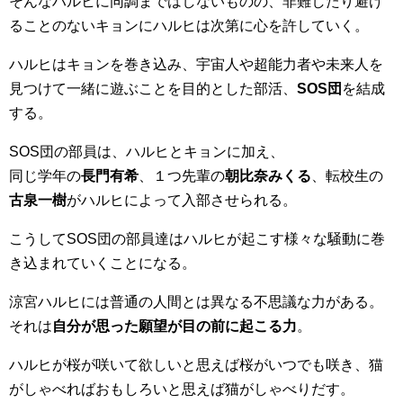
そんなハルヒに同調まではしないものの、非難したり避け
ることのないキョンにハルヒは次第に心を許していく。
ハルヒはキョンを巻き込み、宇宙人や超能力者や未来人を
見つけて一緒に遊ぶことを目的とした部活、
SOS団
を結成
する。
SOS団の部員は、ハルヒとキョンに加え、
同じ学年の
長門有希
、１つ先輩の
朝比奈みくる
、転校生の
古泉一樹
がハルヒによって入部させられる。
こうしてSOS団の部員達はハルヒが起こす様々な騒動に巻
き込まれていくことになる。
涼宮ハルヒには普通の人間とは異なる不思議な力がある。
それは
自分が思った願望が目の前に起こる力
。
ハルヒが桜が咲いて欲しいと思えば桜がいつでも咲き、猫
がしゃべればおもしろいと思えば猫がしゃべりだす。