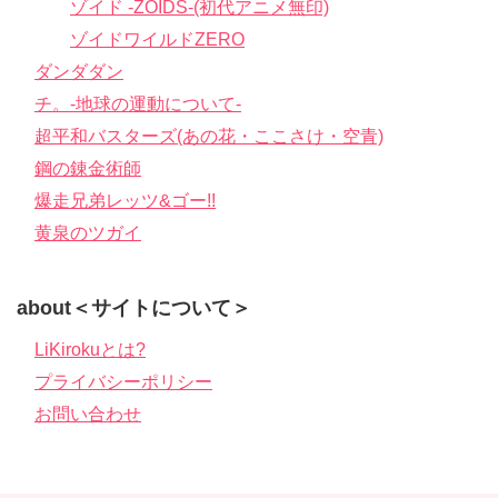
ゾイド -ZOIDS-(初代アニメ無印)
ゾイドワイルドZERO
ダンダダン
チ。-地球の運動について-
超平和バスターズ(あの花・ここさけ・空青)
鋼の錬金術師
爆走兄弟レッツ&ゴー!!
黄泉のツガイ
about＜サイトについて＞
LiKirokuとは?
プライバシーポリシー
お問い合わせ