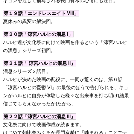
キョンを通して描写される長門有希の心情にも注目。
第１９話「エンドレスエイト VIII」
夏休みの異変の解決回。
第２０話「涼宮ハルヒの溜息 I」
ハルヒ達が文化祭に向けて映画を作るという「涼宮ハルヒ
の溜息」シリーズ初回。
第２１話「 涼宮ハルヒの溜息 II」
溜息シリーズ２話目。
ハルヒが決めた映画の配役に、一同が驚くのは、第６話
「涼宮ハルヒの憂鬱 VI」の最後のほうで告げられる、キョ
ンがハルヒに自身が体験した様々な出来事を打ち明け(結果
信じてもらえなかったが)たから。
第２２話「涼宮ハルヒの溜息 III」
文化祭に向けて映画作成が続きます。
はじめて朝比奈みくるが長門有希に「噛まれる」ことでナ