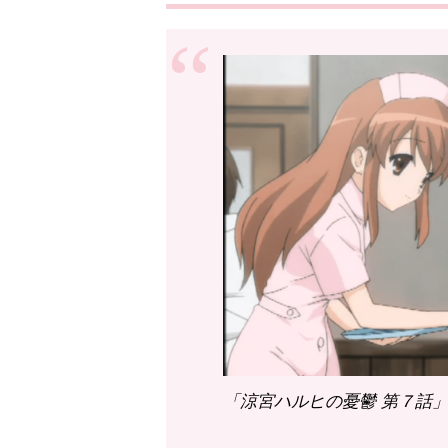
「涼宮ハルヒの憂鬱 第７話」（