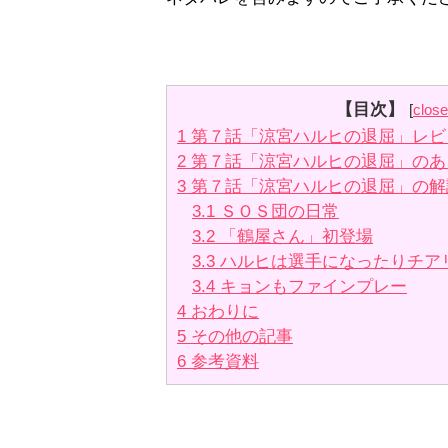
【目次】
[
close
1
第７話「涼宮ハルヒの退屈」レビ
2
第７話「涼宮ハルヒの退屈」のあら
3
第７話「涼宮ハルヒの退屈」の解
3.1
ＳＯＳ団の日常
3.2
「鶴屋さん」初登場
3.3
ハルヒは選手になったりチア
3.4
キョンもファインプレー
4
おわりに
5
その他の記事
6
参考資料