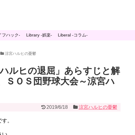
-ライフハック-
Library -娯楽-
Liberal -コラム-
涼宮ハルヒの憂鬱
宮ハルヒの退屈」あらすじと解
、ＳＯＳ団野球大会～涼宮ハ
2019/6/18
涼宮ハルヒの憂鬱
です。
さい。