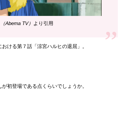
Abema TV）
より引用
における第７話「涼宮ハルヒの退屈」。
。
んが初登場である点くらいでしょうか。