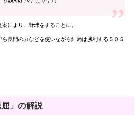
Abema TV）
より引用
提案により、野球をすることに。
がら長門の力などを使いながら結局は勝利するＳＯＳ
退屈」の解説