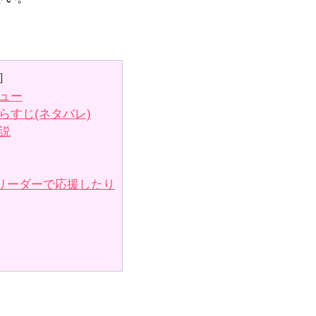
]
ュー
すじ(ネタバレ)
説
リーダーで応援したり