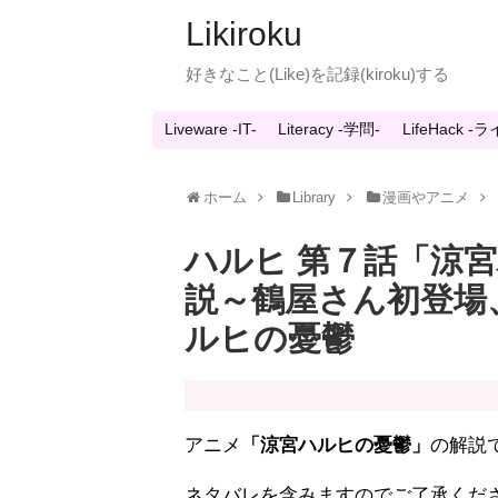
Likiroku
好きなこと(Like)を記録(kiroku)する
Liveware -IT-
Literacy -学問-
LifeHack 
ホーム
Library
漫画やアニメ
ハルヒ 第７話「涼
説～鶴屋さん初登場
ルヒの憂鬱
アニメ
「涼宮ハルヒの憂鬱」
の解説
ネタバレを含みますのでご了承くだ