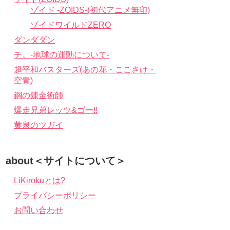
ゾイド -ZOIDS-(初代アニメ無印)
ゾイドワイルドZERO
ダンダダン
チ。-地球の運動について-
超平和バスターズ(あの花・ここさけ・
空青)
鋼の錬金術師
爆走兄弟レッツ&ゴー!!
黄泉のツガイ
about＜サイトについて＞
LiKirokuとは?
プライバシーポリシー
お問い合わせ