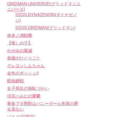
GRIDMAN UNIVERSE(グリッドマンユ
ニバース)
SSSS.DYNAZENON(ダイナゼノ
ン)
SSSS.GRIDMAN(グリッドマン)
炎炎ノ消防隊
【推しの子】
かがみの孤城
薬屋のひとりごと
クレヨンしんちゃん
金色のガッシュ!!
呪術廻戦
女子高生の無駄づかい
涼宮ハルヒの憂鬱
青春ブタ野郎はバニーガール先輩の夢
を見ない
ゾイド(ZOIDS)