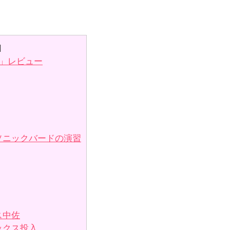
]
」レビュー
ソニックバードの演習
ス中佐
ックス投入