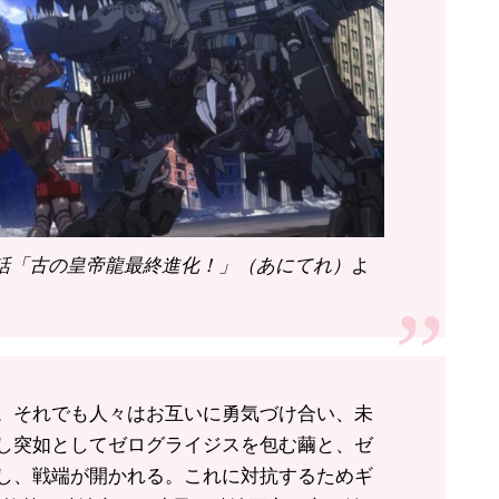
7話「古の皇帝龍最終進化！」（あにてれ）
よ
。それでも人々はお互いに勇気づけ合い、未
し突如としてゼログライジスを包む繭と、ゼ
し、戦端が開かれる。これに対抗するためギ