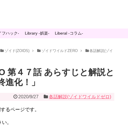
-ライフハック-
Library -娯楽-
Liberal -コラム-
ゾイド(ZOIDS)
ゾイドワイルドZERO
各話解説(ゾイ
O 第４７話 あらすじと解説と
終進化！」
2020/9/27
各話解説(ゾイドワイルドゼロ)
関するページです。
さい。