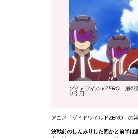
ゾイドワイルドZERO 第4
り引用
アニメ「ゾイドワイルドZERO」の
決戦前のしんみりした回かと前半は