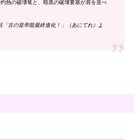
─灼熱の破壊竜と、暗黒の破壊要塞が肩を並べ
7話「古の皇帝龍最終進化！」（あにてれ）
よ