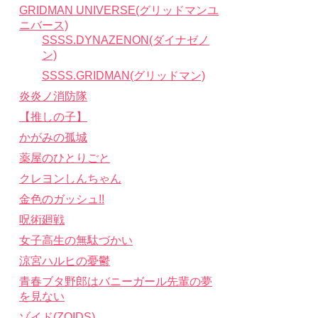
GRIDMAN UNIVERSE(グリッドマンユ
ニバース)
SSSS.DYNAZENON(ダイナゼノ
ン)
SSSS.GRIDMAN(グリッドマン)
炎炎ノ消防隊
【推しの子】
かがみの孤城
薬屋のひとりごと
クレヨンしんちゃん
金色のガッシュ!!
呪術廻戦
女子高生の無駄づかい
涼宮ハルヒの憂鬱
青春ブタ野郎はバニーガール先輩の夢
を見ない
ゾイド(ZOIDS)