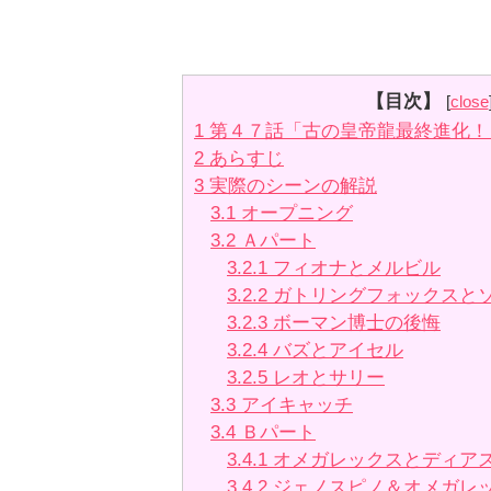
【目次】
[
close
1
第４７話「古の皇帝龍最終進化！
2
あらすじ
3
実際のシーンの解説
3.1
オープニング
3.2
Ａパート
3.2.1
フィオナとメルビル
3.2.2
ガトリングフォックスと
3.2.3
ボーマン博士の後悔
3.2.4
バズとアイセル
3.2.5
レオとサリー
3.3
アイキャッチ
3.4
Ｂパート
3.4.1
オメガレックスとディア
3.4.2
ジェノスピノ＆オメガレ