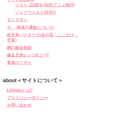
ゾイド -ZOIDS-(初代アニメ無印)
ゾイドワイルドZERO
ダンダダン
チ。-地球の運動について-
超平和バスターズ(あの花・ここさけ・
空青)
鋼の錬金術師
爆走兄弟レッツ&ゴー!!
黄泉のツガイ
about＜サイトについて＞
LiKirokuとは?
プライバシーポリシー
お問い合わせ