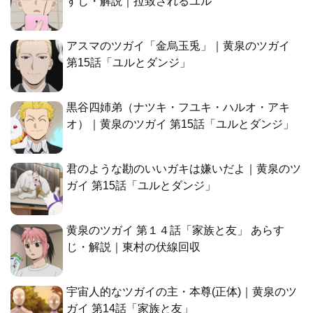
すじ・解説｜拉致されるユル
アスマのツガイ「金烏玉兎」｜黄泉のツガイ
第15話「ユルとダンジ」
黒谷四姉弟（ナツキ・フユキ・ハルオ・アキ
オ）｜黄泉のツガイ 第15話「ユルとダンジ」
君のような勘のいいガキは嫌いだよ｜黄泉のツ
ガイ 第15話「ユルとダンジ」
黄泉のツガイ 第１４話「家族と友」 あらす
じ・解説｜東村の伏線回収
宇宙人的なツガイの主・本尊(正体)｜黄泉のツ
ガイ 第14話「家族と友」