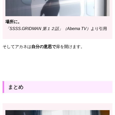
場所に。
「SSSS.GRIDMAN 第１２話」（Abema TV）
より引用
そしてアカネは
自分の意思で
扉を開けます。
まとめ