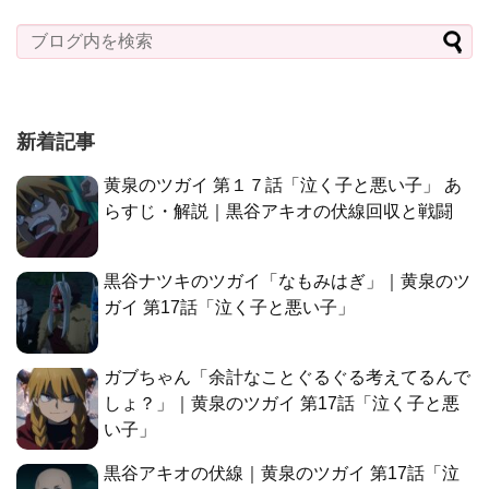
新着記事
黄泉のツガイ 第１７話「泣く子と悪い子」 あ
らすじ・解説｜黒谷アキオの伏線回収と戦闘
黒谷ナツキのツガイ「なもみはぎ」｜黄泉のツ
ガイ 第17話「泣く子と悪い子」
ガブちゃん「余計なことぐるぐる考えてるんで
しょ？」｜黄泉のツガイ 第17話「泣く子と悪
い子」
黒谷アキオの伏線｜黄泉のツガイ 第17話「泣