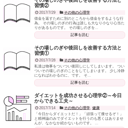
その場しのぎや後回しを改善する方法と
習慣②
2017/7/29
その他の心理学
借金を返すために別のところから借金をするような行
為。 その場しのぎの行為は誰しも大なり小なり心当た
りがあるものです。 その場しのぎを...
記事を読む
その場しのぎや後回しを改善する方法と
習慣①
2017/7/28
その他の心理学
私達は物事をついつい後回しにしてしまいます。 つい
ついその場しのぎのことをしてしまいます。 少し冷静
になればわかるのに、です。 そ...
記事を読む
ダイエットを成功させる心理学②～今日
からできる工夫～
2017/7/14
その他の心理学
,
健康
「今日からダイエットだ！」「頑張って痩せるぞ！」
と精神論のみでダイエットを行うのも悪くはありませ
んが、なかなか続かないものです。 ...