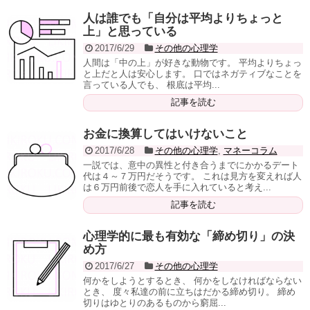
人は誰でも「自分は平均よりちょっと
上」と思っている
2017/6/29
その他の心理学
人間は「中の上」が好きな動物です。 平均よりちょっ
と上だと人は安心します。 口ではネガティブなことを
言っている人でも、 根底は平均...
記事を読む
お金に換算してはいけないこと
2017/6/28
その他の心理学
,
マネーコラム
一説では、意中の異性と付き合うまでにかかるデート
代は４～７万円だそうです。 これは見方を変えれば人
は６万円前後で恋人を手に入れていると考え...
記事を読む
心理学的に最も有効な「締め切り」の決
め方
2017/6/27
その他の心理学
何かをしようとするとき、 何かをしなければならない
とき、 度々私達の前に立ちはだかる締め切り。 締め
切りはゆとりのあるものから窮屈...