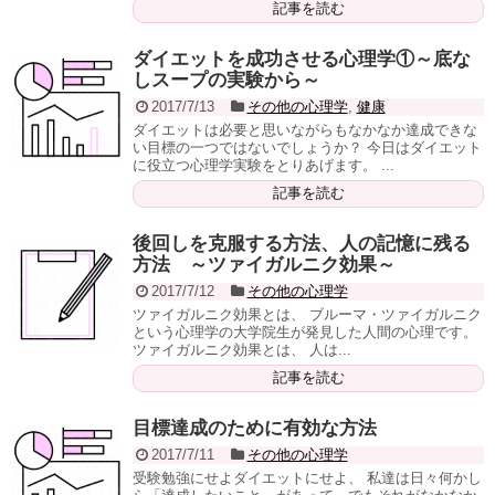
記事を読む
ダイエットを成功させる心理学①～底な
しスープの実験から～
2017/7/13
その他の心理学
,
健康
ダイエットは必要と思いながらもなかなか達成できな
い目標の一つではないでしょうか？ 今日はダイエット
に役立つ心理学実験をとりあげます。 ...
記事を読む
後回しを克服する方法、人の記憶に残る
方法 ～ツァイガルニク効果～
2017/7/12
その他の心理学
ツァイガルニク効果とは、 ブルーマ・ツァイガルニク
という心理学の大学院生が発見した人間の心理です。
ツァイガルニク効果とは、 人は...
記事を読む
目標達成のために有効な方法
2017/7/11
その他の心理学
受験勉強にせよダイエットにせよ、 私達は日々何かし