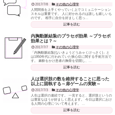
2017/7/8
その他の心理学
人間関係を上手くやっていく上でコミュニケーション
スキルは重要です。 人に好かれるのは誰しも嬉しいも
のです。 相手に自分を好ましく思っ...
記事を読む
内胸動脈結紮のプラセボ効果 ～プラセボ
効果とは？～
2017/7/7
その他の心理学
「内胸動脈結紮(ないきょうどうみゃくけっさく)」と
は1950年代に行われていた狭心症に関する手術方法で
す。 麻酔をかけ患者の胸骨を切開し、...
記事を読む
人は選択肢の数を維持することに思った
以上に固執する～扉ゲームの実験～
2017/7/3
その他の心理学
人生は選択の連続です。 一見すると、選択肢というの
は豊富なほうが好ましく思えます。 今日は選択におけ
る人間の心理について考えます。 ...
記事を読む