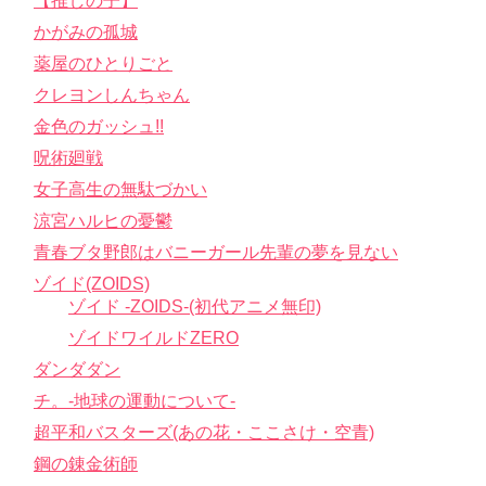
【推しの子】
かがみの孤城
薬屋のひとりごと
クレヨンしんちゃん
金色のガッシュ!!
呪術廻戦
女子高生の無駄づかい
涼宮ハルヒの憂鬱
青春ブタ野郎はバニーガール先輩の夢を見ない
ゾイド(ZOIDS)
ゾイド -ZOIDS-(初代アニメ無印)
ゾイドワイルドZERO
ダンダダン
チ。-地球の運動について-
超平和バスターズ(あの花・ここさけ・空青)
鋼の錬金術師