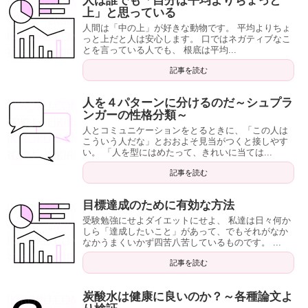
人は誰でも「自分は平均よりちょっと
上」と思っている
人間は「中の上」が好きな動物です。 平均よりちょ
っと上だと人は安心します。 口ではネガティブなこ
とを言っている人でも、 根底は平均...
記事を読む
人を４パターンに分けるのだ～シュプラ
ンガーの性格分類～
人とコミュニケーションをとるときに、「この人は
こういう人だな」とおおよそ見当がつくと接しやす
い。 「人を型にはめたって、きれいに当ては...
記事を読む
目標達成のために有効な方法
受験勉強にせよダイエットにせよ、 私達は日々何か
しら「達成したいこと」があって、でもそれがなか
なかうまくいかず四苦八苦しているものです。 ...
記事を読む
炭酸水は健康に良いのか？～各種論文よ