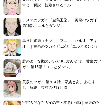
すじ・解説｜拉致されるユル
アスマのツガイ「金烏玉兎」｜黄泉のツガイ
第15話「ユルとダンジ」
黒谷四姉弟（ナツキ・フユキ・ハルオ・アキ
オ）｜黄泉のツガイ 第15話「ユルとダンジ」
君のような勘のいいガキは嫌いだよ｜黄泉のツ
ガイ 第15話「ユルとダンジ」
黄泉のツガイ 第１４話「家族と友」 あらす
じ・解説｜東村の伏線回収
宇宙人的なツガイの主・本尊(正体)｜黄泉のツ