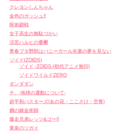
クレヨンしんちゃん
金色のガッシュ!!
呪術廻戦
女子高生の無駄づかい
涼宮ハルヒの憂鬱
青春ブタ野郎はバニーガール先輩の夢を見ない
ゾイド(ZOIDS)
ゾイド -ZOIDS-(初代アニメ無印)
ゾイドワイルドZERO
ダンダダン
チ。-地球の運動について-
超平和バスターズ(あの花・ここさけ・空青)
鋼の錬金術師
爆走兄弟レッツ&ゴー!!
黄泉のツガイ