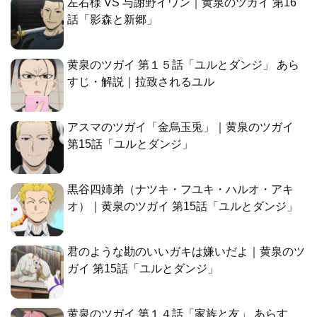
アスマのツガイ「金烏玉兎」｜黄泉のツガイ
第15話「ユルとダンジ」
黒谷四姉弟（ナツキ・フユキ・ハルオ・アキ
オ）｜黄泉のツガイ 第15話「ユルとダンジ」
君のような勘のいいガキは嫌いだよ｜黄泉のツ
ガイ 第15話「ユルとダンジ」
黄泉のツガイ 第１４話「家族と友」 あらす
じ・解説｜東村の伏線回収
宇宙人的なツガイの主・本尊(正体)｜黄泉のツ
ガイ 第14話「家族と友」