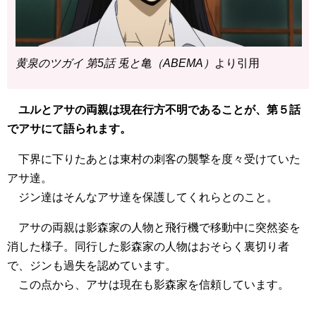
黄泉のツガイ 第5話 兎と亀（ABEMA）
より引用
ユルとアサの両親は現在行方不明であることが、第５話
でアサにて語られます。
下界に下りたあとは東村の刺客の襲撃を度々受けていた
アサ達。
ジン達はそんなアサ達を保護してくれらとのこと。
アサの両親は影森家の人物と飛行機で移動中に突然姿を
消した様子。同行した影森家の人物はおそらく裏切り者
で、ジンも過失を認めています。
この点から、アサは現在も影森家を信頼しています。