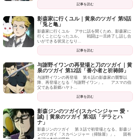
記事を読む
与謝野イワンの再登場と刀のツガイ｜黄
泉のツガイ 第12話「番小者と祈祷師」
与謝野イワンの再登場 第６話の影森家の襲撃以
降、再登場となる「与謝野イワン」。 アスマの伯
父である新郷ハヤト...
記事を読む
影森ジンのツガイ(スカベンジャー 愛・
誠)｜黄泉のツガイ 第3話「デラとハ
ナ」
影森ジンのツガイ 第３話で初登場となる、影森ジ
ンのツガイ「スカベンジャー（掃除屋）」。 固有
名詞は本編で呼称...
記事を読む
アサの死と右目の経緯｜黄泉のツガイ
第7話「アサと『解』」
アサの死と右目の経緯 運命の双子に生まれたのは
自分で選んだ道じゃなかったけど、 ここからは自
分で選んだ道だから、...