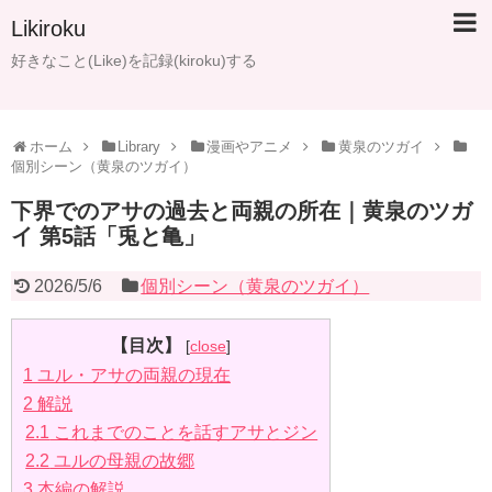
Likiroku
好きなこと(Like)を記録(kiroku)する
ホーム
Library
漫画やアニメ
黄泉のツガイ
個別シーン（黄泉のツガイ）
下界でのアサの過去と両親の所在｜黄泉のツガ
イ 第5話「兎と亀」
2026/5/6
個別シーン（黄泉のツガイ）
【目次】
[
close
]
1
ユル・アサの両親の現在
2
解説
2.1
これまでのことを話すアサとジン
2.2
ユルの母親の故郷
3
本編の解説