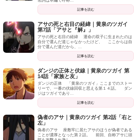
記事を読む
ダンジの正体と伏線｜黄泉のツガイ 第
14話「家族と友」
ダンジの正体 「黄泉のツガイ」ここまでのストー
リーで、一番の伏線回収と思える第１４話。 ダン
ジはツガイであり...
記事を読む
偽者のアサ｜黄泉のツガイ 第2話「右と
左」
偽者のアサ 座敷牢に居たアサのほうが偽者である
ことが濃厚となった第２話。 前回、自称アサに頭
部を攻撃され激し...
記事を読む