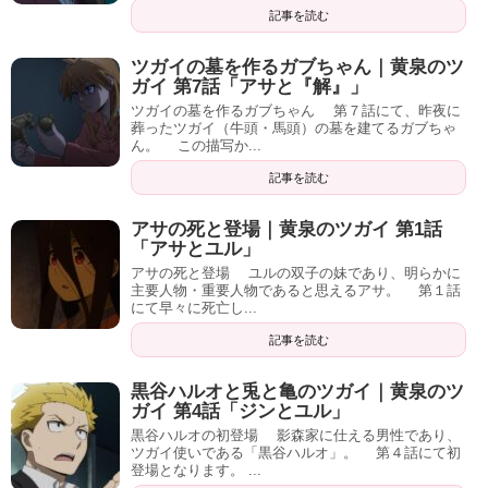
記事を読む
アサの死と登場｜黄泉のツガイ 第1話
「アサとユル」
アサの死と登場 ユルの双子の妹であり、明らかに
主要人物・重要人物であると思えるアサ。 第１話
にて早々に死亡し...
記事を読む
黒谷ハルオと兎と亀のツガイ｜黄泉のツ
ガイ 第4話「ジンとユル」
黒谷ハルオの初登場 影森家に仕える男性であり、
ツガイ使いである「黒谷ハルオ」。 第４話にて初
登場となります。 ...
記事を読む
影森家に行くユル｜黄泉のツガイ 第5話
「兎と亀」
影森家に行くユル アサに話を聞くため、影森家に
行くことになったユル。 戦闘は一旦終了し話し合
いができる状況となり...