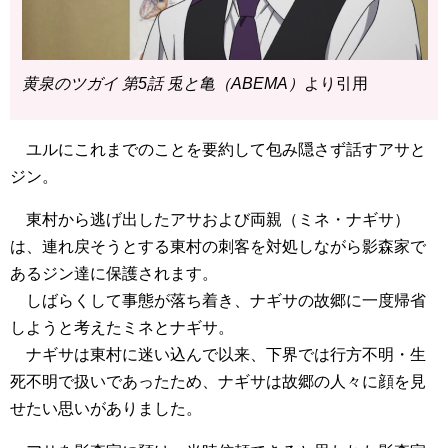
黄泉のツガイ 第5話 兎と亀（ABEMA）
より引用
ユルにこれまでのことを要約して包み隠さず話すアサと
ジン。
東村から逃げ出したアサおよび両親（ミネ・ナギサ）
は、連れ戻そうとする東村の刺客を対処しながら影森家で
あるジン達に保護されます。
しばらくして事態が落ち着き、ナギサの故郷に一度帰省
しようと考えたミネとナギサ。
ナギサは東村に迷い込んで以来、下界では行方不明・生
死不明で扱いであったため、ナギサは故郷の人々に顔を見
せたい思いがありました。