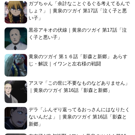
黄泉のツガイ 第１６話「影森と新郷」 あらす
じ・解説｜イワンと左右様の戦闘
アスマ「この世に不要なものなどありません」
｜黄泉のツガイ 第16話「影森と新郷」
デラ「ふんぞり返ってるおっさんにはなりたく
ないんだよ」｜黄泉のツガイ 第16話「影森と
新郷」
左右様 VS 与謝野イワン｜黄泉のツガイ 第16
話「影森と新郷」
黄泉のツガイ 第１５話「ユルとダンジ」 あら
すじ・解説｜拉致されるユル