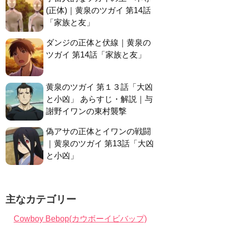
(正体)｜黄泉のツガイ 第14話
「家族と友」
ダンジの正体と伏線｜黄泉の
ツガイ 第14話「家族と友」
黄泉のツガイ 第１３話「大凶
と小凶」 あらすじ・解説｜与
謝野イワンの東村襲撃
偽アサの正体とイワンの戦闘
｜黄泉のツガイ 第13話「大凶
と小凶」
主なカテゴリー
Cowboy Bebop(カウボーイビバップ)