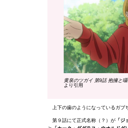
黄泉のツガイ 第9話 抱擁と
より引用
上下の歯のようになっているガブち
第９話にて正式名称（？）が
「ジ