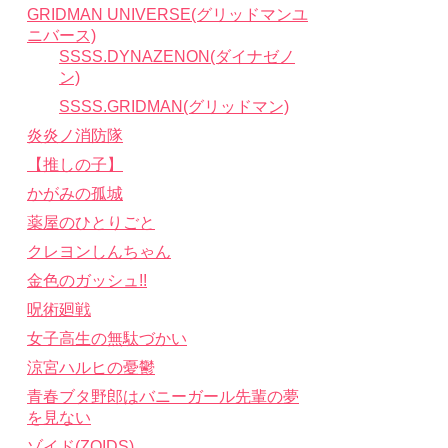
GRIDMAN UNIVERSE(グリッドマンユ
ニバース)
SSSS.DYNAZENON(ダイナゼノ
ン)
SSSS.GRIDMAN(グリッドマン)
炎炎ノ消防隊
【推しの子】
かがみの孤城
薬屋のひとりごと
クレヨンしんちゃん
金色のガッシュ!!
呪術廻戦
女子高生の無駄づかい
涼宮ハルヒの憂鬱
青春ブタ野郎はバニーガール先輩の夢
を見ない
ゾイド(ZOIDS)