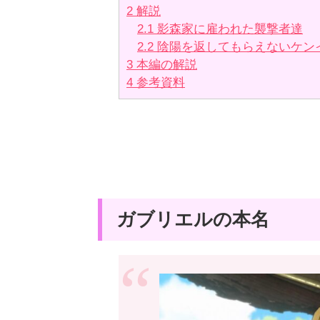
2
解説
2.1
影森家に雇われた襲撃者達
2.2
陰陽を返してもらえないケン
3
本編の解説
4
参考資料
ガブリエルの本名