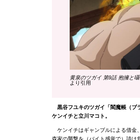
黄泉のツガイ 第9話 抱擁と
より引用
黒谷フユキのツガイ「閻魔帳（ブラ
ケンイチと立川マコト。
ケンイチはギャンブルによる借金、
森家の襲撃を（バイト感覚で）請け