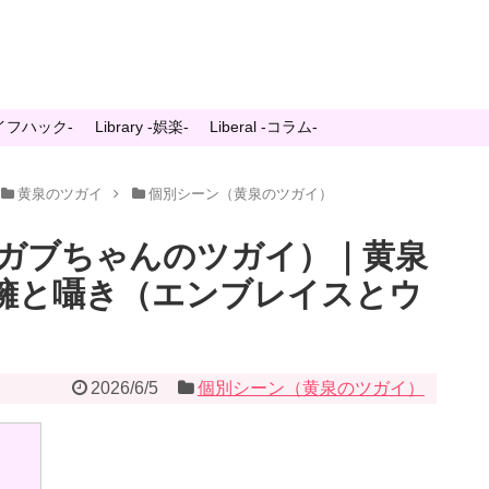
-ライフハック-
Library -娯楽-
Liberal -コラム-
黄泉のツガイ
個別シーン（黄泉のツガイ）
ガブちゃんのツガイ）｜黄泉
抱擁と囁き（エンブレイスとウ
2026/6/5
個別シーン（黄泉のツガイ）