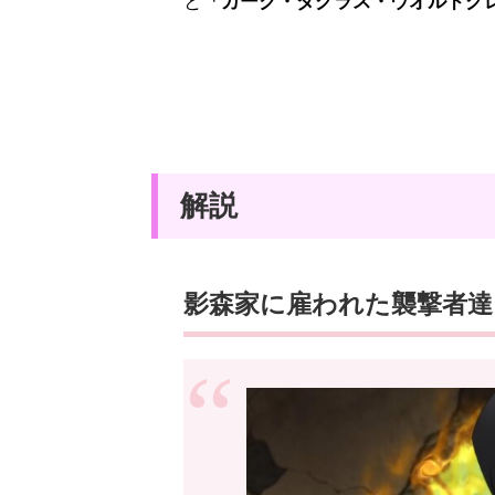
と
「カーク・ダグラス・ウオルドグ
解説
影森家に雇われた襲撃者達