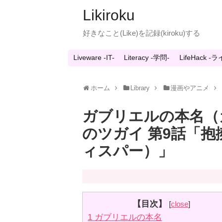
Likiroku
好きなこと(Like)を記録(kiroku)する
Liveware -IT-
Literacy -学問-
LifeHack 
ホーム
Library
漫画やアニメ
ガブリエルの本名（
のツガイ 第9話「
ィスパー）」
【目次】
[
close
]
1
ガブリエルの本名