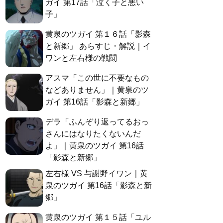
ガイ 第17話「泣く子と悪い
子」
黄泉のツガイ 第１６話「影森
と新郷」 あらすじ・解説｜イ
ワンと左右様の戦闘
アスマ「この世に不要なもの
などありません」｜黄泉のツ
ガイ 第16話「影森と新郷」
デラ「ふんぞり返ってるおっ
さんにはなりたくないんだ
よ」｜黄泉のツガイ 第16話
「影森と新郷」
左右様 VS 与謝野イワン｜黄
泉のツガイ 第16話「影森と新
郷」
黄泉のツガイ 第１５話「ユル