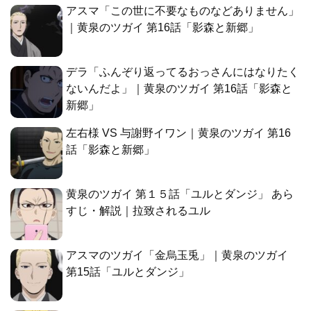
アスマ「この世に不要なものなどありません」
｜黄泉のツガイ 第16話「影森と新郷」
デラ「ふんぞり返ってるおっさんにはなりたく
ないんだよ」｜黄泉のツガイ 第16話「影森と
新郷」
左右様 VS 与謝野イワン｜黄泉のツガイ 第16
話「影森と新郷」
黄泉のツガイ 第１５話「ユルとダンジ」 あら
すじ・解説｜拉致されるユル
アスマのツガイ「金烏玉兎」｜黄泉のツガイ
第15話「ユルとダンジ」