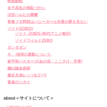
呪術廻戦
女子高生の無駄づかい
涼宮ハルヒの憂鬱
青春ブタ野郎はバニーガール先輩の夢を見ない
ゾイド(ZOIDS)
ゾイド -ZOIDS-(初代アニメ無印)
ゾイドワイルドZERO
ダンダダン
チ。-地球の運動について-
超平和バスターズ(あの花・ここさけ・空青)
鋼の錬金術師
爆走兄弟レッツ&ゴー!!
黄泉のツガイ
about＜サイトについて＞