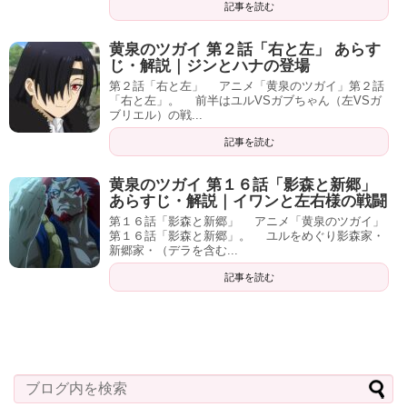
記事を読む
黄泉のツガイ 第２話「右と左」 あらす
じ・解説｜ジンとハナの登場
第２話「右と左」 アニメ「黄泉のツガイ」第２話
「右と左」。 前半はユルVSガブちゃん（左VSガ
ブリエル）の戦...
記事を読む
黄泉のツガイ 第１６話「影森と新郷」
あらすじ・解説｜イワンと左右様の戦闘
第１６話「影森と新郷」 アニメ「黄泉のツガイ」
第１６話「影森と新郷」。 ユルをめぐり影森家・
新郷家・（デラを含む...
記事を読む