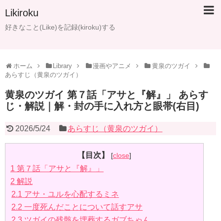
Likiroku
好きなこと(Like)を記録(kiroku)する
ホーム
Library
漫画やアニメ
黄泉のツガイ
あらすじ（黄泉のツガイ）
黄泉のツガイ 第７話「アサと『解』」 あらす
じ・解説｜解・封の手に入れ方と眼帯(右目)
2026/5/24
あらすじ（黄泉のツガイ）
【目次】
[
close
]
1
第７話「アサと『解』」
2
解説
2.1
アサ・ユルを心配するミネ
2.2
一度死んだことについて話すアサ
2.3
ツガイの残骸を埋葬するガブちゃん