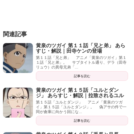
関連記事
黄泉のツガイ 第１１話「兄と弟」 あら
すじ・解説｜田寺ケンの登場
第１１話「兄と弟」 アニメ「黄泉のツガイ」第１
１話「兄と弟」。 サブタイトル通り、デラ（田寺
リュウ）の異母兄弟「...
記事を読む
黄泉のツガイ 第１５話「ユルとダン
ジ」 あらすじ・解説｜拉致されるユル
第１５話「ユルとダンジ」 アニメ「黄泉のツガ
イ」第１５話「ユルとダンジ」。 偽アサの件で一
同が倉庫に向かう回にな...
記事を読む