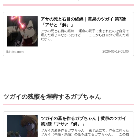
アサの死と右目の経緯｜黄泉のツガイ 第7話
「アサと『解』」
アサの死と右目の経緯 運命の双子に生まれたのは自分で
選んだ道じゃなかったけど、 ここからは自分で選んだ道
だから、...
2026-05-19 05:00
likiroku.com
ツガイの残骸を埋葬するガブちゃん
ツガイの墓を作るガブちゃん｜黄泉のツガイ
第7話「アサと『解』」
ツガイの墓を作るガブちゃん 第７話にて、昨夜に葬った
ツガイ（牛頭・馬頭）の墓を建てるガブちゃん。 この描