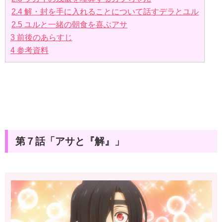
2.4
解・封を手に入れることについて話すデラとユル
2.5
ユルと一緒の朝食を喜ぶアサ
3
前後のあらすじ
4
参考資料
第７話「アサと『解』」