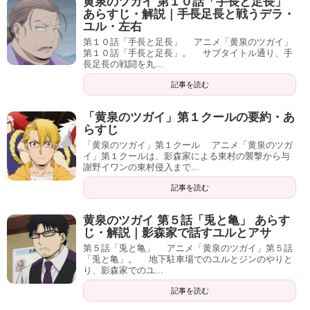
黄泉のツガイ 第１０話「手長と足長」
あらすじ・解説｜手長足長と戦うデラ・
ユル・左右
第１０話「手長と足長」 アニメ「黄泉のツガイ」
第１０話「手長と足長」。 サブタイトル通り、手
長足長の戦闘を丸...
記事を読む
「黄泉のツガイ」第１クールの要約・あ
らすじ
「黄泉のツガイ」第１クール アニメ「黄泉のツガ
イ」第１クールは、影森家による東村の襲撃から与
謝野イワンの東村侵入まで...
記事を読む
黄泉のツガイ 第５話「兎と亀」 あらす
じ・解説｜影森家で話すユルとアサ
第５話「兎と亀」 アニメ「黄泉のツガイ」第５話
「兎と亀」。 地下駐車場でのユルとジンのやりと
り、影森家でのユ...
記事を読む