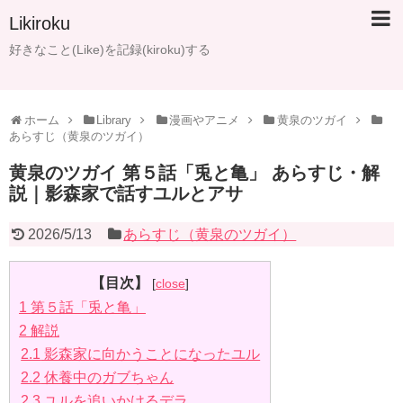
Likiroku
好きなこと(Like)を記録(kiroku)する
ホーム
Library
漫画やアニメ
黄泉のツガイ
あらすじ（黄泉のツガイ）
黄泉のツガイ 第５話「兎と亀」 あらすじ・解
説｜影森家で話すユルとアサ
2026/5/13
あらすじ（黄泉のツガイ）
【目次】
[
close
]
1
第５話「兎と亀」
2
解説
2.1
影森家に向かうことになったユル
2.2
休養中のガブちゃん
2.3
ユルを追いかけるデラ