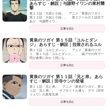
あらすじ・解説｜与謝野イワンの東村襲
撃
第１３話「大凶と小凶」 アニメ「黄泉のツガイ」
第１３話「大凶と小凶」。 第２クールの１話目で
あり、与謝野イワ...
記事を読む
黄泉のツガイ 第１５話「ユルとダン
ジ」 あらすじ・解説｜拉致されるユル
第１５話「ユルとダンジ」 アニメ「黄泉のツガ
イ」第１５話「ユルとダンジ」。 偽アサの件で一
同が倉庫に向かう回にな...
記事を読む
黄泉のツガイ 第１１話「兄と弟」 あら
すじ・解説｜田寺ケンの登場
第１１話「兄と弟」 アニメ「黄泉のツガイ」第１
１話「兄と弟」。 サブタイトル通り、デラ（田寺
リュウ）の異母兄弟「...
記事を読む