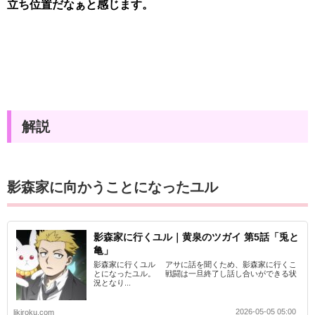
立ち位置だなぁと感じます。
解説
影森家に向かうことになったユル
影森家に行くユル｜黄泉のツガイ 第5話「兎と
亀」
影森家に行くユル アサに話を聞くため、影森家に行くこ
とになったユル。 戦闘は一旦終了し話し合いができる状
況となり...
2026-05-05 05:00
likiroku.com