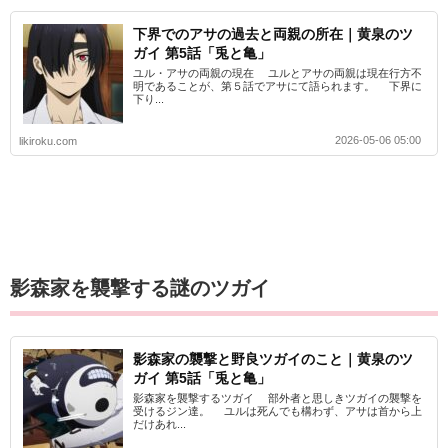
下界でのアサの過去と両親の所在｜黄泉のツ
ガイ 第5話「兎と亀」
ユル・アサの両親の現在 ユルとアサの両親は現在行方不
明であることが、第５話でアサにて語られます。 下界に
下り...
2026-05-06 05:00
likiroku.com
影森家を襲撃する謎のツガイ
影森家の襲撃と野良ツガイのこと｜黄泉のツ
ガイ 第5話「兎と亀」
影森家を襲撃するツガイ 部外者と思しきツガイの襲撃を
受けるジン達。 ユルは死んでも構わず、アサは首から上
だけあれ...