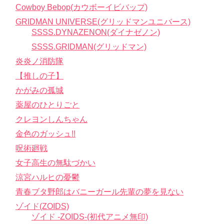
Cowboy Bebop(カウボーイビバップ)
GRIDMAN UNIVERSE(グリッドマンユニバース)
SSSS.DYNAZENON(ダイナゼノン)
SSSS.GRIDMAN(グリッドマン)
炎炎ノ消防隊
【推しの子】
かがみの孤城
薬屋のひとりごと
クレヨンしんちゃん
金色のガッシュ!!
呪術廻戦
女子高生の無駄づかい
涼宮ハルヒの憂鬱
青春ブタ野郎はバニーガール先輩の夢を見ない
ゾイド(ZOIDS)
ゾイド -ZOIDS-(初代アニメ無印)