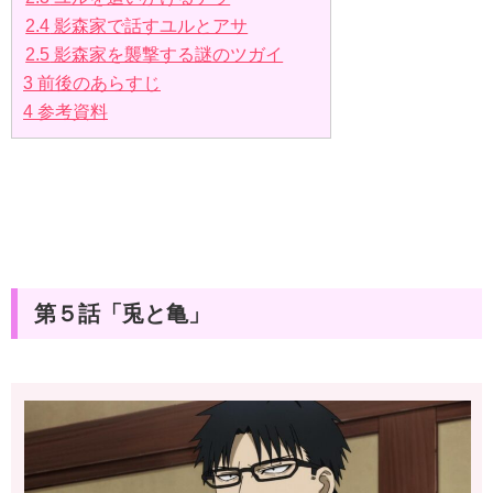
2.4
影森家で話すユルとアサ
2.5
影森家を襲撃する謎のツガイ
3
前後のあらすじ
4
参考資料
第５話「兎と亀」