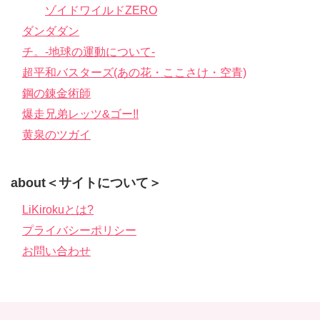
ゾイドワイルドZERO
ダンダダン
チ。-地球の運動について-
超平和バスターズ(あの花・ここさけ・空青)
鋼の錬金術師
爆走兄弟レッツ&ゴー!!
黄泉のツガイ
about＜サイトについて＞
LiKirokuとは?
プライバシーポリシー
お問い合わせ