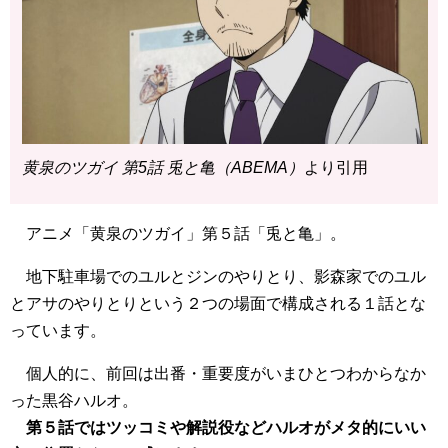
黄泉のツガイ 第5話 兎と亀（ABEMA）
より引用
アニメ「黄泉のツガイ」第５話「兎と亀」。
地下駐車場でのユルとジンのやりとり、影森家でのユル
とアサのやりとりという２つの場面で構成される１話とな
っています。
個人的に、前回は出番・重要度がいまひとつわからなか
った黒谷ハルオ。
第５話ではツッコミや解説役などハルオがメタ的にいい