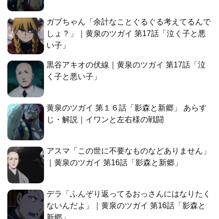
ガブちゃん「余計なことぐるぐる考えてるんで
しょ？」｜黄泉のツガイ 第17話「泣く子と悪
い子」
黒谷アキオの伏線｜黄泉のツガイ 第17話「泣
く子と悪い子」
黄泉のツガイ 第１６話「影森と新郷」 あらす
じ・解説｜イワンと左右様の戦闘
アスマ「この世に不要なものなどありません」
｜黄泉のツガイ 第16話「影森と新郷」
デラ「ふんぞり返ってるおっさんにはなりたく
ないんだよ」｜黄泉のツガイ 第16話「影森と
新郷」