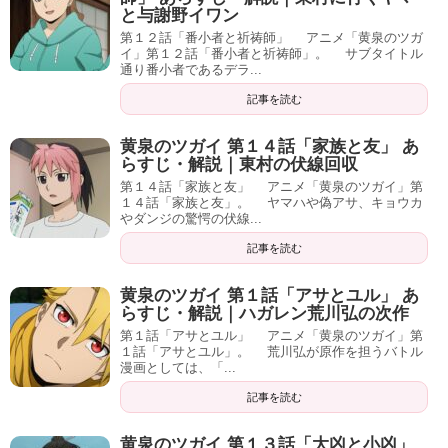
と与謝野イワン
第１２話「番小者と祈祷師」 アニメ「黄泉のツガ
イ」第１２話「番小者と祈祷師」。 サブタイトル
通り番小者であるデラ...
記事を読む
黄泉のツガイ 第１４話「家族と友」 あ
らすじ・解説｜東村の伏線回収
第１４話「家族と友」 アニメ「黄泉のツガイ」第
１４話「家族と友」。 ヤマハや偽アサ、キョウカ
やダンジの驚愕の伏線...
記事を読む
黄泉のツガイ 第１話「アサとユル」 あ
らすじ・解説｜ハガレン荒川弘の次作
第１話「アサとユル」 アニメ「黄泉のツガイ」第
１話「アサとユル」。 荒川弘が原作を担うバトル
漫画としては、「...
記事を読む
黄泉のツガイ 第１３話「大凶と小凶」