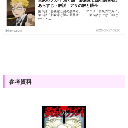
あらすじ・解説｜アサの解と眼帯
第６話「影森家と謎の襲撃者」 アニメ「黄泉のツガイ」
第６話「影森家と謎の襲撃者」。 第５話までは「○○と
○○」と...
2026-05-17 05:00
likiroku.com
参考資料