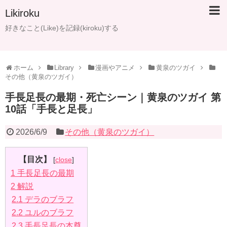
Likiroku
好きなこと(Like)を記録(kiroku)する
ホーム
Library
漫画やアニメ
黄泉のツガイ
その他（黄泉のツガイ）
手長足長の最期・死亡シーン｜黄泉のツガイ 第
10話「手長と足長」
2026/6/9
その他（黄泉のツガイ）
【目次】
[
close
]
1
手長足長の最期
2
解説
2.1
デラのブラフ
2.2
ユルのブラフ
2.3
手長足長の本尊