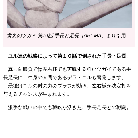
黄泉のツガイ 第10話 手長と足長（ABEMA）
より引用
ユル達の戦略によって第１０話で倒された手長・足長。
真っ向勝負では左右様でも苦戦する強いツガイである手
長足長に、生身の人間であるデラ・ユルも奮闘します。
最後はユルの封の力のブラフが効き、左右様が決定打を
与えるチャンスが生まれます。
派手な戦いの中でも戦略が活きた、手長足長との戦闘。