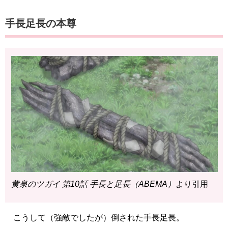
手長足長の本尊
黄泉のツガイ 第10話 手長と足長（ABEMA）
より引用
こうして（強敵でしたが）倒された手長足長。