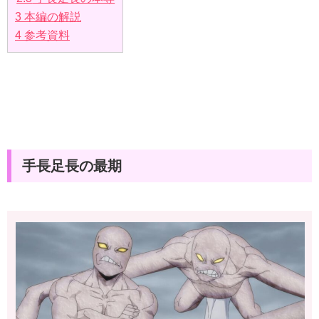
3
本編の解説
4
参考資料
手長足長の最期