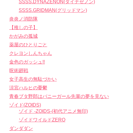
SSSS.DYNAZENON(ダイナゼノン)
SSSS.GRIDMAN(グリッドマン)
炎炎ノ消防隊
【推しの子】
かがみの孤城
薬屋のひとりごと
クレヨンしんちゃん
金色のガッシュ!!
呪術廻戦
女子高生の無駄づかい
涼宮ハルヒの憂鬱
青春ブタ野郎はバニーガール先輩の夢を見ない
ゾイド(ZOIDS)
ゾイド -ZOIDS-(初代アニメ無印)
ゾイドワイルドZERO
ダンダダン