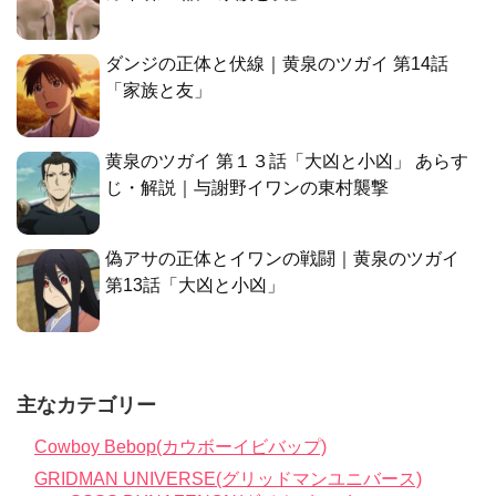
ダンジの正体と伏線｜黄泉のツガイ 第14話
「家族と友」
黄泉のツガイ 第１３話「大凶と小凶」 あらす
じ・解説｜与謝野イワンの東村襲撃
偽アサの正体とイワンの戦闘｜黄泉のツガイ
第13話「大凶と小凶」
主なカテゴリー
Cowboy Bebop(カウボーイビバップ)
GRIDMAN UNIVERSE(グリッドマンユニバース)