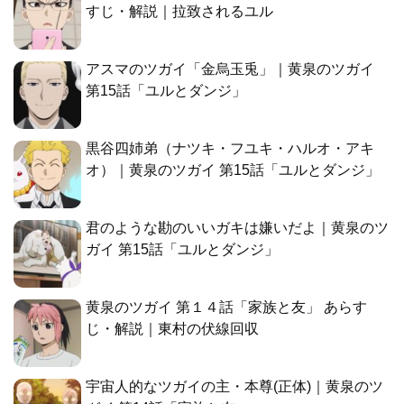
すじ・解説｜拉致されるユル
アスマのツガイ「金烏玉兎」｜黄泉のツガイ
第15話「ユルとダンジ」
黒谷四姉弟（ナツキ・フユキ・ハルオ・アキ
オ）｜黄泉のツガイ 第15話「ユルとダンジ」
君のような勘のいいガキは嫌いだよ｜黄泉のツ
ガイ 第15話「ユルとダンジ」
黄泉のツガイ 第１４話「家族と友」 あらす
じ・解説｜東村の伏線回収
宇宙人的なツガイの主・本尊(正体)｜黄泉のツ