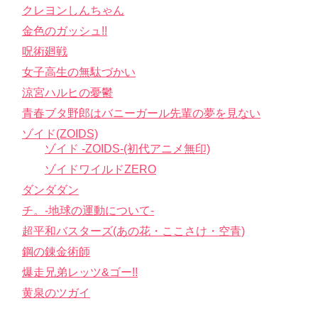
クレヨンしんちゃん
金色のガッシュ!!
呪術廻戦
女子高生の無駄づかい
涼宮ハルヒの憂鬱
青春ブタ野郎はバニーガール先輩の夢を見ない
ゾイド(ZOIDS)
ゾイド -ZOIDS-(初代アニメ無印)
ゾイドワイルドZERO
ダンダダン
チ。-地球の運動について-
超平和バスターズ(あの花・ここさけ・空青)
鋼の錬金術師
爆走兄弟レッツ&ゴー!!
黄泉のツガイ