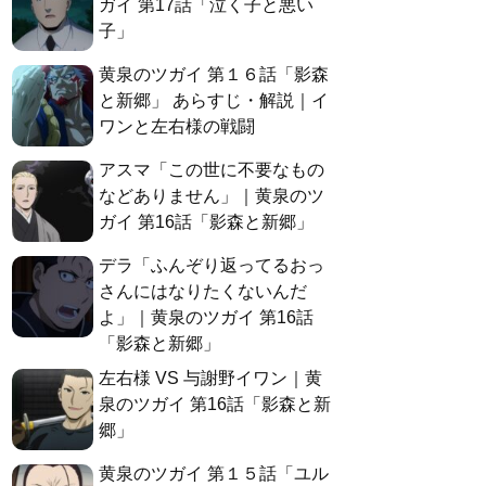
ガイ 第17話「泣く子と悪い
子」
黄泉のツガイ 第１６話「影森
と新郷」 あらすじ・解説｜イ
ワンと左右様の戦闘
アスマ「この世に不要なもの
などありません」｜黄泉のツ
ガイ 第16話「影森と新郷」
デラ「ふんぞり返ってるおっ
さんにはなりたくないんだ
よ」｜黄泉のツガイ 第16話
「影森と新郷」
左右様 VS 与謝野イワン｜黄
泉のツガイ 第16話「影森と新
郷」
黄泉のツガイ 第１５話「ユル