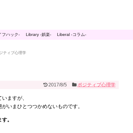
-ライフハック-
Library -娯楽-
Liberal -コラム-
ジティブ心理学
2017/8/5
ポジティブ心理学
ていますが、
態がいまひとつつかめないものです。
ます。