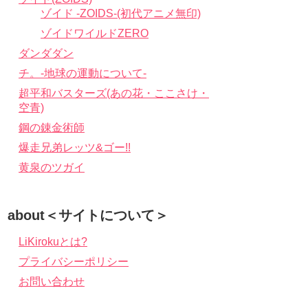
ゾイド -ZOIDS-(初代アニメ無印)
ゾイドワイルドZERO
ダンダダン
チ。-地球の運動について-
超平和バスターズ(あの花・ここさけ・
空青)
鋼の錬金術師
爆走兄弟レッツ&ゴー!!
黄泉のツガイ
about＜サイトについて＞
LiKirokuとは?
プライバシーポリシー
お問い合わせ