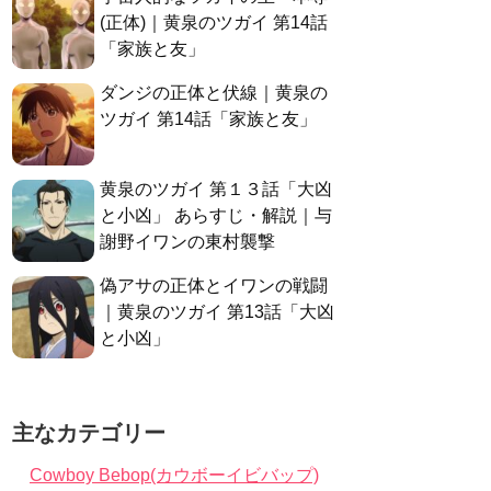
(正体)｜黄泉のツガイ 第14話
「家族と友」
ダンジの正体と伏線｜黄泉の
ツガイ 第14話「家族と友」
黄泉のツガイ 第１３話「大凶
と小凶」 あらすじ・解説｜与
謝野イワンの東村襲撃
偽アサの正体とイワンの戦闘
｜黄泉のツガイ 第13話「大凶
と小凶」
主なカテゴリー
Cowboy Bebop(カウボーイビバップ)