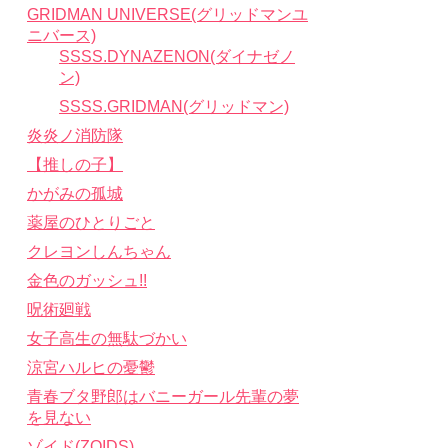
GRIDMAN UNIVERSE(グリッドマンユ
ニバース)
SSSS.DYNAZENON(ダイナゼノ
ン)
SSSS.GRIDMAN(グリッドマン)
炎炎ノ消防隊
【推しの子】
かがみの孤城
薬屋のひとりごと
クレヨンしんちゃん
金色のガッシュ!!
呪術廻戦
女子高生の無駄づかい
涼宮ハルヒの憂鬱
青春ブタ野郎はバニーガール先輩の夢
を見ない
ゾイド(ZOIDS)