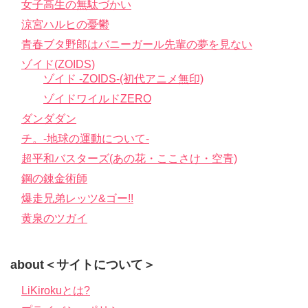
女子高生の無駄づかい
涼宮ハルヒの憂鬱
青春ブタ野郎はバニーガール先輩の夢を見ない
ゾイド(ZOIDS)
ゾイド -ZOIDS-(初代アニメ無印)
ゾイドワイルドZERO
ダンダダン
チ。-地球の運動について-
超平和バスターズ(あの花・ここさけ・空青)
鋼の錬金術師
爆走兄弟レッツ&ゴー!!
黄泉のツガイ
about＜サイトについて＞
LiKirokuとは?