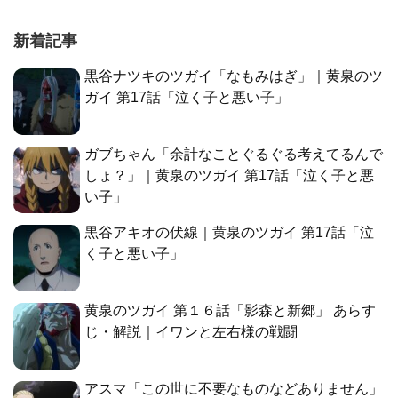
新着記事
黒谷ナツキのツガイ「なもみはぎ」｜黄泉のツ
ガイ 第17話「泣く子と悪い子」
ガブちゃん「余計なことぐるぐる考えてるんで
しょ？」｜黄泉のツガイ 第17話「泣く子と悪
い子」
黒谷アキオの伏線｜黄泉のツガイ 第17話「泣
く子と悪い子」
黄泉のツガイ 第１６話「影森と新郷」 あらす
じ・解説｜イワンと左右様の戦闘
アスマ「この世に不要なものなどありません」