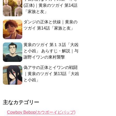
(正体)｜黄泉のツガイ 第14話
「家族と友」
ダンジの正体と伏線｜黄泉の
ツガイ 第14話「家族と友」
黄泉のツガイ 第１３話「大凶
と小凶」 あらすじ・解説｜与
謝野イワンの東村襲撃
偽アサの正体とイワンの戦闘
｜黄泉のツガイ 第13話「大凶
と小凶」
主なカテゴリー
Cowboy Bebop(カウボーイビバップ)