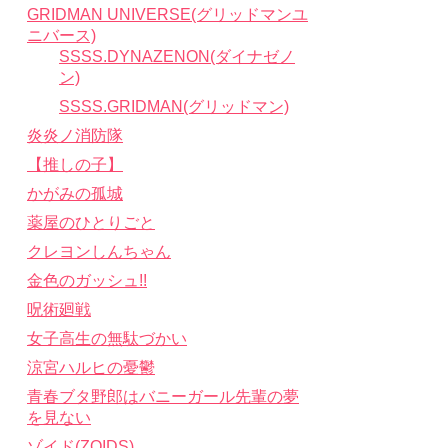
GRIDMAN UNIVERSE(グリッドマンユ
ニバース)
SSSS.DYNAZENON(ダイナゼノ
ン)
SSSS.GRIDMAN(グリッドマン)
炎炎ノ消防隊
【推しの子】
かがみの孤城
薬屋のひとりごと
クレヨンしんちゃん
金色のガッシュ!!
呪術廻戦
女子高生の無駄づかい
涼宮ハルヒの憂鬱
青春ブタ野郎はバニーガール先輩の夢
を見ない
ゾイド(ZOIDS)