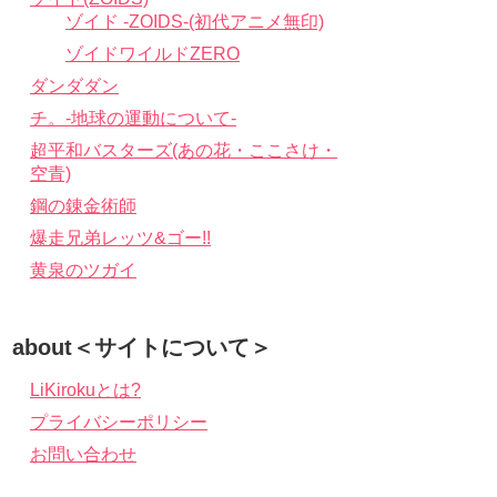
ゾイド -ZOIDS-(初代アニメ無印)
ゾイドワイルドZERO
ダンダダン
チ。-地球の運動について-
超平和バスターズ(あの花・ここさけ・
空青)
鋼の錬金術師
爆走兄弟レッツ&ゴー!!
黄泉のツガイ
about＜サイトについて＞
LiKirokuとは?
プライバシーポリシー
お問い合わせ