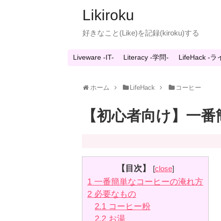
Likiroku
好きなこと(Like)を記録(kiroku)する
Liveware -IT-
Literacy -学問-
LifeHack 
ホーム
LifeHack
コーヒー
【初心者向け】一番
【目次】
[
close
]
1
一番簡単なコーヒーの淹れ方
2
必要なもの
2.1
コーヒー粉
2.2
お湯