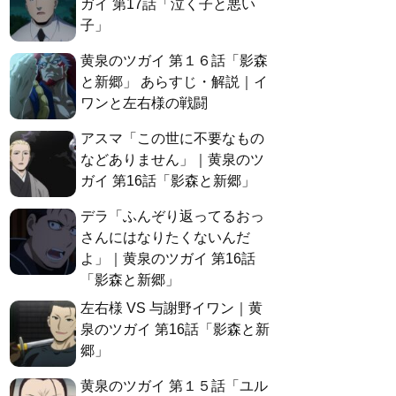
ガイ 第17話「泣く子と悪い
子」
黄泉のツガイ 第１６話「影森
と新郷」 あらすじ・解説｜イ
ワンと左右様の戦闘
アスマ「この世に不要なもの
などありません」｜黄泉のツ
ガイ 第16話「影森と新郷」
デラ「ふんぞり返ってるおっ
さんにはなりたくないんだ
よ」｜黄泉のツガイ 第16話
「影森と新郷」
左右様 VS 与謝野イワン｜黄
泉のツガイ 第16話「影森と新
郷」
黄泉のツガイ 第１５話「ユル