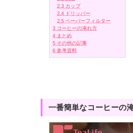
2.3
カップ
2.4
ドリッパー
2.5
ペーパーフィルター
3
コーヒーの淹れ方
4
まとめ
5
その他の記事
6
参考資料
一番簡単なコーヒーの