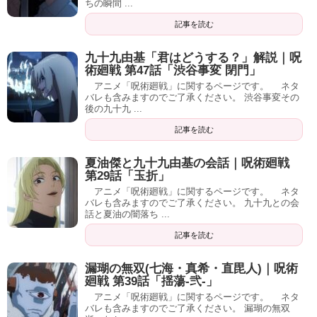
ちの瞬間 ...
記事を読む
九十九由基「君はどうする？」解説｜呪
術廻戦 第47話「渋谷事変 閉門」
アニメ「呪術廻戦」に関するページです。 ネタ
バレも含みますのでご了承ください。 渋谷事変その
後の九十九 ...
記事を読む
夏油傑と九十九由基の会話｜呪術廻戦
第29話「玉折」
アニメ「呪術廻戦」に関するページです。 ネタ
バレも含みますのでご了承ください。 九十九との会
話と夏油の闇落ち ...
記事を読む
漏瑚の無双(七海・真希・直毘人)｜呪術
廻戦 第39話「揺蕩-弐-」
アニメ「呪術廻戦」に関するページです。 ネタ
バレも含みますのでご了承ください。 漏瑚の無双