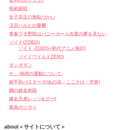
金色のガッシュ!!
呪術廻戦
女子高生の無駄づかい
涼宮ハルヒの憂鬱
青春ブタ野郎はバニーガール先輩の夢を見ない
ゾイド(ZOIDS)
ゾイド -ZOIDS-(初代アニメ無印)
ゾイドワイルドZERO
ダンダダン
チ。-地球の運動について-
超平和バスターズ(あの花・ここさけ・空青)
鋼の錬金術師
爆走兄弟レッツ&ゴー!!
黄泉のツガイ
about＜サイトについて＞