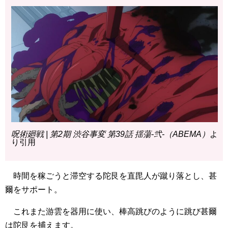
呪術廻戦 | 第2期 渋谷事変 第39話 揺蕩-弐-（ABEMA）
よ
り引用
時間を稼ごうと滞空する陀艮を直毘人が蹴り落とし、甚
爾をサポート。
これまた游雲を器用に使い、棒高跳びのように跳び甚爾
は陀艮を捕えます。