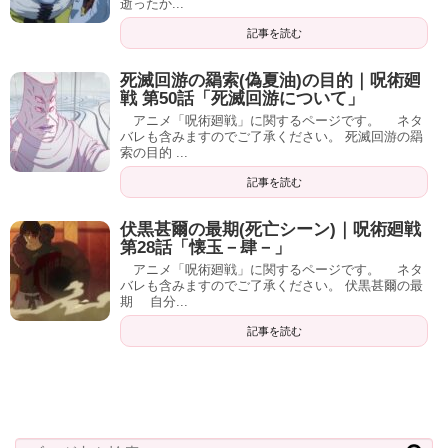
逝ったか...
記事を読む
死滅回游の羂索(偽夏油)の目的｜呪術廻
戦 第50話「死滅回游について」
アニメ「呪術廻戦」に関するページです。 ネタ
バレも含みますのでご了承ください。 死滅回游の羂
索の目的 ...
記事を読む
伏黒甚爾の最期(死亡シーン)｜呪術廻戦
第28話「懐玉－肆－」
アニメ「呪術廻戦」に関するページです。 ネタ
バレも含みますのでご了承ください。 伏黒甚爾の最
期 自分...
記事を読む