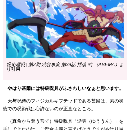
呪術廻戦 | 第2期 渋谷事変 第39話 揺蕩-弐-（ABEMA）
よ
り引用
やはり甚爾には特級呪具がふさわしいなぁと思います。
天与呪縛のフィジカルギフテッドである甚爾は、素の状
態での呪術戦は心許ないのが正直なところ。
（真希から奪う形で）特級呪具「游雲（ゆううん）」を
手にできたのは、ご都合主義と言えばそうですがやはり展