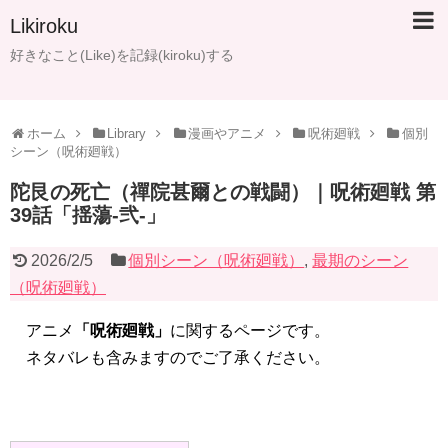
Likiroku
好きなこと(Like)を記録(kiroku)する
ホーム
Library
漫画やアニメ
呪術廻戦
個別
シーン（呪術廻戦）
陀艮の死亡（禪院甚爾との戦闘）｜呪術廻戦 第
39話「揺蕩-弐-」
2026/2/5
個別シーン（呪術廻戦）
,
最期のシーン
（呪術廻戦）
アニメ
「呪術廻戦」
に関するページです。
ネタバレも含みますのでご了承ください。