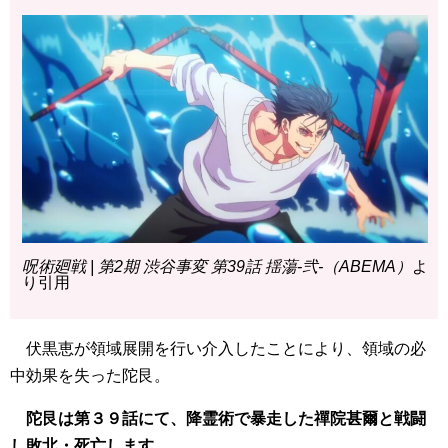
呪術廻戦 | 第2期 渋谷事変 第39話 揺蕩-弐-（ABEMA）
よ
り引用
伏黒恵が領域展開を行い介入したことにより、領域の必
中効果を失った陀艮。
陀艮は第３９話にて、降霊術で暴走した禪院甚爾と戦闘
し敗北・死亡します。