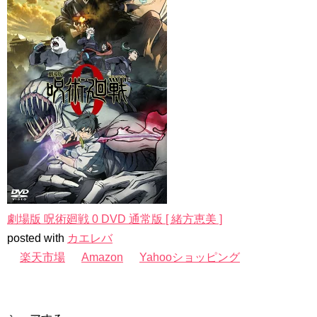
劇場版 呪術廻戦 0 DVD 通常版 [ 緒方恵美 ]
posted with
カエレバ
楽天市場
Amazon
Yahooショッピング