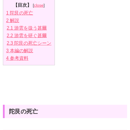
【目次】
[
close
]
1
陀艮の死亡
2
解説
2.1
游雲を扱う甚爾
2.2
游雲を研ぐ甚爾
2.3
陀艮の死亡シーン
3
本編の解説
4
参考資料
陀艮の死亡