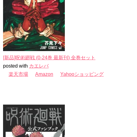
[新品]呪術廻戦 (0-24巻 最新刊) 全巻セット
posted with
カエレバ
楽天市場
Amazon
Yahooショッピング