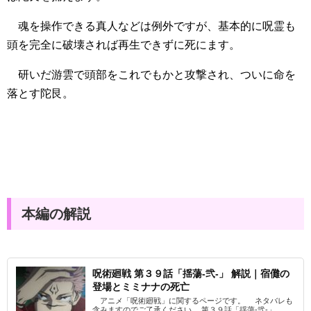
魂を操作できる真人などは例外ですが、基本的に呪霊も
頭を完全に破壊されば再生できずに死にます。
研いだ游雲で頭部をこれでもかと攻撃され、ついに命を
落とす陀艮。
本編の解説
呪術廻戦 第３９話「揺蕩-弐-」 解説｜宿儺の
登場とミミナナの死亡
アニメ「呪術廻戦」に関するページです。 ネタバレも
含みますのでご了承ください。 第３９話「揺蕩-弐-」 ...