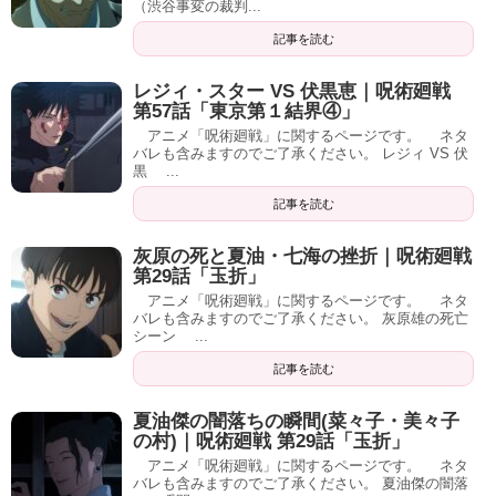
（渋谷事変の裁判...
記事を読む
レジィ・スター VS 伏黒恵｜呪術廻戦
第57話「東京第１結界④」
アニメ「呪術廻戦」に関するページです。 ネタ
バレも含みますのでご了承ください。 レジィ VS 伏
黒 ...
記事を読む
灰原の死と夏油・七海の挫折｜呪術廻戦
第29話「玉折」
アニメ「呪術廻戦」に関するページです。 ネタ
バレも含みますのでご了承ください。 灰原雄の死亡
シーン ...
記事を読む
夏油傑の闇落ちの瞬間(菜々子・美々子
の村)｜呪術廻戦 第29話「玉折」
アニメ「呪術廻戦」に関するページです。 ネタ
バレも含みますのでご了承ください。 夏油傑の闇落