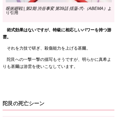
呪術廻戦 | 第2期 渋谷事変 第39話 揺蕩-弐-（ABEMA）
よ
り引用
術式効果はないですが、特級に相応しいパワーを持つ游
雲。
それを力技で研ぎ、殺傷能力を上げる甚爾。
陀艮への一撃一撃の描写もそうですが、明らかに真希よ
りも甚爾は游雲を使いこなしています。
陀艮の死亡シーン