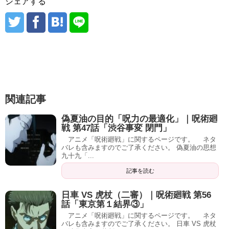
シェアする
関連記事
偽夏油の目的「呪力の最適化」｜呪術廻
戦 第47話「渋谷事変 閉門」
アニメ「呪術廻戦」に関するページです。 ネタ
バレも含みますのでご了承ください。 偽夏油の思想
九十九「...
記事を読む
日車 VS 虎杖（二審）｜呪術廻戦 第56
話「東京第１結界③」
アニメ「呪術廻戦」に関するページです。 ネタ
バレも含みますのでご了承ください。 日車 VS 虎杖