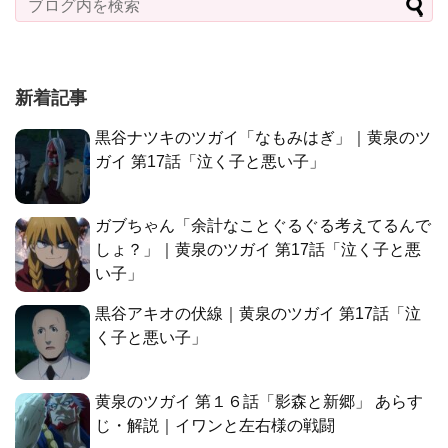
新着記事
黒谷ナツキのツガイ「なもみはぎ」｜黄泉のツ
ガイ 第17話「泣く子と悪い子」
ガブちゃん「余計なことぐるぐる考えてるんで
しょ？」｜黄泉のツガイ 第17話「泣く子と悪
い子」
黒谷アキオの伏線｜黄泉のツガイ 第17話「泣
く子と悪い子」
黄泉のツガイ 第１６話「影森と新郷」 あらす
じ・解説｜イワンと左右様の戦闘