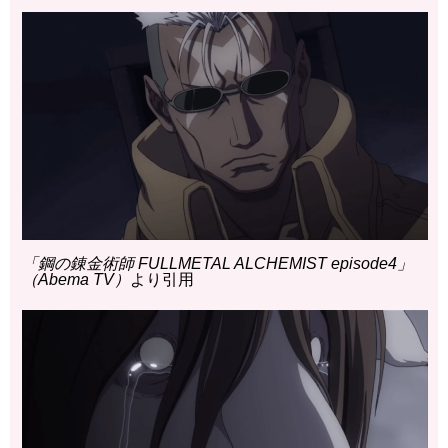
「鋼の錬金術師 FULLMETAL ALCHEMIST episode4」
（Abema TV）
より引用