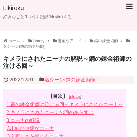
Likiroku
好きなこと(Like)を記録(kiroku)する
ホーム
Library
漫画やアニメ
鋼の錬金術師
名シーン(鋼の錬金術師)
キメラにされたニーナの解説～鋼の錬金術師の
泣ける回～
2022/12/31
名シーン(鋼の錬金術師)
【目次】
[
close
]
1
鋼の錬金術師の泣ける回～キメラにされたニーナ～
2
キメラにされたニーナの回のあらすじ
3
ニーナの解説
3.1
純粋無垢なニーナ
3.2
寂しさを感じるニーナ