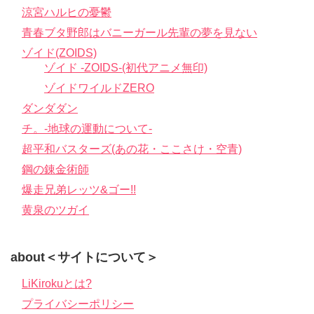
涼宮ハルヒの憂鬱
青春ブタ野郎はバニーガール先輩の夢を見ない
ゾイド(ZOIDS)
ゾイド -ZOIDS-(初代アニメ無印)
ゾイドワイルドZERO
ダンダダン
チ。-地球の運動について-
超平和バスターズ(あの花・ここさけ・空青)
鋼の錬金術師
爆走兄弟レッツ&ゴー!!
黄泉のツガイ
about＜サイトについて＞
LiKirokuとは?
プライバシーポリシー