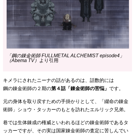
「鋼の錬金術師 FULLMETAL ALCHEMIST episode4」
（Abema TV）
より引用
キメラにされたニーナの話があるのは、話数的には
鋼の錬金術師の２期の
第４話「錬金術師の苦悩」
です。
元の身体を取り戻すための手掛かりとして、「綴命の錬金
術師」ショウ・タッカーのもとを訪れたエルリック兄弟。
巷では生体錬成の権威といわれるほどの錬金術師であるタ
ッカーですが、その実は国家錬金術師の査定に苦しんでい