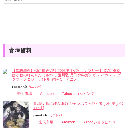
参考資料
【送料無料】鋼の錬金術師 2003年 TV版 コンプリート DVD-BOX
はがねのれんきんじゅつし 荒川弘 月刊少年ガンガン ハガレン ダー
クファンタジー バトル 冒険 SF アニメ
posted with
カエレバ
楽天市場
Amazon
Yahooショッピング
劇場版 鋼の錬金術師 シャンバラを征く者 [ 朴□美[パク
ロミ] ]
posted with
カエレバ
楽天市場
Amazon
Yahooショッピング