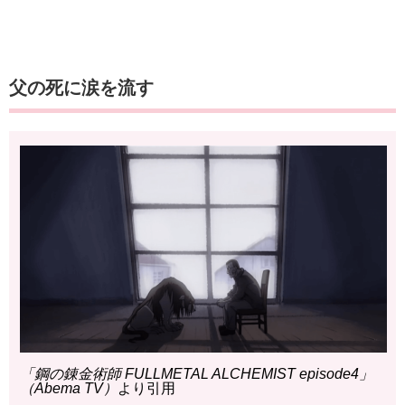
父の死に涙を流す
「鋼の錬金術師 FULLMETAL ALCHEMIST episode4」
（Abema TV）
より引用