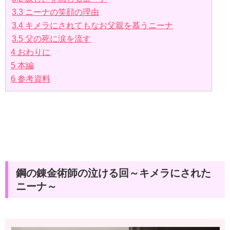
3.3
ニーナの笑顔の理由
3.4
キメラにされてもなお父親を慕うニーナ
3.5
父の死に涙を流す
4
おわりに
5
本編
6
参考資料
鋼の錬金術師の泣ける回～キメラにされた
ニーナ～