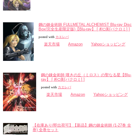
鋼の錬金術師 FULLMETAL ALCHEMIST Blu-ray Disc
Box(完全生産限定版)【Blu-ray】 [ 朴□美[パクロミ] ]
posted with
カエレバ
楽天市場
Amazon
Yahooショッピング
鋼の錬金術師 嘆きの丘（ミロス）の聖なる星【Blu-
ray】 [ 朴□美[パクロミ] ]
posted with
カエレバ
楽天市場
Amazon
Yahooショッピング
【在庫あり/即出荷可】【新品】鋼の錬金術師 (1-27巻 全
巻) 全巻セット