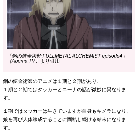
「鋼の錬金術師 FULLMETAL ALCHEMIST episode4」
（Abema TV）
より引用
鋼の錬金術師のアニメは１期と２期があり、
１期と２期ではタッカーとニーナの話が微妙に異なりま
す。
１期ではタッカーは生きていますが自身もキメラになり、
娘を再び人体練成することに固執し続ける結末になりま
す。