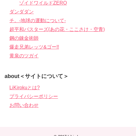
ゾイドワイルドZERO
ダンダダン
チ。-地球の運動について-
超平和バスターズ(あの花・ここさけ・空青)
鋼の錬金術師
爆走兄弟レッツ&ゴー!!
黄泉のツガイ
about＜サイトについて＞
LiKirokuとは?
プライバシーポリシー
お問い合わせ