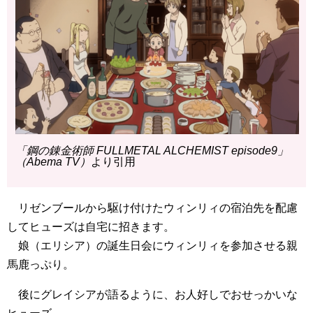
「鋼の錬金術師 FULLMETAL ALCHEMIST episode9」
（Abema TV）
より引用
リゼンブールから駆け付けたウィンリィの宿泊先を配慮
してヒューズは自宅に招きます。
娘（エリシア）の誕生日会にウィンリィを参加させる親
馬鹿っぷり。
後にグレイシアが語るように、お人好しでおせっかいな