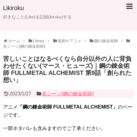
Likiroku
好きなこと(Like)を記録(kiroku)する
ホーム
Library
漫画やアニメ
鋼の錬金術師
名シーン(鋼の錬金術師)
苦しいことはなるべくなら自分以外の人に背負
わせたくない(マース・ヒューズ)｜鋼の錬金術
師 FULLMETAL ALCHEMIST 第9話「創られた
想い」
2023/1/27
名シーン(鋼の錬金術師)
アニメ
「鋼の錬金術師 FULLMETAL ALCHEMIST」
のペー
ジです。
一部ネタバレも含みますのでご了承ください。