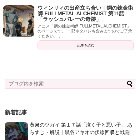
ウィンリィの出産立ち合い｜鋼の錬金術
師 FULLMETAL ALCHEMIST 第11話
「ラッシュバレーの奇跡」
アニメ「鋼の錬金術師 FULLMETAL ALCHEMIST」
のページです。 一部ネタバレも含みますのでご了承
ください。 ...
記事を読む
新着記事
黄泉のツガイ 第１７話「泣く子と悪い子」 あ
らすじ・解説｜黒谷アキオの伏線回収と戦闘