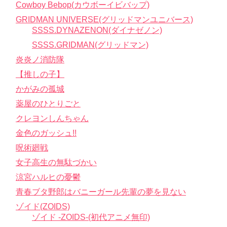
Cowboy Bebop(カウボーイビバップ)
GRIDMAN UNIVERSE(グリッドマンユニバース)
SSSS.DYNAZENON(ダイナゼノン)
SSSS.GRIDMAN(グリッドマン)
炎炎ノ消防隊
【推しの子】
かがみの孤城
薬屋のひとりごと
クレヨンしんちゃん
金色のガッシュ!!
呪術廻戦
女子高生の無駄づかい
涼宮ハルヒの憂鬱
青春ブタ野郎はバニーガール先輩の夢を見ない
ゾイド(ZOIDS)
ゾイド -ZOIDS-(初代アニメ無印)