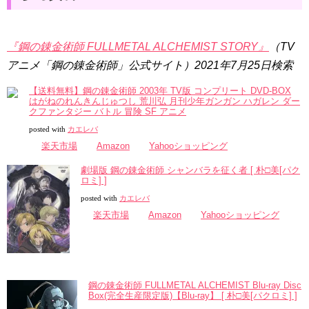
『鋼の錬金術師 FULLMETAL ALCHEMIST STORY』
（TV
アニメ「鋼の錬金術師」公式サイト）2021年7月25日検索
【送料無料】鋼の錬金術師 2003年 TV版 コンプリート DVD-BOX
はがねのれんきんじゅつし 荒川弘 月刊少年ガンガン ハガレン ダー
クファンタジー バトル 冒険 SF アニメ
posted with
カエレバ
楽天市場
Amazon
Yahooショッピング
劇場版 鋼の錬金術師 シャンバラを征く者 [ 朴□美[パク
ロミ] ]
posted with
カエレバ
楽天市場
Amazon
Yahooショッピング
鋼の錬金術師 FULLMETAL ALCHEMIST Blu-ray Disc
Box(完全生産限定版)【Blu-ray】 [ 朴□美[パクロミ] ]