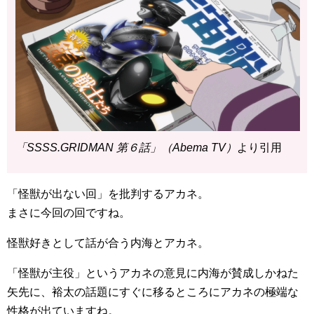
「SSSS.GRIDMAN 第６話」（Abema TV）
より引用
「怪獣が出ない回」を批判するアカネ。
まさに今回の回ですね。
怪獣好きとして話が合う内海とアカネ。
「怪獣が主役」というアカネの意見に内海が賛成しかねた
矢先に、裕太の話題にすぐに移るところにアカネの極端な
性格が出ていますね。