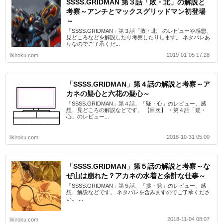
SSSS.GRIDMAN 第３話「敗・北」の解説と
考察～アンチとマックスグリッドマン初登場
～
「SSSS.GRIDMAN」第３話「敗・北」のレビューや感想、
見どころなどを解説したり考察したりします。 ネタバレあ
りなのでご了承くだ...
2019-01-05 17:28
likiroku.com
「SSSS.GRIDMAN」第４話の解説と考察～ア
カネの疑心と六花の疑心～
「SSSS.GRIDMAN」第４話、「疑・心」のレビュー、感
想、見どころの解説などです。 【目次】 ・第４話「疑・
心」のレビュー...
2018-10-31 05:00
likiroku.com
「SSSS.GRIDMAN」第５話の解説と考察～な
ぜ山は崩れた？アカネの水着と余計な仕事～
「SSSS.GRIDMAN」第５話、「挑・発」のレビュー、感
想、解説などです。 ネタバレを含みますのでご了承くださ
い。 ...
2018-11-04 08:07
likiroku.com