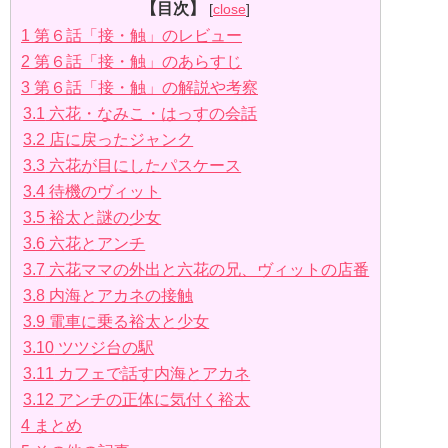
【目次】
[
close
]
1
第６話「接・触」のレビュー
2
第６話「接・触」のあらすじ
3
第６話「接・触」の解説や考察
3.1
六花・なみこ・はっすの会話
3.2
店に戻ったジャンク
3.3
六花が目にしたパスケース
3.4
待機のヴィット
3.5
裕太と謎の少女
3.6
六花とアンチ
3.7
六花ママの外出と六花の兄、ヴィットの店番
3.8
内海とアカネの接触
3.9
電車に乗る裕太と少女
3.10
ツツジ台の駅
3.11
カフェで話す内海とアカネ
3.12
アンチの正体に気付く裕太
4
まとめ