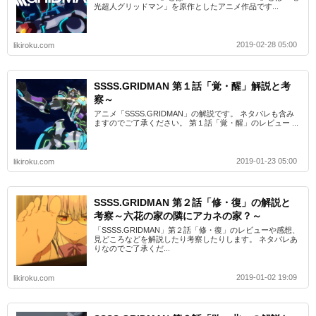
光超人グリッドマン」を原作としたアニメ作品です...
2019-02-28 05:00
likiroku.com
SSSS.GRIDMAN 第１話「覚・醒」解説と考
察～
アニメ「SSSS.GRIDMAN」の解説です。 ネタバレも含み
ますのでご了承ください。 第１話「覚・醒」のレビュー ...
2019-01-23 05:00
likiroku.com
SSSS.GRIDMAN 第２話「修・復」の解説と
考察～六花の家の隣にアカネの家？～
「SSSS.GRIDMAN」第２話「修・復」のレビューや感想、
見どころなどを解説したり考察したりします。 ネタバレあ
りなのでご了承くだ...
2019-01-02 19:09
likiroku.com