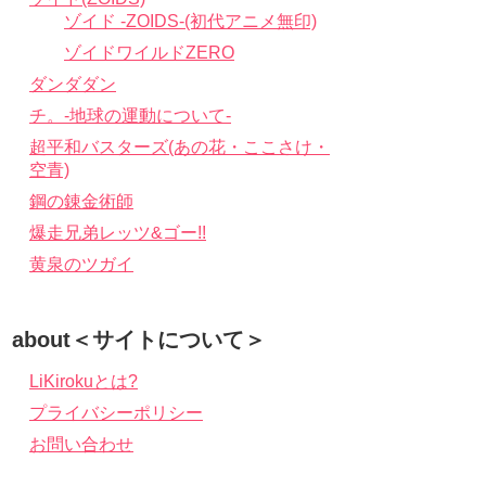
ゾイド -ZOIDS-(初代アニメ無印)
ゾイドワイルドZERO
ダンダダン
チ。-地球の運動について-
超平和バスターズ(あの花・ここさけ・
空青)
鋼の錬金術師
爆走兄弟レッツ&ゴー!!
黄泉のツガイ
about＜サイトについて＞
LiKirokuとは?
プライバシーポリシー
お問い合わせ