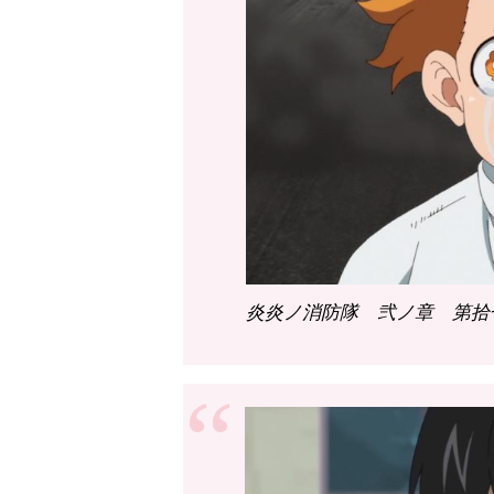
炎炎ノ消防隊 弐ノ章 第拾七