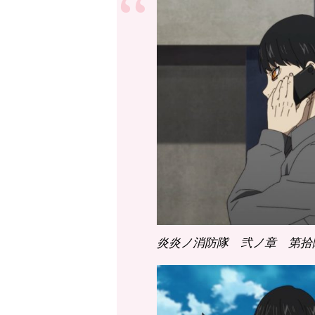
炎炎ノ消防隊 弐ノ章 第拾陸