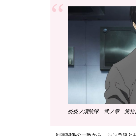
炎炎ノ消防隊 弐ノ章 第拾四
利害関係の一致から、シンラ達と共