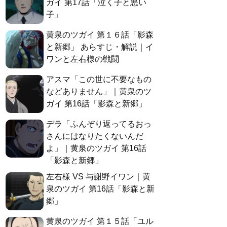
ガイ 第17話「泣く子と悪い
子」
黄泉のツガイ 第１６話「影森
と新郷」 あらすじ・解説｜イ
ワンと左右様の戦闘
アスマ「この世に不要なもの
などありません」｜黄泉のツ
ガイ 第16話「影森と新郷」
デラ「ふんぞり返ってるおっ
さんにはなりたくないんだ
よ」｜黄泉のツガイ 第16話
「影森と新郷」
左右様 VS 与謝野イワン｜黄
泉のツガイ 第16話「影森と新
郷」
黄泉のツガイ 第１５話「ユル