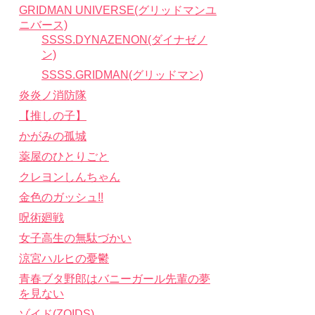
GRIDMAN UNIVERSE(グリッドマンユ
ニバース)
SSSS.DYNAZENON(ダイナゼノ
ン)
SSSS.GRIDMAN(グリッドマン)
炎炎ノ消防隊
【推しの子】
かがみの孤城
薬屋のひとりごと
クレヨンしんちゃん
金色のガッシュ!!
呪術廻戦
女子高生の無駄づかい
涼宮ハルヒの憂鬱
青春ブタ野郎はバニーガール先輩の夢
を見ない
ゾイド(ZOIDS)