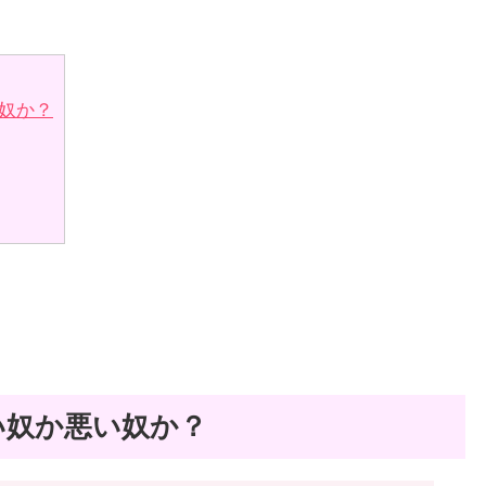
奴か？
い奴か悪い奴か？