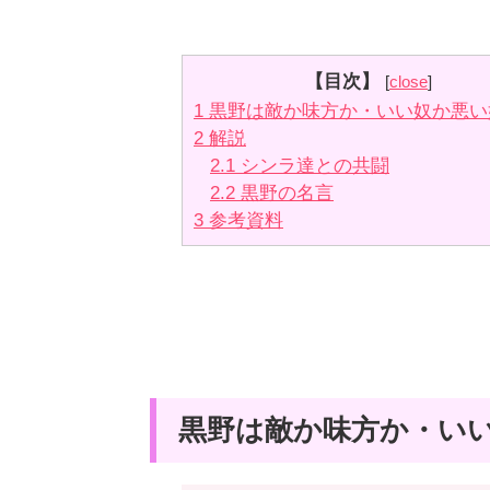
【目次】
[
close
]
1
黒野は敵か味方か・いい奴か悪い
2
解説
2.1
シンラ達との共闘
2.2
黒野の名言
3
参考資料
黒野は敵か味方か・い