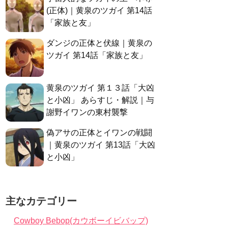
(正体)｜黄泉のツガイ 第14話
「家族と友」
ダンジの正体と伏線｜黄泉の
ツガイ 第14話「家族と友」
黄泉のツガイ 第１３話「大凶
と小凶」 あらすじ・解説｜与
謝野イワンの東村襲撃
偽アサの正体とイワンの戦闘
｜黄泉のツガイ 第13話「大凶
と小凶」
主なカテゴリー
Cowboy Bebop(カウボーイビバップ)