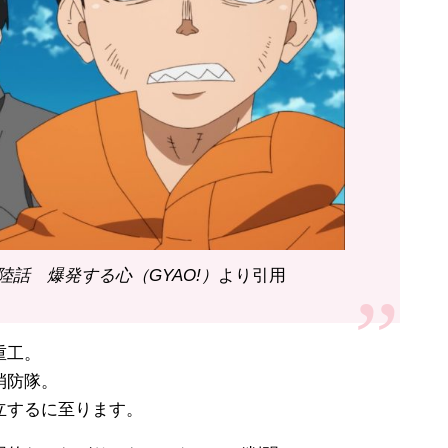
話 爆発する心（GYAO!）
より引用
重工。
消防隊。
立するに至ります。