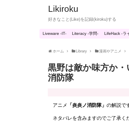
Likiroku
好きなこと(Like)を記録(kiroku)する
Liveware -IT-
Literacy -学問-
LifeHack 
ホーム
Library
漫画やアニメ
黒野は敵か味方か・
消防隊
アニメ
「炎炎ノ消防隊」
の解説で
ネタバレを含みますのでご了承く