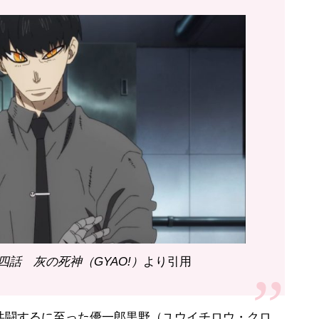
話 灰の死神（GYAO!）
より引用
闘するに至った優一郎黒野（ユウイチロウ・クロ