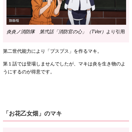
炎炎ノ消防隊 第弐話「消防官の心」（TVer）
より引用
第二世代能力により「プスプス」を作るマキ。
第１話では登場しませんでしたが、マキは炎を生き物のよ
うにするのが得意です。
「お花乙女畑」のマキ