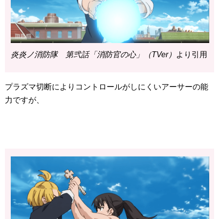
炎炎ノ消防隊 第弐話「消防官の心」（TVer）
より引用
プラズマ切断によりコントロールがしにくいアーサーの能
力ですが、