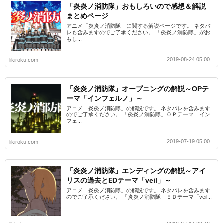
「炎炎ノ消防隊」おもしろいので感想＆解説
まとめページ
アニメ「炎炎ノ消防隊」に関する解説ページです。 ネタバ
レも含みますのでご了承ください。 「炎炎ノ消防隊」がお
もし...
2019-08-24 05:00
likiroku.com
「炎炎ノ消防隊」オープニングの解説～OPテ
ーマ「インフェルノ」～
アニメ「炎炎ノ消防隊」の解説です。 ネタバレを含みます
のでご了承ください。 「炎炎ノ消防隊」ＯＰテーマ「イン
フェ...
2019-07-19 05:00
likiroku.com
「炎炎ノ消防隊」エンディングの解説～アイ
リスの過去とEDテーマ「veil」～
アニメ「炎炎ノ消防隊」の解説です。 ネタバレを含みます
のでご了承ください。 「炎炎ノ消防隊」ＥＤテーマ「veil...