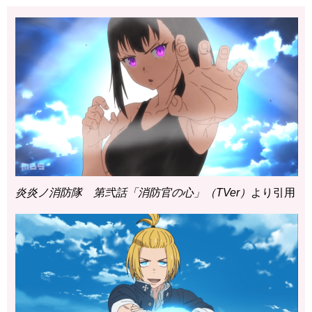
炎炎ノ消防隊 第弐話「消防官の心」（TVer）
より引用