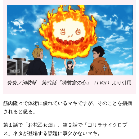
炎炎ノ消防隊 第弐話「消防官の心」（TVer）
より引用
筋肉隆々で体術に優れているマキですが、そのことを指摘
されると怒る。
第１話で「お花乙女畑」、第２話で「ゴリラサイクロプ
ス」ネタが登場する話題に事欠かないマキ。