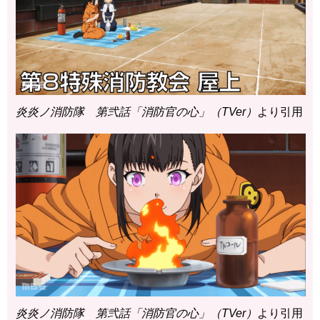
炎炎ノ消防隊 第弐話「消防官の心」（TVer）
より引用
炎炎ノ消防隊 第弐話「消防官の心」（TVer）
より引用