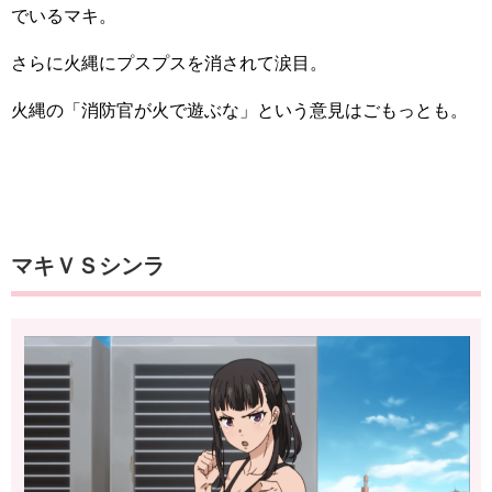
でいるマキ。
さらに火縄にプスプスを消されて涙目。
火縄の「消防官が火で遊ぶな」という意見はごもっとも。
マキＶＳシンラ