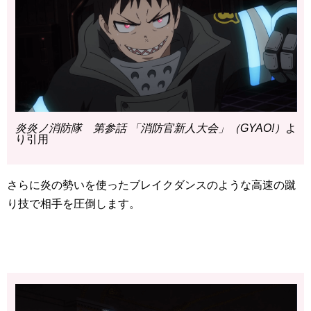
炎炎ノ消防隊 第参話 「消防官新人大会」（GYAO!）
よ
り引用
さらに炎の勢いを使ったブレイクダンスのような高速の蹴
り技で相手を圧倒します。