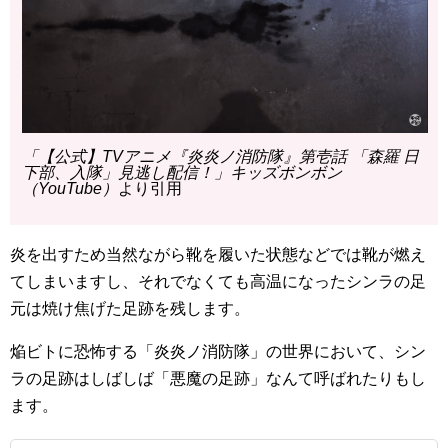
「【公式】TVアニメ『炎炎ノ消防隊』第壱話 「森羅 日
下部、入隊」見逃し配信！」キッズボンボン
（YouTube）
より引用
炎を出すため当然ながら靴を履いた状態などでは靴が燃え
てしまいますし、それでなくても高温になったシンラの足
元は焼け焦げた足跡を残します。
焔ビトに恐怖する「炎炎ノ消防隊」の世界において、シン
ラの足跡はしばしば「悪魔の足跡」なんて呼ばれたりもし
ます。