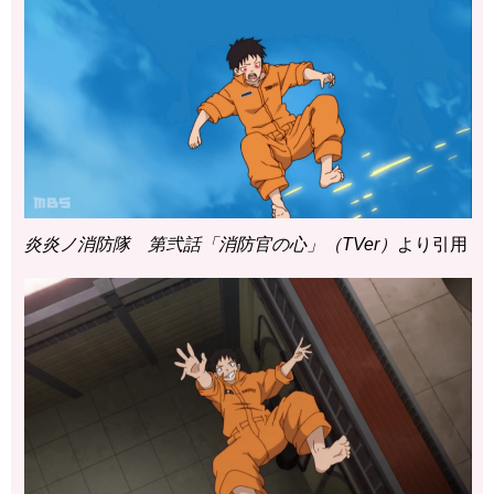
炎炎ノ消防隊 第弐話「消防官の心」（TVer）
より引用