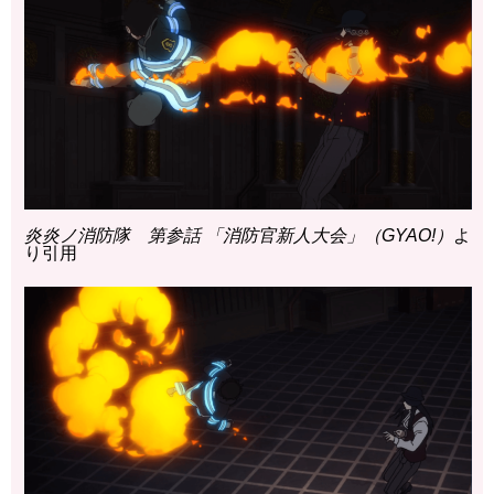
炎炎ノ消防隊 第参話 「消防官新人大会」（GYAO!）
よ
り引用