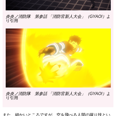
炎炎ノ消防隊 第参話 「消防官新人大会」（GYAO!）
よ
り引用
炎炎ノ消防隊 第参話 「消防官新人大会」（GYAO!）
よ
り引用
また、細かいところですが、空を飛べる人間の蹴り技とい