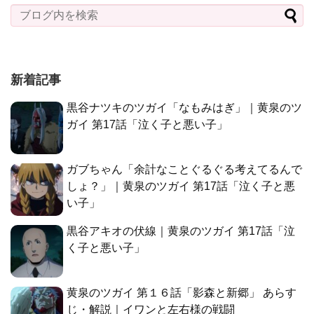
新着記事
黒谷ナツキのツガイ「なもみはぎ」｜黄泉のツ
ガイ 第17話「泣く子と悪い子」
ガブちゃん「余計なことぐるぐる考えてるんで
しょ？」｜黄泉のツガイ 第17話「泣く子と悪
い子」
黒谷アキオの伏線｜黄泉のツガイ 第17話「泣
く子と悪い子」
黄泉のツガイ 第１６話「影森と新郷」 あらす
じ・解説｜イワンと左右様の戦闘