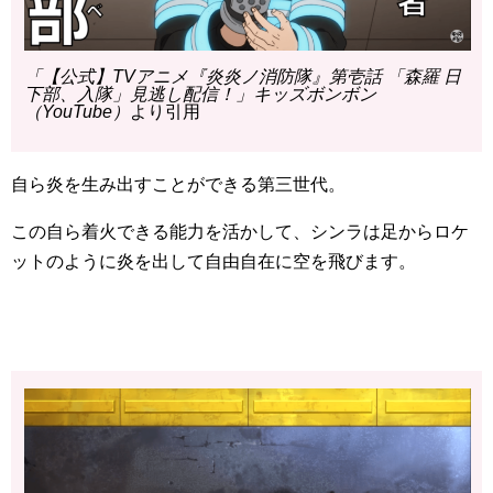
「【公式】TVアニメ『炎炎ノ消防隊』第壱話 「森羅 日
下部、入隊」見逃し配信！」キッズボンボン
（YouTube）
より引用
自ら炎を生み出すことができる第三世代。
この自ら着火できる能力を活かして、シンラは足からロケ
ットのように炎を出して自由自在に空を飛びます。