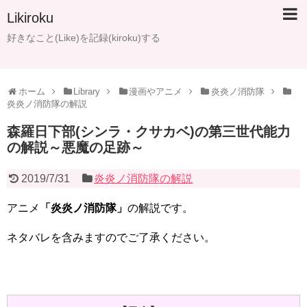
Likiroku
好きなこと(Like)を記録(kiroku)する
ホーム
Library
漫画やアニメ
炎炎ノ消防隊
炎炎ノ消防隊の解説
森羅日下部(シンラ・クサカベ)の第三世代能力
の解説～悪魔の足跡～
2019/7/31
炎炎ノ消防隊の解説
アニメ
「炎炎ノ消防隊」
の解説です。
ネタバレを含みますのでご了承ください。