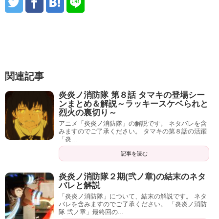
関連記事
炎炎ノ消防隊 第８話 タマキの登場シー
ンまとめ＆解説～ラッキースケベられと
烈火の裏切り～
アニメ「炎炎ノ消防隊」の解説です。 ネタバレを含
みますのでご了承ください。 タマキの第８話の活躍
「炎...
記事を読む
炎炎ノ消防隊２期(弐ノ章)の結末のネタ
バレと解説
「炎炎ノ消防隊」について、結末の解説です。 ネタ
バレを含みますのでご了承ください。 「炎炎ノ消防
隊 弐ノ章」最終回の...