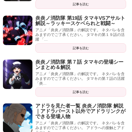
記事を読む
炎炎ノ消防隊 第19話 タマキVSアサルト
解説～ラッキースケベられと戦闘～
アニメ「炎炎ノ消防隊」の解説です。 ネタバレを含
みますのでご了承ください。 タマキの第１９話の活
躍 「...
記事を読む
炎炎ノ消防隊 第７話 タマキの登場シー
ンまとめ＆解説
アニメ「炎炎ノ消防隊」の解説です。 ネタバレを含
みますのでご了承ください。 タマキの第７話の活躍
「炎...
記事を読む
アドラを見た者一覧 炎炎ノ消防隊 解説
｜アドラバースト以外でアドラリンクが
できる登場人物
アニメ「炎炎ノ消防隊」の解説です。 ネタバレを含
みますのでご了承ください。 アドラへの接触とアド