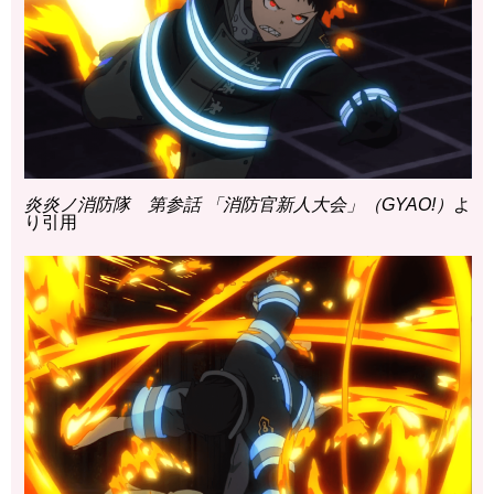
炎炎ノ消防隊 第参話 「消防官新人大会」（GYAO!）
よ
り引用