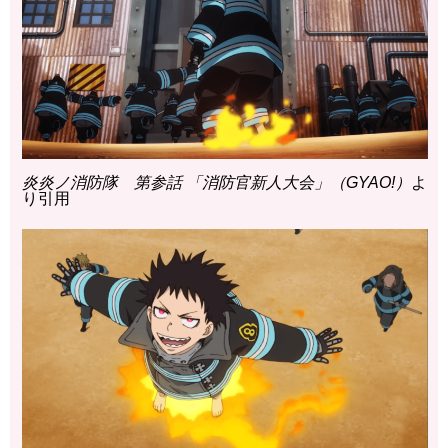
炎炎ノ消防隊 第参話 「消防官新人大会」（GYAO!）
よ
り引用