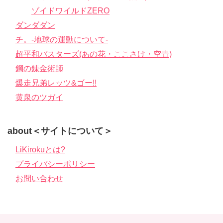
ゾイドワイルドZERO
ダンダダン
チ。-地球の運動について-
超平和バスターズ(あの花・ここさけ・空青)
鋼の錬金術師
爆走兄弟レッツ&ゴー!!
黄泉のツガイ
about＜サイトについて＞
LiKirokuとは?
プライバシーポリシー
お問い合わせ