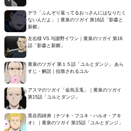
デラ「ふんぞり返ってるおっさんにはなりたく
ないんだよ」｜黄泉のツガイ 第16話「影森と
新郷」
左右様 VS 与謝野イワン｜黄泉のツガイ 第16
話「影森と新郷」
黄泉のツガイ 第１５話「ユルとダンジ」 あら
すじ・解説｜拉致されるユル
アスマのツガイ「金烏玉兎」｜黄泉のツガイ
第15話「ユルとダンジ」
黒谷四姉弟（ナツキ・フユキ・ハルオ・アキ
オ）｜黄泉のツガイ 第15話「ユルとダンジ」