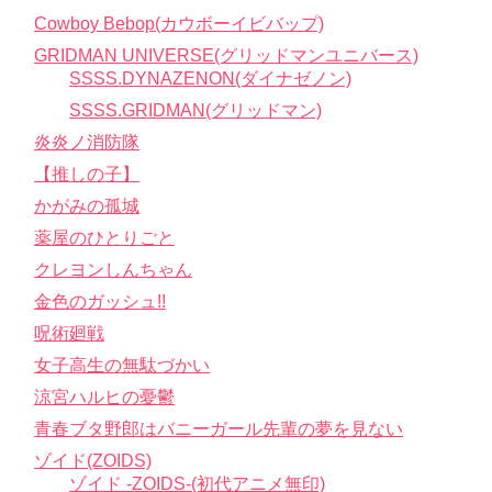
Cowboy Bebop(カウボーイビバップ)
GRIDMAN UNIVERSE(グリッドマンユニバース)
SSSS.DYNAZENON(ダイナゼノン)
SSSS.GRIDMAN(グリッドマン)
炎炎ノ消防隊
【推しの子】
かがみの孤城
薬屋のひとりごと
クレヨンしんちゃん
金色のガッシュ!!
呪術廻戦
女子高生の無駄づかい
涼宮ハルヒの憂鬱
青春ブタ野郎はバニーガール先輩の夢を見ない
ゾイド(ZOIDS)
ゾイド -ZOIDS-(初代アニメ無印)