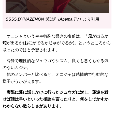
SSSS.DYNAZENON 第3話（Abema TV）
より引用
オニジャというやや特殊な響きの名前は、「
鬼
が出るか
蛇
が出るか(
おに
がでるか
じゃ
がでるか)」というところから
取ったのではと予想されます。
冷静で理性的なジュウガやシズム、良くも悪くもやる気
のないムジナ。
他のメンバーと比べると、オニジャは感情的で行動的な
様子がうかがえます。
実際に蓬に話しかけに行ったジュウガに対し、蓬達を殺
せば話は早いといった極論を言ったりと、何をしでかすか
わからない敵らしさがあります。