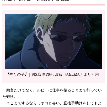
【推しの子】 | 第3期 第28話 盲目（ABEMA）
より引用
助言だけでなく、ルビーに仕事を振ることまで行ってい
た壱護。
そこまでするならミヤコと会い、直接手助けをしてもよ