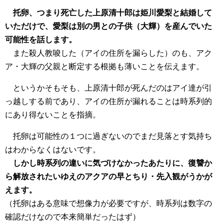
托卵、つまり死亡した上原清十郎は姫川愛梨と結婚して
いただけで、愛梨は別の男との子供（大輝）を産んでいた
可能性を話します。
また殺人教唆した（アイの住所を漏らした）のも、アク
ア・大輝の父親と断定する根拠も薄いことを伝えます。
というかそもそも、上原清十郎が死んだのはアイ達が引
っ越しする前であり、アイの住所が漏れることは時系列的
にあり得ないことを指摘。
托卵は可能性の１つに過ぎないのでまだ見落とす気持ち
はわからなくはないです。
しかし時系列の違いに気づけなかったあたりに、復讐か
ら解放されたいゆえのアクアの早とちり・先入観がうかが
えます。
（托卵はある意味で想像力が必要ですが、時系列は数字の
確認だけなので本来簡単だったはず）