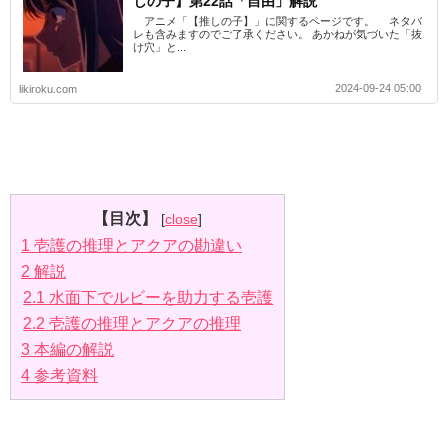
しの子】第22話「自由」解説
アニメ「【推しの子】」に関するページです。 ネタバ
レも含みますのでご了承ください。 あかねが気づいた「抜
け穴」と...
2024-09-24 05:00
likiroku.com
【目次】
[
close
]
1
壱護の推理とアクアの勘違い
2
解説
2.1
水面下でルビーを助力する壱護
2.2
壱護の推理とアクアの推理
3
本編の解説
4
参考資料