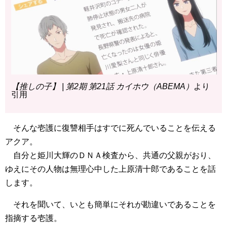
【推しの子】 | 第2期 第21話 カイホウ（ABEMA）
より
引用
そんな壱護に復讐相手はすでに死んでいることを伝える
アクア。
自分と姫川大輝のＤＮＡ検査から、共通の父親がおり、
ゆえにその人物は無理心中した上原清十郎であることを話
します。
それを聞いて、いとも簡単にそれが勘違いであることを
指摘する壱護。