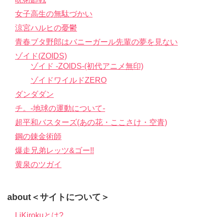
女子高生の無駄づかい
涼宮ハルヒの憂鬱
青春ブタ野郎はバニーガール先輩の夢を見ない
ゾイド(ZOIDS)
ゾイド -ZOIDS-(初代アニメ無印)
ゾイドワイルドZERO
ダンダダン
チ。-地球の運動について-
超平和バスターズ(あの花・ここさけ・空青)
鋼の錬金術師
爆走兄弟レッツ&ゴー!!
黄泉のツガイ
about＜サイトについて＞
LiKirokuとは?