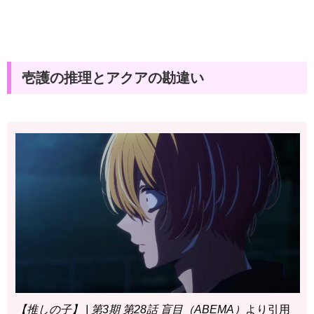
壱護の推理とアクアの勘違い
【推しの子】 | 第3期 第28話 盲目（ABEMA）
より引用