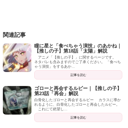
関連記事
瞳に星と「食べちゃう演技」のあかね｜
【推しの子】第18話「太陽」解説
アニメ「【推しの子】」に関するページです。
ネタバレも含みますのでご了承ください。 「食べち
ゃう演技」をするあか...
記事を読む
ゴローと再会するルビー｜【推しの子】
第23話「再会」解説
白骨化したゴローと再会するルビー カラスに導か
れるように、白骨化したゴローと再会したルビー。
これにて絶望し...
記事を読む