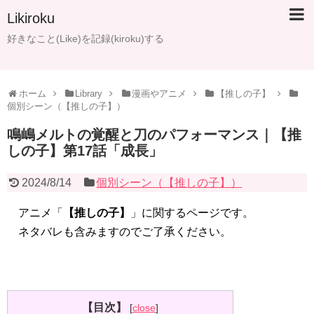
Likiroku
好きなこと(Like)を記録(kiroku)する
ホーム
Library
漫画やアニメ
【推しの子】
個別シーン（【推しの子】）
鳴嶋メルトの覚醒と刀のパフォーマンス｜【推
しの子】第17話「成長」
2024/8/14
個別シーン（【推しの子】）
アニメ「
【推しの子】
」に関するページです。
ネタバレも含みますのでご了承ください。
【目次】
[
close
]