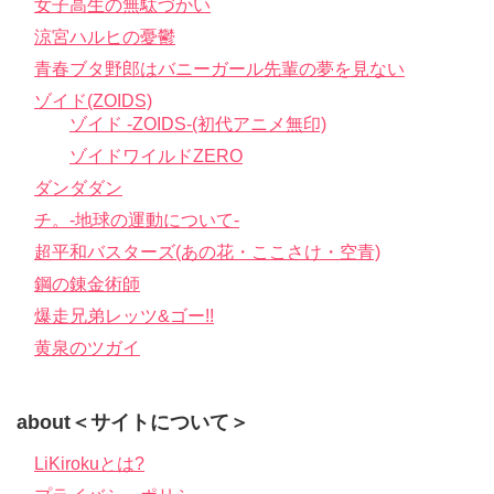
女子高生の無駄づかい
涼宮ハルヒの憂鬱
青春ブタ野郎はバニーガール先輩の夢を見ない
ゾイド(ZOIDS)
ゾイド -ZOIDS-(初代アニメ無印)
ゾイドワイルドZERO
ダンダダン
チ。-地球の運動について-
超平和バスターズ(あの花・ここさけ・空青)
鋼の錬金術師
爆走兄弟レッツ&ゴー!!
黄泉のツガイ
about＜サイトについて＞
LiKirokuとは?