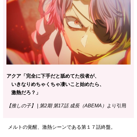
アクア「完全に下手だと舐めてた役者が、
いきなりめちゃくちゃ凄いこと始めたら、
激熱だろ？」
【推しの子】 | 第2期 第17話 成長（ABEMA）
より引用
メルトの覚醒、激熱シーンである第１７話終盤。