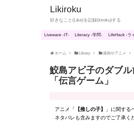
Likiroku
好きなこと(Like)を記録(kiroku)する
Liveware -IT-
Literacy -学問-
LifeHack 
ホーム
Library
漫画やアニメ
鮫島アビ子のダブル
「伝言ゲーム」
アニメ「
【推しの子】
」に関する
ネタバレも含みますのでご了承く