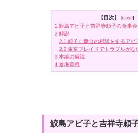
【目次】
[
close
]
1
鮫島アビ子と吉祥寺頼子の食事会
2
解説
2.1
頼子に舞台の相談をするアビ
2.2
東京ブレイドでトラブルがな
3
本編の解説
4
参考資料
鮫島アビ子と吉祥寺頼