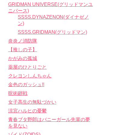
GRIDMAN UNIVERSE(グリッドマンユ
ニバース)
SSSS.DYNAZENON(ダイナゼノ
ン)
SSSS.GRIDMAN(グリッドマン)
炎炎ノ消防隊
【推しの子】
かがみの孤城
薬屋のひとりごと
クレヨンしんちゃん
金色のガッシュ!!
呪術廻戦
女子高生の無駄づかい
涼宮ハルヒの憂鬱
青春ブタ野郎はバニーガール先輩の夢
を見ない
ゾイド(ZOIDS)