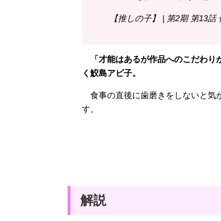
【推しの子】 | 第2期 第13話
「才能はあるが作品へのこだわりが
く鮫島アビ子。
食事の直後に歯磨きをしないと気が
す。
解説