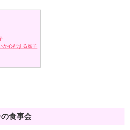
子
いか心配する頼子
子の食事会