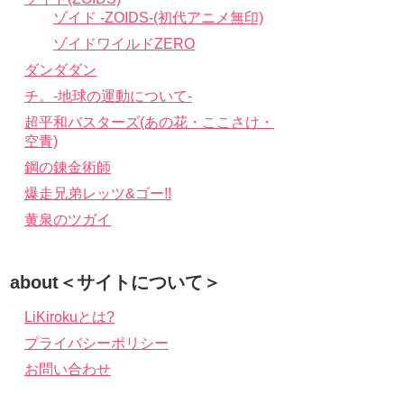
ゾイド -ZOIDS-(初代アニメ無印)
ゾイドワイルドZERO
ダンダダン
チ。-地球の運動について-
超平和バスターズ(あの花・ここさけ・
空青)
鋼の錬金術師
爆走兄弟レッツ&ゴー!!
黄泉のツガイ
about＜サイトについて＞
LiKirokuとは?
プライバシーポリシー
お問い合わせ