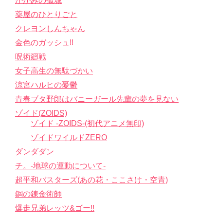
かがみの孤城
薬屋のひとりごと
クレヨンしんちゃん
金色のガッシュ!!
呪術廻戦
女子高生の無駄づかい
涼宮ハルヒの憂鬱
青春ブタ野郎はバニーガール先輩の夢を見ない
ゾイド(ZOIDS)
ゾイド -ZOIDS-(初代アニメ無印)
ゾイドワイルドZERO
ダンダダン
チ。-地球の運動について-
超平和バスターズ(あの花・ここさけ・空青)
鋼の錬金術師
爆走兄弟レッツ&ゴー!!