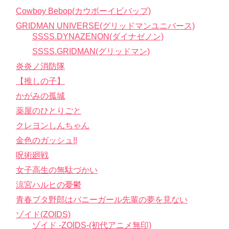
Cowboy Bebop(カウボーイビバップ)
GRIDMAN UNIVERSE(グリッドマンユニバース)
SSSS.DYNAZENON(ダイナゼノン)
SSSS.GRIDMAN(グリッドマン)
炎炎ノ消防隊
【推しの子】
かがみの孤城
薬屋のひとりごと
クレヨンしんちゃん
金色のガッシュ!!
呪術廻戦
女子高生の無駄づかい
涼宮ハルヒの憂鬱
青春ブタ野郎はバニーガール先輩の夢を見ない
ゾイド(ZOIDS)
ゾイド -ZOIDS-(初代アニメ無印)