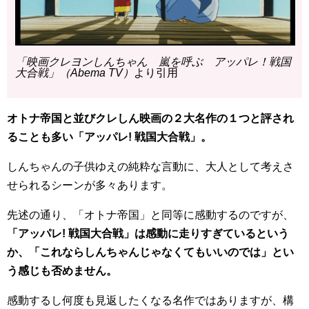
「映画クレヨンしんちゃん 嵐を呼ぶ アッパレ！戦国
大合戦」（Abema TV）
より引用
オトナ帝国と並びクレしん映画の２大名作の１つと評され
ることも多い「アッパレ! 戦国大合戦」。
しんちゃんの子供ゆえの純粋な言動に、大人として考えさ
せられるシーンが多々あります。
先述の通り、「オトナ帝国」と同等に感動するのですが、
「アッパレ! 戦国大合戦」は感動に走りすぎているという
か、「これならしんちゃんじゃなくてもいいのでは」とい
う感じも否めません。
感動するし何度も見返したくなる名作ではありますが、構