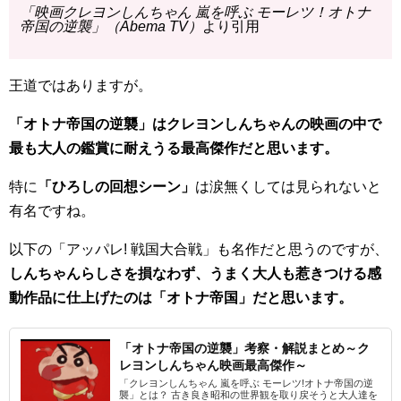
「映画クレヨンしんちゃん 嵐を呼ぶ モーレツ！オトナ
帝国の逆襲」（Abema TV）
より引用
王道ではありますが。
「オトナ帝国の逆襲」はクレヨンしんちゃんの映画の中で
最も大人の鑑賞に耐えうる最高傑作だと思います。
特に
「ひろしの回想シーン」
は涙無くしては見られないと
有名ですね。
以下の「アッパレ! 戦国大合戦」も名作だと思うのですが、
しんちゃんらしさを損なわず、うまく大人も惹きつける感
動作品に仕上げたのは「オトナ帝国」だと思います。
「オトナ帝国の逆襲」考察・解説まとめ～ク
レヨンしんちゃん映画最高傑作～
「クレヨンしんちゃん 嵐を呼ぶ モーレツ!オトナ帝国の逆
襲」とは？ 古き良き昭和の世界観を取り戻そうと大人達を