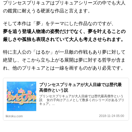
プリンセスプリキュアはプリキュアシリーズの中でも大人
の鑑賞に耐えうる硬派な作品と言えます。
そして本作は「夢」をテーマにした作品なのですが、
夢を追う登場人物達の姿勢だけでなく、夢を叶えることの
厳しさや孤独も表現されていて大人も考えさせられます。
特に主人公の「はるか」が一旦敵の作戦もあり夢に対して
絶望し、そこから立ち上がる展開は夢に対する哲学が含ま
れ、他のプリキュアとは一線を画すものがあり必見です。
プリンセスプリキュアが大人目線では歴代最
高傑作という説
プリンセスプリキュアが大人目線では歴代最高傑作という
説 女の子向けアニメとして数多くのシリーズがあるプリ
キュア。...
2018-11-24 05:00
likiroku.com