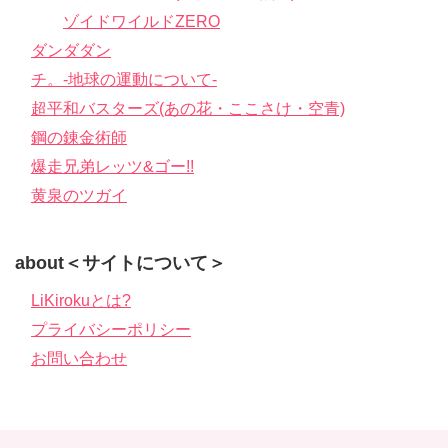
ゾイドワイルドZERO
ダンダダン
チ。-地球の運動について-
超平和バスターズ(あの花・ここさけ・空青)
鋼の錬金術師
爆走兄弟レッツ&ゴー!!
黄泉のツガイ
about＜サイトについて＞
LiKirokuとは?
プライバシーポリシー
お問い合わせ