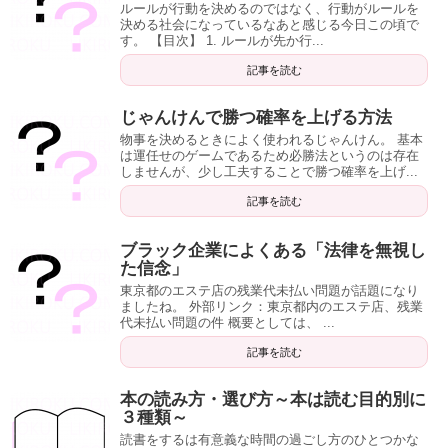
ルールが行動を決めるのではなく、行動がルールを
決める社会になっているなあと感じる今日この頃で
す。 【目次】 1. ルールが先か行...
記事を読む
じゃんけんで勝つ確率を上げる方法
物事を決めるときによく使われるじゃんけん。 基本
は運任せのゲームであるため必勝法というのは存在
しませんが、少し工夫することで勝つ確率を上げ...
記事を読む
ブラック企業によくある「法律を無視し
た信念」
東京都のエステ店の残業代未払い問題が話題になり
ましたね。 外部リンク：東京都内のエステ店、残業
代未払い問題の件 概要としては、 ...
記事を読む
本の読み方・選び方～本は読む目的別に
３種類～
読書をするは有意義な時間の過ごし方のひとつかな