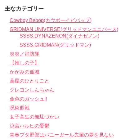
主なカテゴリー
Cowboy Bebop(カウボーイビバップ)
GRIDMAN UNIVERSE(グリッドマンユニバース)
SSSS.DYNAZENON(ダイナゼノン)
SSSS.GRIDMAN(グリッドマン)
炎炎ノ消防隊
【推しの子】
かがみの孤城
薬屋のひとりごと
クレヨンしんちゃん
金色のガッシュ!!
呪術廻戦
女子高生の無駄づかい
涼宮ハルヒの憂鬱
青春ブタ野郎はバニーガール先輩の夢を見ない