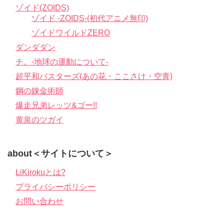
ゾイド(ZOIDS)
ゾイド -ZOIDS-(初代アニメ無印)
ゾイドワイルドZERO
ダンダダン
チ。-地球の運動について-
超平和バスターズ(あの花・ここさけ・空青)
鋼の錬金術師
爆走兄弟レッツ&ゴー!!
黄泉のツガイ
about＜サイトについて＞
LiKirokuとは?
プライバシーポリシー
お問い合わせ