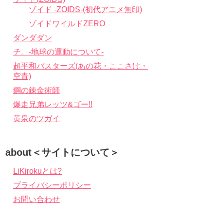
ゾイド -ZOIDS-(初代アニメ無印)
ゾイドワイルドZERO
ダンダダン
チ。-地球の運動について-
超平和バスターズ(あの花・ここさけ・
空青)
鋼の錬金術師
爆走兄弟レッツ&ゴー!!
黄泉のツガイ
about＜サイトについて＞
LiKirokuとは?
プライバシーポリシー
お問い合わせ