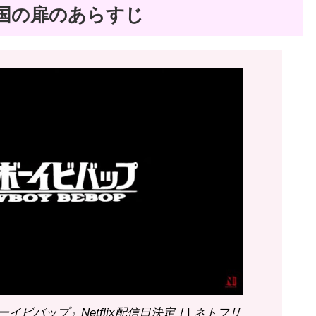
国の扉のあらすじ
ビバップ』Netflix配信日決定！| ネトフリ