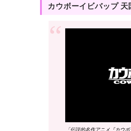
カウボーイビバップ 天
「伝説的名作アニメ『カウボーイ