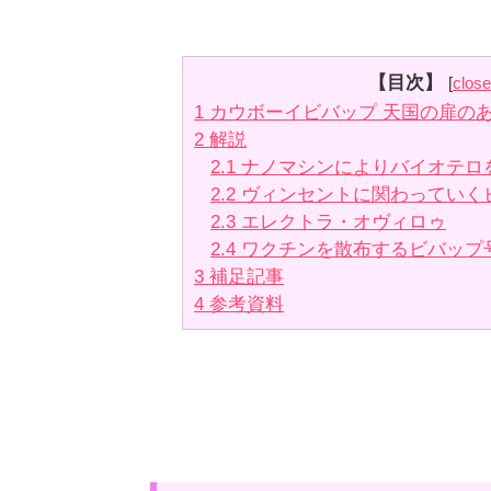
【目次】
[
close
1
カウボーイビバップ 天国の扉の
2
解説
2.1
ナノマシンによりバイオテロ
2.2
ヴィンセントに関わっていく
2.3
エレクトラ・オヴィロゥ
2.4
ワクチンを散布するビバップ
3
補足記事
4
参考資料