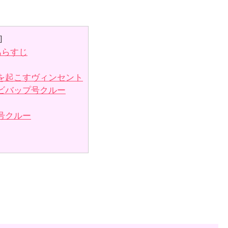
]
あらすじ
を起こすヴィンセント
ビバップ号クルー
号クルー