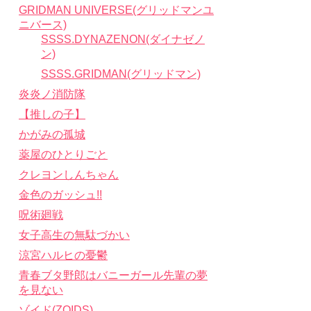
GRIDMAN UNIVERSE(グリッドマンユ
ニバース)
SSSS.DYNAZENON(ダイナゼノ
ン)
SSSS.GRIDMAN(グリッドマン)
炎炎ノ消防隊
【推しの子】
かがみの孤城
薬屋のひとりごと
クレヨンしんちゃん
金色のガッシュ!!
呪術廻戦
女子高生の無駄づかい
涼宮ハルヒの憂鬱
青春ブタ野郎はバニーガール先輩の夢
を見ない
ゾイド(ZOIDS)