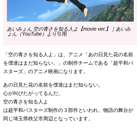
あいみょん 空の青さを知る人よ【movie ver.】｜あいみ
ょん（YouTube）
より引用
「空の青さを知る人よ」は、アニメ「あの日見た花の名前
を僕達はまだ知らない。」の制作チームである「超平和バ
スターズ」のアニメ映画になります。
あの日見た花の名前を僕達はまだ知らない。
心が叫びたがってるんだ。
空の青さを知る人よ
は超平和バスターズ制作の３部作といわれ、物語の舞台が
同じ埼玉県秩父市周辺となっています。