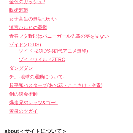
金色のガッシュ!!
呪術廻戦
女子高生の無駄づかい
涼宮ハルヒの憂鬱
青春ブタ野郎はバニーガール先輩の夢を見ない
ゾイド(ZOIDS)
ゾイド -ZOIDS-(初代アニメ無印)
ゾイドワイルドZERO
ダンダダン
チ。-地球の運動について-
超平和バスターズ(あの花・ここさけ・空青)
鋼の錬金術師
爆走兄弟レッツ&ゴー!!
黄泉のツガイ
about＜サイトについて＞