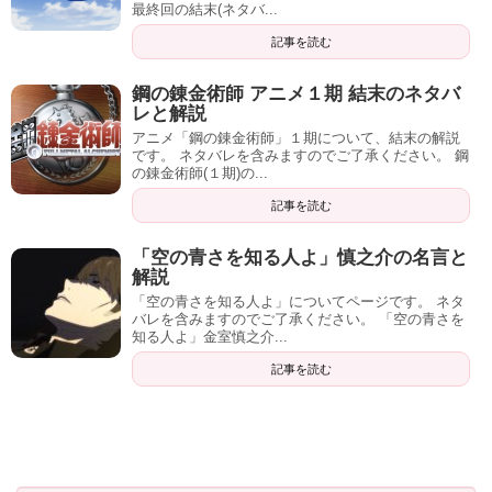
最終回の結末(ネタバ...
記事を読む
鋼の錬金術師 アニメ１期 結末のネタバ
レと解説
アニメ「鋼の錬金術師」１期について、結末の解説
です。 ネタバレを含みますのでご了承ください。 鋼
の錬金術師(１期)の...
記事を読む
「空の青さを知る人よ」慎之介の名言と
解説
「空の青さを知る人よ」についてページです。 ネタ
バレを含みますのでご了承ください。 「空の青さを
知る人よ」金室慎之介...
記事を読む