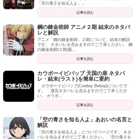
「空の青さを知る人よ」...
記事を読む
鋼の錬金術師 アニメ２期 結末のネタバ
レと解説
アニメ「鋼の錬金術師」２期について、結末の解説
です。 ネタバレを含みますのでご了承ください。 鋼
の錬金術師(２期)最...
記事を読む
カウボーイビバップ 天国の扉 ネタバ
レ・結末(ラスト)を簡単に要約
カウボーイビバップ(Cowboy Bebop)についてで
す。 適宜ネタバレも含みますのでご了承くださ
い。 カウボ...
記事を読む
「空の青さを知る人よ」あおいの名言と
解説
「空の青さを知る人よ」についてページです。 ネタ
バレを含みますのでご了承ください。 「空の青さを