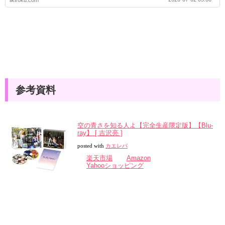
likiroku.com
参考資料
空の青さを知る人よ【完全生産限定版】【Blu-
ray】 [ 吉沢亮 ]
posted with
カエレバ
楽天市場
Amazon
Yahooショッピング