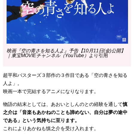
映画『空の青さを知る人よ』予告【10月11日(金)公開】
｜東宝MOVIEチャンネル（YouTube）
より引用
超平和バスターズ３部作の３作目である「空の青さを知る
人よ」。
映画一本で完結するアニメになりなります。
物語の結末としては、あおいとしんのとの経験を通して
慎
之介は「音楽もあかねのことも諦めない、自分は夢の途中
である」という気持ちに至ります。
これによりあかねも慎之介を受け入れます。