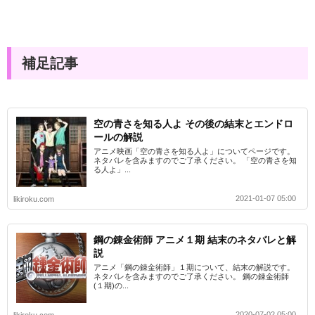
補足記事
空の青さを知る人よ その後の結末とエンドロ
ールの解説
アニメ映画「空の青さを知る人よ」についてページです。
ネタバレを含みますのでご了承ください。 「空の青さを知
る人よ」...
2021-01-07 05:00
likiroku.com
鋼の錬金術師 アニメ１期 結末のネタバレと解
説
アニメ「鋼の錬金術師」１期について、結末の解説です。
ネタバレを含みますのでご了承ください。 鋼の錬金術師
(１期)の...
2020-07-02 05:00