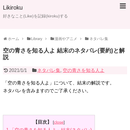
Likiroku
好きなこと(Like)を記録(kiroku)する
ホーム
Library
漫画やアニメ
ネタバレ集
空の青さを知る人よ 結末のネタバレ(要約)と解
説
2021/1/1
ネタバレ集
,
空の青さを知る人よ
「空の青さを知る人よ」について、結末の解説です。
ネタバレを含みますのでご了承ください。
【目次】
[
close
]
1
「空の青さを知る人よ」結末(ネタバレ)