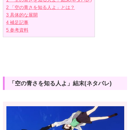
2
「空の青さを知る人よ」とは？
3
具体的な展開
4
補足記事
5
参考資料
「空の青さを知る人よ」結末(ネタバレ)