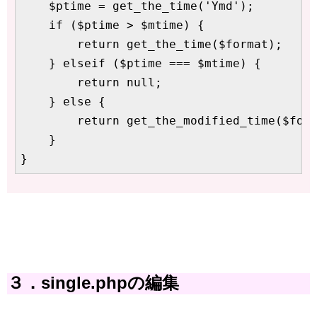
    $ptime = get_the_time('Ymd');

    if ($ptime > $mtime) {

        return get_the_time($format);

    } elseif ($ptime === $mtime) {

        return null;

    } else {

        return get_the_modified_time($form
    }

}
３．single.phpの編集