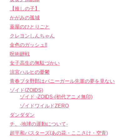
【推しの子】
かがみの孤城
薬屋のひとりごと
クレヨンしんちゃん
金色のガッシュ!!
呪術廻戦
女子高生の無駄づかい
涼宮ハルヒの憂鬱
青春ブタ野郎はバニーガール先輩の夢を見ない
ゾイド(ZOIDS)
ゾイド -ZOIDS-(初代アニメ無印)
ゾイドワイルドZERO
ダンダダン
チ。-地球の運動について-
超平和バスターズ(あの花・ここさけ・空青)