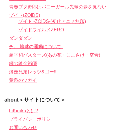
青春ブタ野郎はバニーガール先輩の夢を見ない
ゾイド(ZOIDS)
ゾイド -ZOIDS-(初代アニメ無印)
ゾイドワイルドZERO
ダンダダン
チ。-地球の運動について-
超平和バスターズ(あの花・ここさけ・空青)
鋼の錬金術師
爆走兄弟レッツ&ゴー!!
黄泉のツガイ
about＜サイトについて＞
LiKirokuとは?
プライバシーポリシー
お問い合わせ