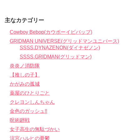
主なカテゴリー
Cowboy Bebop(カウボーイビバップ)
GRIDMAN UNIVERSE(グリッドマンユニバース)
SSSS.DYNAZENON(ダイナゼノン)
SSSS.GRIDMAN(グリッドマン)
炎炎ノ消防隊
【推しの子】
かがみの孤城
薬屋のひとりごと
クレヨンしんちゃん
金色のガッシュ!!
呪術廻戦
女子高生の無駄づかい
涼宮ハルヒの憂鬱