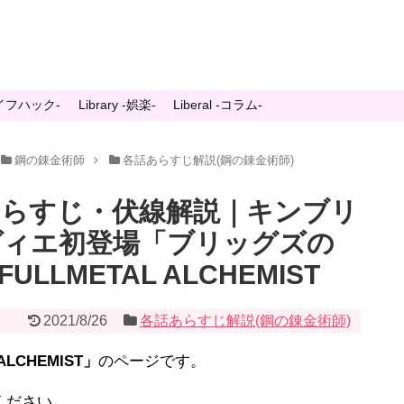
-ライフハック-
Library -娯楽-
Liberal -コラム-
鋼の錬金術師
各話あらすじ解説(鋼の錬金術師)
あらすじ・伏線解説｜キンブリ
ヴィエ初登場「ブリッグズの
LLMETAL ALCHEMIST
2021/8/26
各話あらすじ解説(鋼の錬金術師)
LCHEMIST」
のページです。
ください。