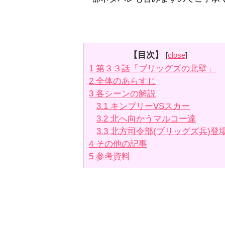
【目次】
[
close
]
1
第３３話「ブリッグズの北壁」
2
全体のあらすじ
3
各シーンの解説
3.1
キンブリーVSスカー
3.2
北へ向かうマルコー達
3.3
北方司令部(ブリッグズ兵)登
4
その他の記事
5
参考資料