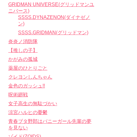
GRIDMAN UNIVERSE(グリッドマンユ
ニバース)
SSSS.DYNAZENON(ダイナゼノ
ン)
SSSS.GRIDMAN(グリッドマン)
炎炎ノ消防隊
【推しの子】
かがみの孤城
薬屋のひとりごと
クレヨンしんちゃん
金色のガッシュ!!
呪術廻戦
女子高生の無駄づかい
涼宮ハルヒの憂鬱
青春ブタ野郎はバニーガール先輩の夢
を見ない
ゾイド(ZOIDS)