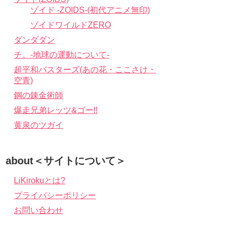
ゾイド -ZOIDS-(初代アニメ無印)
ゾイドワイルドZERO
ダンダダン
チ。-地球の運動について-
超平和バスターズ(あの花・ここさけ・
空青)
鋼の錬金術師
爆走兄弟レッツ&ゴー!!
黄泉のツガイ
about＜サイトについて＞
LiKirokuとは?
プライバシーポリシー
お問い合わせ