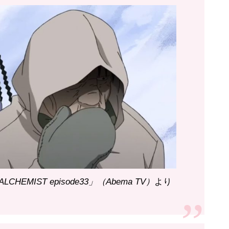
CHEMIST episode33」（Abema TV）
より