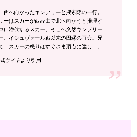
、西へ向かったキンブリーと捜索隊の一行。
リーはスカーが西経由で北へ向かうと推理す
車に潜伏するスカー。そこへ突然キンブリー
ー、イシュヴァール戦以来の因縁の再会。兄
て、スカーの怒りはすぐさま頂点に達し―。
公式サイト
より引用