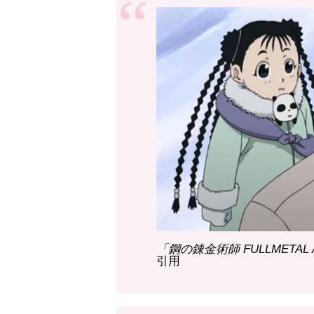
「鋼の錬金術師 FULLMETAL AL
引用