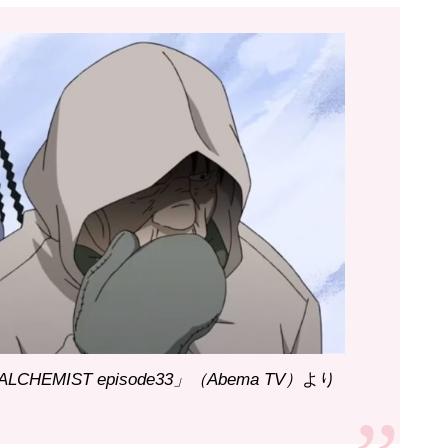
CHEMIST episode33」（Abema TV）
より