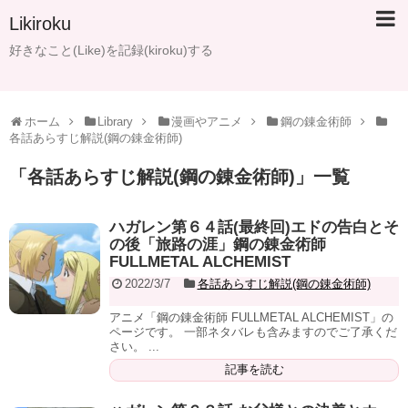
Likiroku
好きなこと(Like)を記録(kiroku)する
ホーム
Library
漫画やアニメ
鋼の錬金術師
各話あらすじ解説(鋼の錬金術師)
「
各話あらすじ解説(鋼の錬金術師)
」
一覧
ハガレン第６４話(最終回)エドの告白とそ
の後「旅路の涯」鋼の錬金術師
FULLMETAL ALCHEMIST
2022/3/7
各話あらすじ解説(鋼の錬金術師)
アニメ「鋼の錬金術師 FULLMETAL ALCHEMIST」の
ページです。 一部ネタバレも含みますのでご了承くだ
さい。 ...
記事を読む