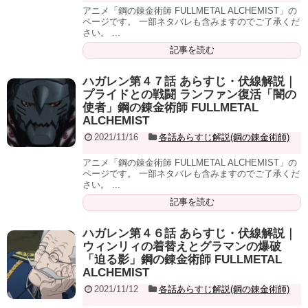
アニメ「鋼の錬金術師 FULLMETAL ALCHEMIST」の
ページです。 一部ネタバレも含みますのでご了承くだ
さい。 ...
記事を読む
ハガレン第４７話 あらすじ・伏線解説｜
プライドとの戦闘 ランファン復活「闇の
使者」鋼の錬金術師 FULLMETAL
ALCHEMIST
2021/11/16
各話あらすじ解説(鋼の錬金術師)
アニメ「鋼の錬金術師 FULLMETAL ALCHEMIST」の
ページです。 一部ネタバレも含みますのでご了承くだ
さい。 ...
記事を読む
ハガレン第４６話 あらすじ・伏線解説｜
ウィンリィの着替えとグラマンの爆破
「迫る影」鋼の錬金術師 FULLMETAL
ALCHEMIST
2021/11/12
各話あらすじ解説(鋼の錬金術師)