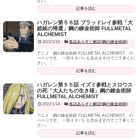
さい。 ...
記事を読む
ハガレン第５６話 ブラッドレイ参戦「大
総統の帰還」鋼の錬金術師 FULLMETAL
ALCHEMIST
2022/1/18
各話あらすじ解説(鋼の錬金術師)
アニメ「鋼の錬金術師 FULLMETAL ALCHEMIST」の
ページです。 一部ネタバレも含みますのでご了承くだ
さい。 ...
記事を読む
ハガレン第５５話 イズミ参戦とスロウス
の死「大人たちの生き様」鋼の錬金術師
FULLMETAL ALCHEMIST
2022/1/14
各話あらすじ解説(鋼の錬金術師)
アニメ「鋼の錬金術師 FULLMETAL ALCHEMIST」の
ページです。 一部ネタバレも含みますのでご了承くだ
さい。 ...
記事を読む