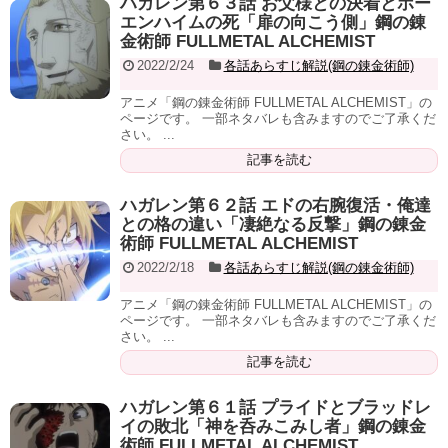
ハガレン第６３話 お父様との決着とホー
エンハイムの死「扉の向こう側」鋼の錬
金術師 FULLMETAL ALCHEMIST
2022/2/24
各話あらすじ解説(鋼の錬金術師)
アニメ「鋼の錬金術師 FULLMETAL ALCHEMIST」の
ページです。 一部ネタバレも含みますのでご了承くだ
さい。 ...
記事を読む
ハガレン第６２話 エドの右腕復活・俺達
との格の違い「凄絶なる反撃」鋼の錬金
術師 FULLMETAL ALCHEMIST
2022/2/18
各話あらすじ解説(鋼の錬金術師)
アニメ「鋼の錬金術師 FULLMETAL ALCHEMIST」の
ページです。 一部ネタバレも含みますのでご了承くだ
さい。 ...
記事を読む
ハガレン第６１話 プライドとブラッドレ
イの敗北「神を呑みこみし者」鋼の錬金
術師 FULLMETAL ALCHEMIST