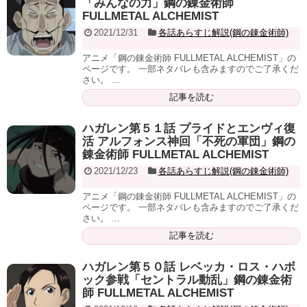
「みんなの力」鋼の錬金術師
FULLMETAL ALCHEMIST
2021/12/31
各話あらすじ解説(鋼の錬金術師)
アニメ「鋼の錬金術師 FULLMETAL ALCHEMIST」の
ページです。 一部ネタバレも含みますのでご了承くだ
さい。 ...
記事を読む
ハガレン第５１話 プライドとエンヴィ復
活 アルフォンス神回「不死の軍団」鋼の
錬金術師 FULLMETAL ALCHEMIST
2021/12/23
各話あらすじ解説(鋼の錬金術師)
アニメ「鋼の錬金術師 FULLMETAL ALCHEMIST」の
ページです。 一部ネタバレも含みますのでご了承くだ
さい。 ...
記事を読む
ハガレン第５０話 レベッカ・ロス・ハボ
ック参戦「セントラル動乱」鋼の錬金術
師 FULLMETAL ALCHEMIST