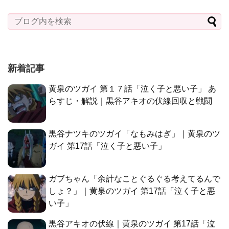
新着記事
黄泉のツガイ 第１７話「泣く子と悪い子」 あ
らすじ・解説｜黒谷アキオの伏線回収と戦闘
黒谷ナツキのツガイ「なもみはぎ」｜黄泉のツ
ガイ 第17話「泣く子と悪い子」
ガブちゃん「余計なことぐるぐる考えてるんで
しょ？」｜黄泉のツガイ 第17話「泣く子と悪
い子」
黒谷アキオの伏線｜黄泉のツガイ 第17話「泣