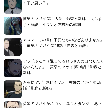
く子と悪い子」
黄泉のツガイ 第１６話「影森と新郷」 あらす
じ・解説｜イワンと左右様の戦闘
アスマ「この世に不要なものなどありません」
｜黄泉のツガイ 第16話「影森と新郷」
デラ「ふんぞり返ってるおっさんにはなりたく
ないんだよ」｜黄泉のツガイ 第16話「影森と
新郷」
左右様 VS 与謝野イワン｜黄泉のツガイ 第16
話「影森と新郷」
黄泉のツガイ 第１５話「ユルとダンジ」 あら