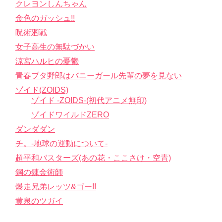
クレヨンしんちゃん
金色のガッシュ!!
呪術廻戦
女子高生の無駄づかい
涼宮ハルヒの憂鬱
青春ブタ野郎はバニーガール先輩の夢を見ない
ゾイド(ZOIDS)
ゾイド -ZOIDS-(初代アニメ無印)
ゾイドワイルドZERO
ダンダダン
チ。-地球の運動について-
超平和バスターズ(あの花・ここさけ・空青)
鋼の錬金術師
爆走兄弟レッツ&ゴー!!
黄泉のツガイ