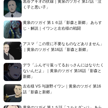
黒谷アキオの伏線｜黄泉のツガイ 第17話「泣
く子と悪い子」
黄泉のツガイ 第１６話「影森と新郷」 あらす
じ・解説｜イワンと左右様の戦闘
アスマ「この世に不要なものなどありません」
｜黄泉のツガイ 第16話「影森と新郷」
デラ「ふんぞり返ってるおっさんにはなりたく
ないんだよ」｜黄泉のツガイ 第16話「影森と
新郷」
左右様 VS 与謝野イワン｜黄泉のツガイ 第16
話「影森と新郷」
黄泉のツガイ 第１５話「ユルとダンジ」 あら