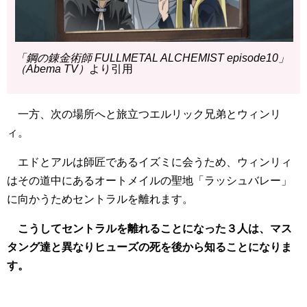
「鋼の錬金術師 FULLMETAL ALCHEMIST episode10」
（Abema TV）
より引用
一方、次の場所へと旅立つエルリック兄弟とウィンリ
ィ。
エドとアルは師匠であるイズミに会うため、ウィンリィ
はその道中にあるオートメイルの聖地「ラッシュバレー」
に向かうためセントラルを離れます。
こうしてセントラルを離れることになった３人は、マス
タング達と異なりヒューズの死を後から知ることになりま
す。