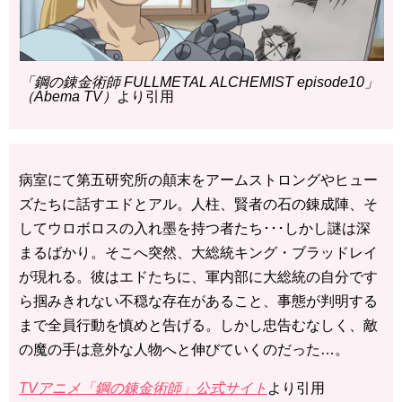
「鋼の錬金術師 FULLMETAL ALCHEMIST episode10」
（Abema TV）
より引用
病室にて第五研究所の顛末をアームストロングやヒュー
ズたちに話すエドとアル。人柱、賢者の石の錬成陣、そ
してウロボロスの入れ墨を持つ者たち･･･しかし謎は深
まるばかり。そこへ突然、大総統キング・ブラッドレイ
が現れる。彼はエドたちに、軍内部に大総統の自分です
ら掴みきれない不穏な存在があること、事態が判明する
まで全員行動を慎めと告げる。しかし忠告むなしく、敵
の魔の手は意外な人物へと伸びていくのだった…。
TVアニメ「鋼の錬金術師」公式サイト
より引用