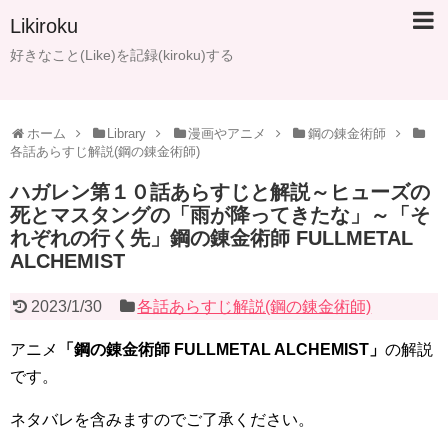
Likiroku
好きなこと(Like)を記録(kiroku)する
ホーム
Library
漫画やアニメ
鋼の錬金術師
各話あらすじ解説(鋼の錬金術師)
ハガレン第１０話あらすじと解説～ヒューズの
死とマスタングの「雨が降ってきたな」～「そ
れぞれの行く先」鋼の錬金術師 FULLMETAL
ALCHEMIST
2023/1/30
各話あらすじ解説(鋼の錬金術師)
アニメ
「鋼の錬金術師 FULLMETAL ALCHEMIST」
の解説
です。
ネタバレを含みますのでご了承ください。