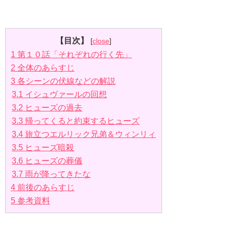
【目次】
[
close
]
1
第１０話「それぞれの行く先」
2
全体のあらすじ
3
各シーンの伏線などの解説
3.1
イシュヴァールの回想
3.2
ヒューズの過去
3.3
帰ってくると約束するヒューズ
3.4
旅立つエルリック兄弟＆ウィンリィ
3.5
ヒューズ暗殺
3.6
ヒューズの葬儀
3.7
雨が降ってきたな
4
前後のあらすじ
5
参考資料