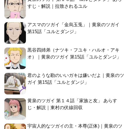
すじ・解説｜拉致されるユル
アスマのツガイ「金烏玉兎」｜黄泉のツガイ
第15話「ユルとダンジ」
黒谷四姉弟（ナツキ・フユキ・ハルオ・アキ
オ）｜黄泉のツガイ 第15話「ユルとダンジ」
君のような勘のいいガキは嫌いだよ｜黄泉のツ
ガイ 第15話「ユルとダンジ」
黄泉のツガイ 第１４話「家族と友」 あらす
じ・解説｜東村の伏線回収
宇宙人的なツガイの主・本尊(正体)｜黄泉のツ