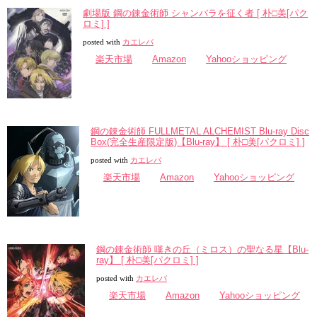
劇場版 鋼の錬金術師 シャンバラを征く者 [ 朴□美[パク
ロミ] ]
posted with
カエレバ
楽天市場
Amazon
Yahooショッピング
鋼の錬金術師 FULLMETAL ALCHEMIST Blu-ray Disc
Box(完全生産限定版)【Blu-ray】 [ 朴□美[パクロミ] ]
posted with
カエレバ
楽天市場
Amazon
Yahooショッピング
鋼の錬金術師 嘆きの丘（ミロス）の聖なる星【Blu-
ray】 [ 朴□美[パクロミ] ]
posted with
カエレバ
楽天市場
Amazon
Yahooショッピング