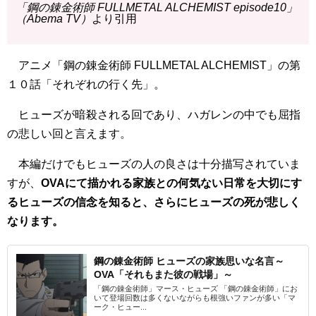
「鋼の錬金術師 FULLMETAL ALCHEMIST episode10」
（Abema TV）
より引用
アニメ「鋼の錬金術師 FULLMETAL ALCHEMIST」の第
１０話「それぞれの行く先」。
ヒューズが暗殺される回であり、ハガレンの中でも屈指
の悲しい回と言えます。
本編だけでもヒューズの人の良さは十分描写されていま
すが、
OVAにて描かれる家族との何気ない日常を大切にす
るヒューズの信念を知ると、さらにヒューズの死が悲しく
なります。
鋼の錬金術師 ヒューズの家族思いな名言～
OVA「それもまた彼の戦場」～
「鋼の錬金術師」マース・ヒューズ 「鋼の錬金術師」にお
いて登場回数は多くないながらも根強いファンが多い「マ
ーク・ヒュー...