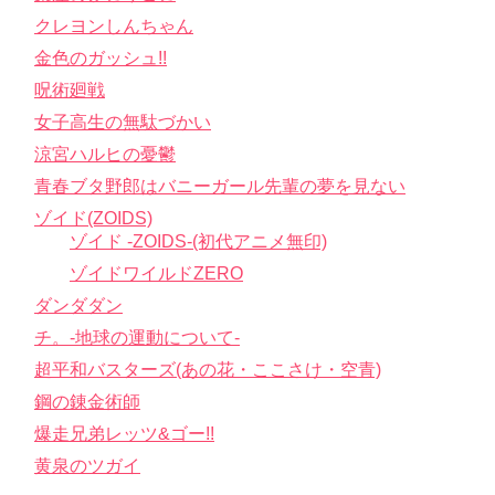
クレヨンしんちゃん
金色のガッシュ!!
呪術廻戦
女子高生の無駄づかい
涼宮ハルヒの憂鬱
青春ブタ野郎はバニーガール先輩の夢を見ない
ゾイド(ZOIDS)
ゾイド -ZOIDS-(初代アニメ無印)
ゾイドワイルドZERO
ダンダダン
チ。-地球の運動について-
超平和バスターズ(あの花・ここさけ・空青)
鋼の錬金術師
爆走兄弟レッツ&ゴー!!
黄泉のツガイ