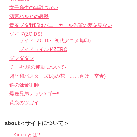
女子高生の無駄づかい
涼宮ハルヒの憂鬱
青春ブタ野郎はバニーガール先輩の夢を見ない
ゾイド(ZOIDS)
ゾイド -ZOIDS-(初代アニメ無印)
ゾイドワイルドZERO
ダンダダン
チ。-地球の運動について-
超平和バスターズ(あの花・ここさけ・空青)
鋼の錬金術師
爆走兄弟レッツ&ゴー!!
黄泉のツガイ
about＜サイトについて＞
LiKirokuとは?