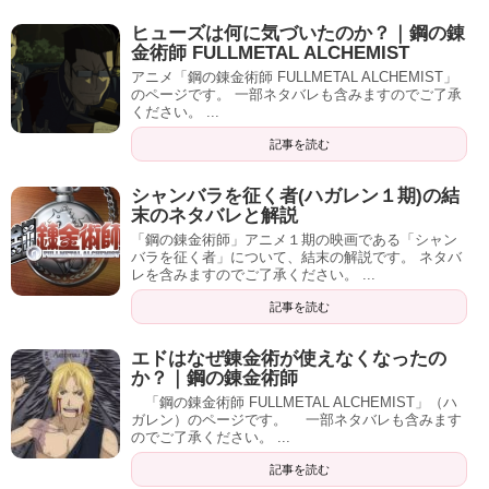
ヒューズは何に気づいたのか？｜鋼の錬
金術師 FULLMETAL ALCHEMIST
アニメ「鋼の錬金術師 FULLMETAL ALCHEMIST」
のページです。 一部ネタバレも含みますのでご了承
ください。 ...
記事を読む
シャンバラを征く者(ハガレン１期)の結
末のネタバレと解説
「鋼の錬金術師」アニメ１期の映画である「シャン
バラを征く者」について、結末の解説です。 ネタバ
レを含みますのでご了承ください。 ...
記事を読む
エドはなぜ錬金術が使えなくなったの
か？｜鋼の錬金術師
「鋼の錬金術師 FULLMETAL ALCHEMIST」（ハ
ガレン）のページです。 一部ネタバレも含みます
のでご了承ください。 ...
記事を読む