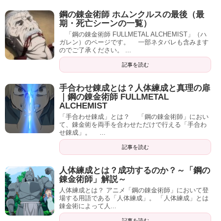
鋼の錬金術師 ホムンクルスの最後（最
期・死亡シーンの一覧）
「鋼の錬金術師 FULLMETAL ALCHEMIST」（ハ
ガレン）のページです。 一部ネタバレも含みます
のでご了承ください。 ...
記事を読む
手合わせ錬成とは？人体練成と真理の扉
｜鋼の錬金術師 FULLMETAL
ALCHEMIST
「手合わせ錬成」とは？ 「鋼の錬金術師」におい
て、錬金術を両手を合わせただけで行える「手合わ
せ錬成」。 ...
記事を読む
人体練成とは？成功するのか？～「鋼の
錬金術師」解説～
人体練成とは？ アニメ「鋼の錬金術師」において登
場する用語である「人体練成」。 「人体練成」とは
錬金術によって人...
記事を読む