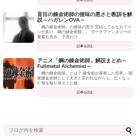
盲目の錬金術師の後味の悪さと教訓を解
説～ハガレンOVA～
「鋼の錬金術師」の後味の悪さ 完結してもなおファ
ンが多い「鋼の錬金術師」。 ダークファンタジーの
要素も含み、子供だけ...
記事を読む
アニメ「鋼の錬金術師」解説まとめ～
Fullmetal Alchemist～
「鋼の錬金術師」とは？ 錬金術が発展した世界。 国
家錬金術師として天才と言われながらも、亡くなっ
た母を取り戻そうと錬...
記事を読む