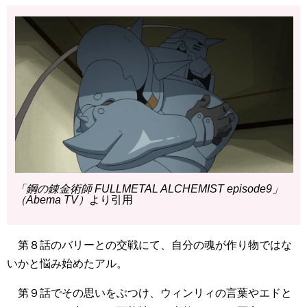
「鋼の錬金術師 FULLMETAL ALCHEMIST episode9」
（Abema TV）
より引用
第８話のバリーとの交戦にて、自分の魂が作り物ではな
いかと悩み始めたアル。
第９話でその思いをぶつけ、ウィンリィの言葉やエドと