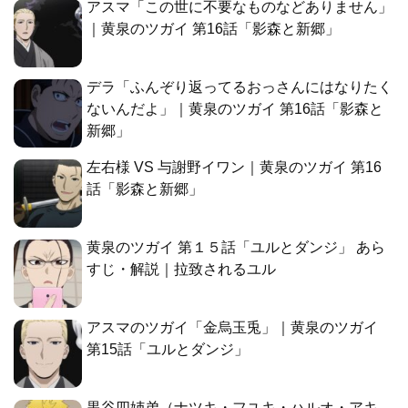
アスマ「この世に不要なものなどありません」
｜黄泉のツガイ 第16話「影森と新郷」
デラ「ふんぞり返ってるおっさんにはなりたく
ないんだよ」｜黄泉のツガイ 第16話「影森と
新郷」
左右様 VS 与謝野イワン｜黄泉のツガイ 第16
話「影森と新郷」
黄泉のツガイ 第１５話「ユルとダンジ」 あら
すじ・解説｜拉致されるユル
アスマのツガイ「金烏玉兎」｜黄泉のツガイ
第15話「ユルとダンジ」
黒谷四姉弟（ナツキ・フユキ・ハルオ・アキ