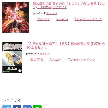
鋼の錬金術師 嘆きの丘（ミロス）の聖なる星【Blu-
ray】 [ 朴□美[パクロミ] ]
posted with
カエレバ
楽天市場
Amazon
Yahooショッピング
【在庫あり/即出荷可】【新品】鋼の錬金術師 (1-27巻 全
巻) 全巻セット
posted with
カエレバ
楽天市場
Amazon
Yahooショッピング
シェアする