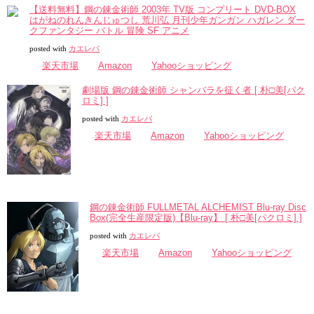
【送料無料】鋼の錬金術師 2003年 TV版 コンプリート DVD-BOX
はがねのれんきんじゅつし 荒川弘 月刊少年ガンガン ハガレン ダー
クファンタジー バトル 冒険 SF アニメ
posted with
カエレバ
楽天市場
Amazon
Yahooショッピング
劇場版 鋼の錬金術師 シャンバラを征く者 [ 朴□美[パク
ロミ] ]
posted with
カエレバ
楽天市場
Amazon
Yahooショッピング
鋼の錬金術師 FULLMETAL ALCHEMIST Blu-ray Disc
Box(完全生産限定版)【Blu-ray】 [ 朴□美[パクロミ] ]
posted with
カエレバ
楽天市場
Amazon
Yahooショッピング