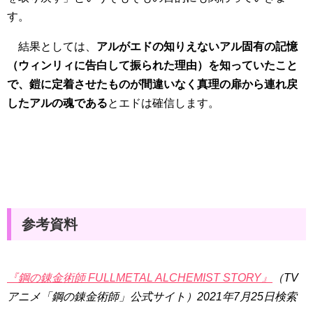
す。
結果としては、
アルがエドの知りえないアル固有の記憶
（ウィンリィに告白して振られた理由）を知っていたこと
で、鎧に定着させたものが間違いなく真理の扉から連れ戻
したアルの魂である
とエドは確信します。
参考資料
『鋼の錬金術師 FULLMETAL ALCHEMIST STORY』
（TV
アニメ「鋼の錬金術師」公式サイト）2021年7月25日検索