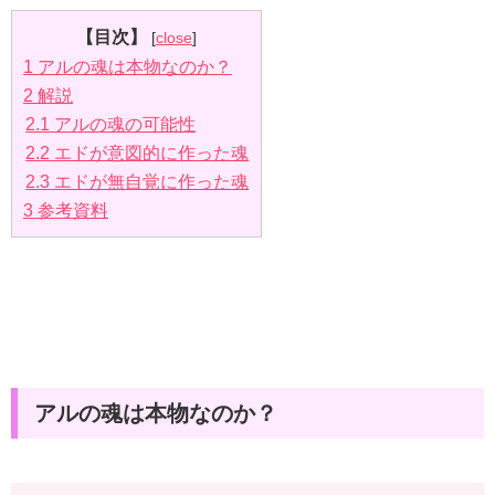
【目次】
[
close
]
1
アルの魂は本物なのか？
2
解説
2.1
アルの魂の可能性
2.2
エドが意図的に作った魂
2.3
エドが無自覚に作った魂
3
参考資料
アルの魂は本物なのか？