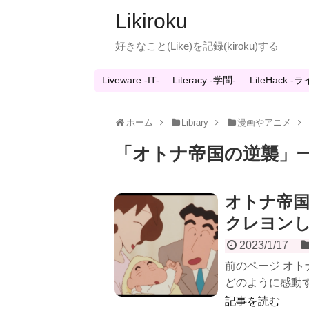
Likiroku
好きなこと(Like)を記録(kiroku)する
Liveware -IT-
Literacy -学問-
LifeHack 
ホーム
Library
漫画やアニメ
「
オトナ帝国の逆襲
」
オトナ帝
クレヨン
2023/1/17
前のページ オ
どのように感動す
記事を読む