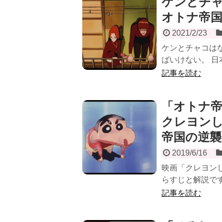
ケンとチ
オトナ帝国
2021/2/23
ケンとチャコは
ばいけない。 日
記事を読む
「オトナ
クレヨンし
帝国の逆襲
2019/6/16
映画「クレヨンし
らすじと解説です
記事を読む