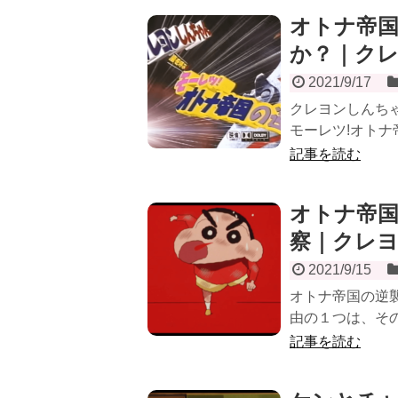
オトナ帝
か？｜ク
2021/9/17
クレヨンしんちゃ
モーレツ!オトナ
記事を読む
オトナ帝
察｜クレ
2021/9/15
オトナ帝国の逆
由の１つは、その
記事を読む