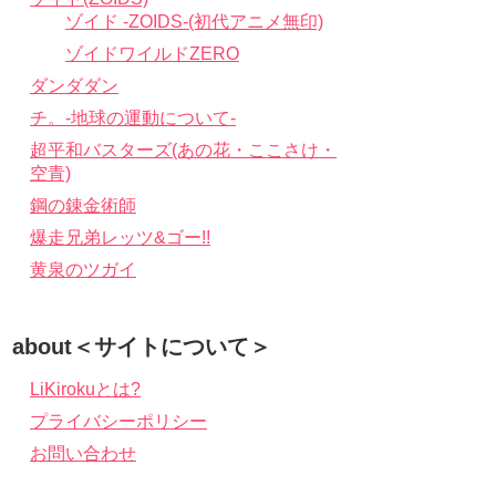
ゾイド -ZOIDS-(初代アニメ無印)
ゾイドワイルドZERO
ダンダダン
チ。-地球の運動について-
超平和バスターズ(あの花・ここさけ・
空青)
鋼の錬金術師
爆走兄弟レッツ&ゴー!!
黄泉のツガイ
about＜サイトについて＞
LiKirokuとは?
プライバシーポリシー
お問い合わせ