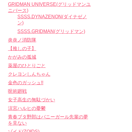
GRIDMAN UNIVERSE(グリッドマンユ
ニバース)
SSSS.DYNAZENON(ダイナゼノ
ン)
SSSS.GRIDMAN(グリッドマン)
炎炎ノ消防隊
【推しの子】
かがみの孤城
薬屋のひとりごと
クレヨンしんちゃん
金色のガッシュ!!
呪術廻戦
女子高生の無駄づかい
涼宮ハルヒの憂鬱
青春ブタ野郎はバニーガール先輩の夢
を見ない
ゾイド(ZOIDS)