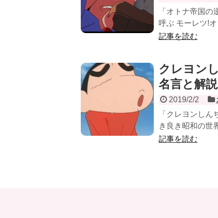
「オトナ帝国の
呼ぶ モーレツ!オ
記事を読む
クレヨン
名言と解説
2019/2/2
「クレヨンしんち
き良き昭和の世界
記事を読む