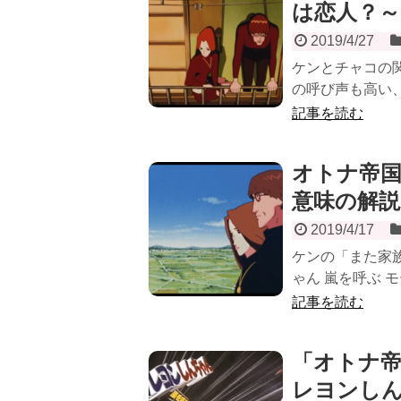
は恋人？
2019/4/27
ケンとチャコの
の呼び声も高い、
記事を読む
オトナ帝国
意味の解
2019/4/17
ケンの「また家
ゃん 嵐を呼ぶ モ
記事を読む
「オトナ帝
レヨンし