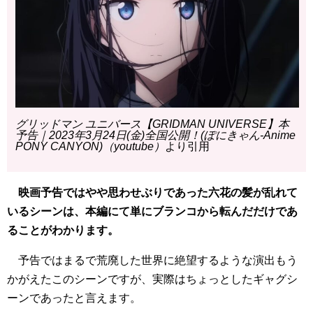
グリッドマン ユニバース【GRIDMAN UNIVERSE】本
予告｜2023年3月24日(金)全国公開！(ぽにきゃん-Anime
PONY CANYON)（youtube）
より引用
映画予告ではやや思わせぶりであった六花の髪が乱れて
いるシーンは、本編にて単にブランコから転んだだけであ
ることがわかります。
予告ではまるで荒廃した世界に絶望するような演出もう
かがえたこのシーンですが、実際はちょっとしたギャグシ
ーンであったと言えます。