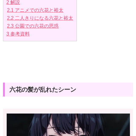
2
解説
2.1
アニメでの六花と裕太
2.2
二人きりになる六花と裕太
2.3
公園での六花の思惑
3
参考資料
六花の髪が乱れたシーン