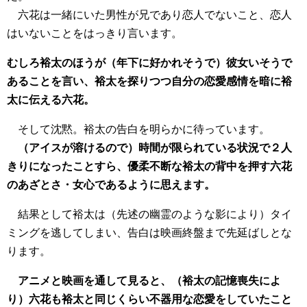
六花は一緒にいた男性が兄であり恋人でないこと、恋人
はいないことをはっきり言います。
むしろ裕太のほうが（年下に好かれそうで）彼女いそうで
あることを言い、裕太を探りつつ自分の恋愛感情を暗に裕
太に伝える六花。
そして沈黙。裕太の告白を明らかに待っています。
（アイスが溶けるので）時間が限られている状況で２人
きりになったことすら、優柔不断な裕太の背中を押す六花
のあざとさ・女心であるように思えます。
結果として裕太は（先述の幽霊のような影により）タイ
ミングを逃してしまい、告白は映画終盤まで先延ばしとな
ります。
アニメと映画を通して見ると、（裕太の記憶喪失によ
り）六花も裕太と同じくらい不器用な恋愛をしていたこと