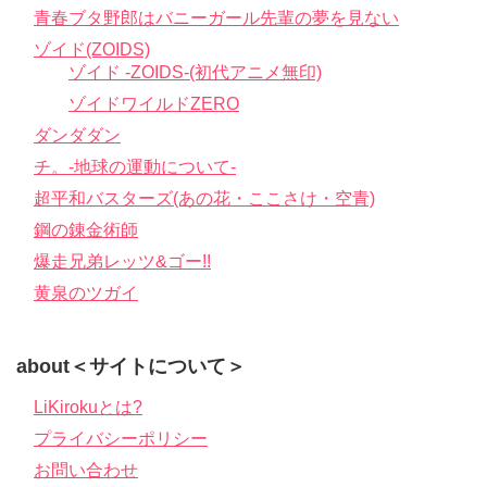
青春ブタ野郎はバニーガール先輩の夢を見ない
ゾイド(ZOIDS)
ゾイド -ZOIDS-(初代アニメ無印)
ゾイドワイルドZERO
ダンダダン
チ。-地球の運動について-
超平和バスターズ(あの花・ここさけ・空青)
鋼の錬金術師
爆走兄弟レッツ&ゴー!!
黄泉のツガイ
about＜サイトについて＞
LiKirokuとは?
プライバシーポリシー
お問い合わせ