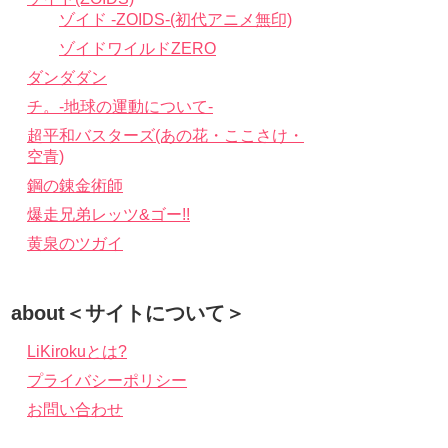
ゾイド -ZOIDS-(初代アニメ無印)
ゾイドワイルドZERO
ダンダダン
チ。-地球の運動について-
超平和バスターズ(あの花・ここさけ・
空青)
鋼の錬金術師
爆走兄弟レッツ&ゴー!!
黄泉のツガイ
about＜サイトについて＞
LiKirokuとは?
プライバシーポリシー
お問い合わせ