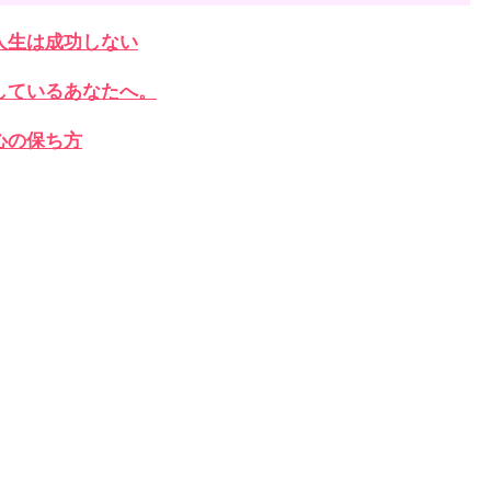
人生は成功しない
しているあなたへ。
心の保ち方