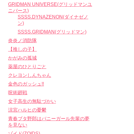
GRIDMAN UNIVERSE(グリッドマンユ
ニバース)
SSSS.DYNAZENON(ダイナゼノ
ン)
SSSS.GRIDMAN(グリッドマン)
炎炎ノ消防隊
【推しの子】
かがみの孤城
薬屋のひとりごと
クレヨンしんちゃん
金色のガッシュ!!
呪術廻戦
女子高生の無駄づかい
涼宮ハルヒの憂鬱
青春ブタ野郎はバニーガール先輩の夢
を見ない
ゾイド(ZOIDS)