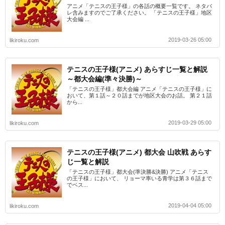
アニメ「テニスの王子様」の各話の概要一覧です。 ネタバ
レ含みますのでご了承ください。 「テニスの王子様」地区
大会編 ...
2019-03-26 05:00
likiroku.com
テニスの王子様(アニメ) あらすじ一覧と解説
～都大会編(準々決勝)～
「テニスの王子様」都大会編 アニメ「テニスの王子様」に
おいて、第１話～２０話までが地区大会のお話。 第２１話
から...
2019-03-29 05:00
likiroku.com
テニスの王子様(アニメ) 都大会 山吹戦 あらす
じ一覧と解説
「テニスの王子様」都大会(準決勝&決勝) アニメ「テニス
の王子様」において、 リョーマ率いる青学は第３６話まで
でベス...
2019-04-04 05:00
likiroku.com