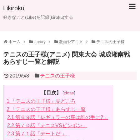
Likiroku
好きなこと(Like)を記録(kiroku)する
ホーム
Library
漫画やアニメ
テニスの王子様
テニスの王子様(アニメ) 関東大会 城成湘南戦
あらすじ一覧と解説
2019/5/8
テニスの王子様
【目次】
[
close
]
1
「テニスの王子様」見どころ
2
「テニスの王子様」あらすじ一覧
2.1
第６９話「レギュラーの座は誰の手に?」
2.2
第７０話「テニスVSピンポン」
2.3
第７１話「デートだ!」