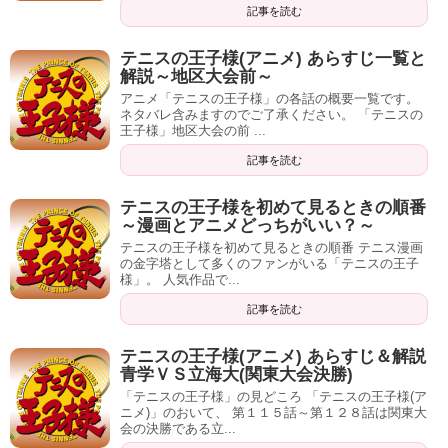
記事を読む
テニスの王子様(アニメ) あらすじ一覧と
解説～地区大会前～
アニメ「テニスの王子様」の各話の概要一覧です。
ネタバレ含みますのでご了承ください。 「テニスの
王子様」地区大会の前 ...
記事を読む
テニスの王子様を初めて見るときの順番
～漫画とアニメどっちがいい？～
テニスの王子様を初めて見るときの順番 テニス漫画
の金字塔として多くのファンがいる「テニスの王子
様」。 人気作品で...
記事を読む
テニスの王子様(アニメ) あらすじ＆解説
青学ＶＳ立海大(関東大会決勝)
「テニスの王子様」の見どころ 「テニスの王子様(ア
ニメ)」のおいて、 第１１５話～第１２８話は関東大
会の決勝である立...