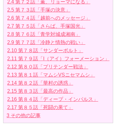
2.4
第７２話「薫、リョーマになる」
2.5
第７３話「手塚の決意」
2.6
第７４話「越前へのメッセージ」
2.7
第７５話「さらば、手塚国光」
2.8
第７６話「青学対城成湘南」
2.9
第７７話「冷静と情熱の戦い」
2.10
第７８話「サンダーボルト」
2.11
第７９話「I（アイ）フォーメーション」
2.12
第８０話「プリテンダー戦法」
2.13
第８１話「マムシVSニセマムシ」
2.14
第８２話「華村の誘惑」
2.15
第８３話「最高の作品」
2.16
第８４話「ディープ・インパルス」
2.17
第８５話「死闘の果て」
3
その他の記事