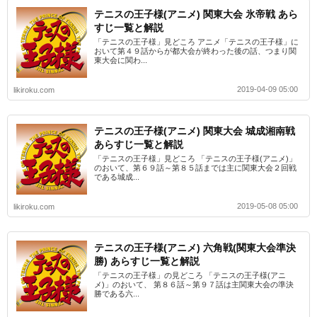
テニスの王子様(アニメ) 関東大会 氷帝戦 あら
すじ一覧と解説
「テニスの王子様」見どころ アニメ「テニスの王子様」に
おいて第４９話からが都大会が終わった後の話、つまり関
東大会に関わ...
2019-04-09 05:00
likiroku.com
テニスの王子様(アニメ) 関東大会 城成湘南戦
あらすじ一覧と解説
「テニスの王子様」見どころ 「テニスの王子様(アニメ)」
のおいて、第６９話～第８５話までは主に関東大会２回戦
である城成...
2019-05-08 05:00
likiroku.com
テニスの王子様(アニメ) 六角戦(関東大会準決
勝) あらすじ一覧と解説
「テニスの王子様」の見どころ 「テニスの王子様(アニ
メ)」のおいて、 第８６話～第９７話は主関東大会の準決
勝である六...