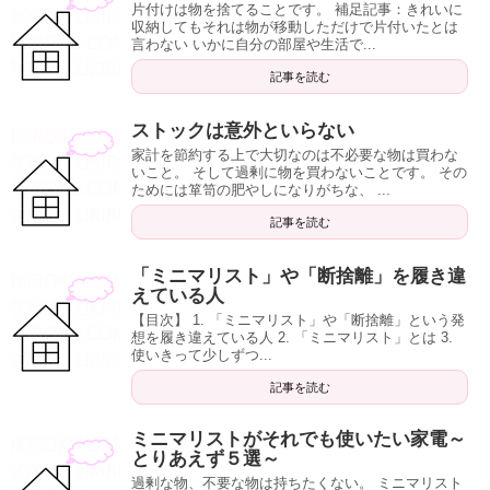
片付けは物を捨てることです。 補足記事：きれいに
収納してもそれは物が移動しただけで片付いたとは
言わない いかに自分の部屋や生活で...
記事を読む
ストックは意外といらない
家計を節約する上で大切なのは不必要な物は買わな
いこと。 そして過剰に物を買わないことです。 その
ためには箪笥の肥やしになりがちな、 ...
記事を読む
「ミニマリスト」や「断捨離」を履き違
えている人
【目次】 1. 「ミニマリスト」や「断捨離」という発
想を履き違えている人 2. 「ミニマリスト」とは 3.
使いきって少しずつ...
記事を読む
ミニマリストがそれでも使いたい家電～
とりあえず５選～
過剰な物、不要な物は持ちたくない。 ミニマリスト