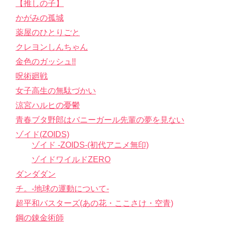
【推しの子】
かがみの孤城
薬屋のひとりごと
クレヨンしんちゃん
金色のガッシュ!!
呪術廻戦
女子高生の無駄づかい
涼宮ハルヒの憂鬱
青春ブタ野郎はバニーガール先輩の夢を見ない
ゾイド(ZOIDS)
ゾイド -ZOIDS-(初代アニメ無印)
ゾイドワイルドZERO
ダンダダン
チ。-地球の運動について-
超平和バスターズ(あの花・ここさけ・空青)
鋼の錬金術師