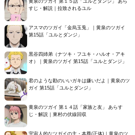
黄泉のツガイ 第１５話「ユルとダンジ」 あら
すじ・解説｜拉致されるユル
アスマのツガイ「金烏玉兎」｜黄泉のツガイ
第15話「ユルとダンジ」
黒谷四姉弟（ナツキ・フユキ・ハルオ・アキ
オ）｜黄泉のツガイ 第15話「ユルとダンジ」
君のような勘のいいガキは嫌いだよ｜黄泉のツ
ガイ 第15話「ユルとダンジ」
黄泉のツガイ 第１４話「家族と友」 あらす
じ・解説｜東村の伏線回収
宇宙人的なツガイの主・本尊(正体)｜黄泉のツ