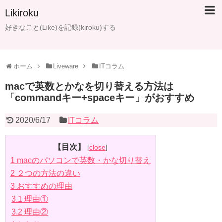
Likiroku
好きなこと(Like)を記録(kiroku)する
ホーム
Liveware
ITコラム
macで英数とかなを切り替える方法は
「commandキー+spaceキー」がおすすめ
2020/6/17
ITコラム
【目次】
[
close
]
1
macのパソコンで英数・かな切り替え
2
２つの方法の違い
3
おすすめの理由
3.1
理由①
3.2
理由②