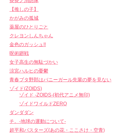
炎炎ノ消防隊
【推しの子】
かがみの孤城
薬屋のひとりごと
クレヨンしんちゃん
金色のガッシュ!!
呪術廻戦
女子高生の無駄づかい
涼宮ハルヒの憂鬱
青春ブタ野郎はバニーガール先輩の夢を見ない
ゾイド(ZOIDS)
ゾイド -ZOIDS-(初代アニメ無印)
ゾイドワイルドZERO
ダンダダン
チ。-地球の運動について-
超平和バスターズ(あの花・ここさけ・空青)