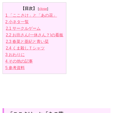
【目次】
[
close
]
1
「ここさけ」と「あの花」
2
小ネタ一覧
2.1
サークルゲーム
2.2
お坊さん(一休さん？)の看板
2.3
春菜と亜紀と青い栞
2.4
くま殺しＴシャツ
3
おわりに
4
その他の記事
5
参考資料