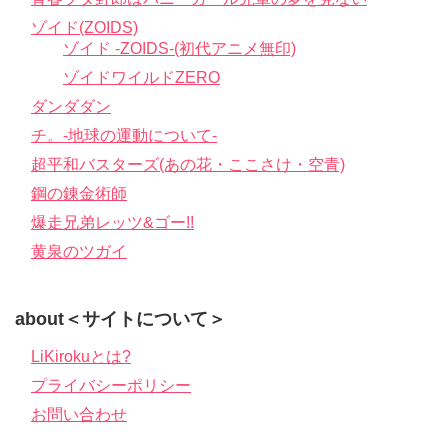
ゾイド(ZOIDS)
ゾイド -ZOIDS-(初代アニメ無印)
ゾイドワイルドZERO
ダンダダン
チ。-地球の運動について-
超平和バスターズ(あの花・ここさけ・空青)
鋼の錬金術師
爆走兄弟レッツ&ゴー!!
黄泉のツガイ
about＜サイトについて＞
LiKirokuとは?
プライバシーポリシー
お問い合わせ