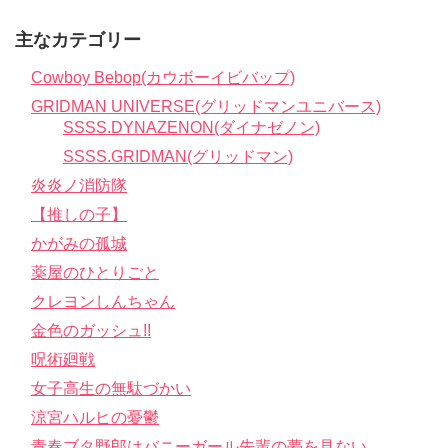
主なカテゴリー
Cowboy Bebop(カウボーイビバップ)
GRIDMAN UNIVERSE(グリッドマンユニバース)
SSSS.DYNAZENON(ダイナゼノン)
SSSS.GRIDMAN(グリッドマン)
炎炎ノ消防隊
【推しの子】
かがみの孤城
薬屋のひとりごと
クレヨンしんちゃん
金色のガッシュ!!
呪術廻戦
女子高生の無駄づかい
涼宮ハルヒの憂鬱
青春ブタ野郎はバニーガール先輩の夢を見ない