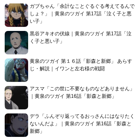
ガブちゃん「余計なことぐるぐる考えてるんで
しょ？」｜黄泉のツガイ 第17話「泣く子と悪
い子」
黒谷アキオの伏線｜黄泉のツガイ 第17話「泣
く子と悪い子」
黄泉のツガイ 第１６話「影森と新郷」 あらす
じ・解説｜イワンと左右様の戦闘
アスマ「この世に不要なものなどありません」
｜黄泉のツガイ 第16話「影森と新郷」
デラ「ふんぞり返ってるおっさんにはなりたく
ないんだよ」｜黄泉のツガイ 第16話「影森と
新郷」