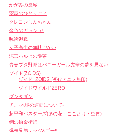
かがみの孤城
薬屋のひとりごと
クレヨンしんちゃん
金色のガッシュ!!
呪術廻戦
女子高生の無駄づかい
涼宮ハルヒの憂鬱
青春ブタ野郎はバニーガール先輩の夢を見ない
ゾイド(ZOIDS)
ゾイド -ZOIDS-(初代アニメ無印)
ゾイドワイルドZERO
ダンダダン
チ。-地球の運動について-
超平和バスターズ(あの花・ここさけ・空青)
鋼の錬金術師
爆走兄弟レッツ&ゴー!!