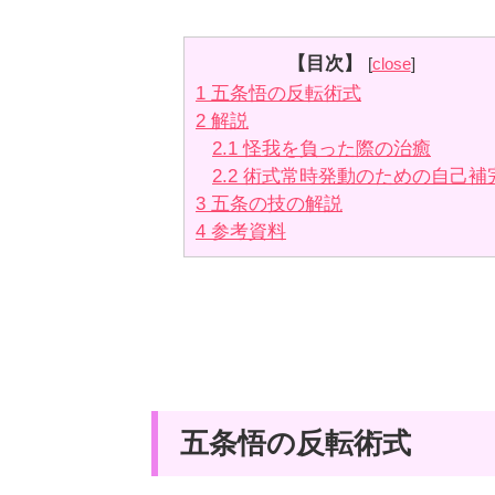
【目次】
[
close
]
1
五条悟の反転術式
2
解説
2.1
怪我を負った際の治癒
2.2
術式常時発動のための自己補
3
五条の技の解説
4
参考資料
五条悟の反転術式