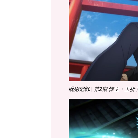
呪術廻戦 | 第2期 懐玉・玉折