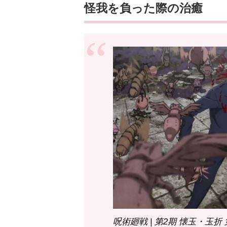
怪我を負った際の治癒
呪術廻戦 | 第2期 懐玉・玉折