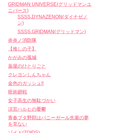
GRIDMAN UNIVERSE(グリッドマンユ
ニバース)
SSSS.DYNAZENON(ダイナゼノ
ン)
SSSS.GRIDMAN(グリッドマン)
炎炎ノ消防隊
【推しの子】
かがみの孤城
薬屋のひとりごと
クレヨンしんちゃん
金色のガッシュ!!
呪術廻戦
女子高生の無駄づかい
涼宮ハルヒの憂鬱
青春ブタ野郎はバニーガール先輩の夢
を見ない
ゾイド(ZOIDS)