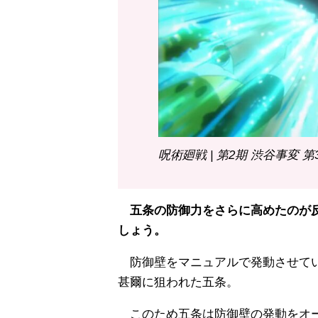
呪術廻戦 | 第2期 渋谷事変 第
五条の防御力をさらに高めたのが反
しょう。
防御壁をマニュアルで発動させてい
甚爾に狙われた五条。
このため五条は防御壁の発動をオ