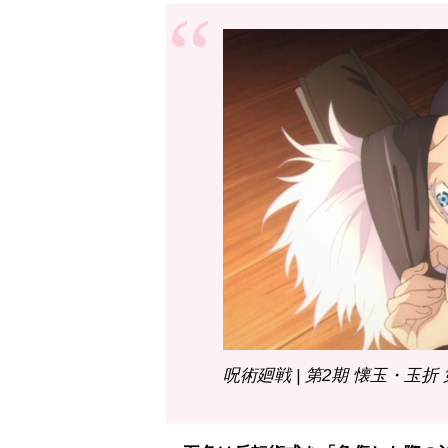
呪術廻戦 | 第2期 懐玉・玉折 