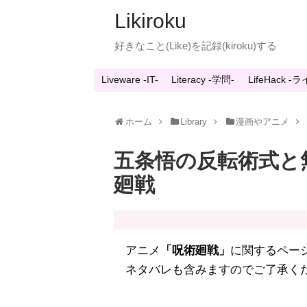
Likiroku
好きなこと(Like)を記録(kiroku)する
Liveware -IT-
Literacy -学問-
LifeHack 
ホーム
Library
漫画やアニメ
五条悟の反転術式と
廻戦
アニメ
「呪術廻戦」
に関するペー
ネタバレも含みますのでご了承く