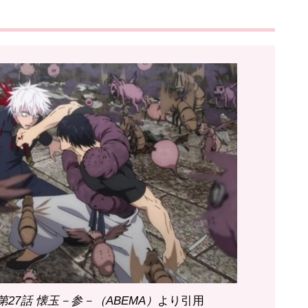
 第27話 懐玉－参－（ABEMA）
より引用