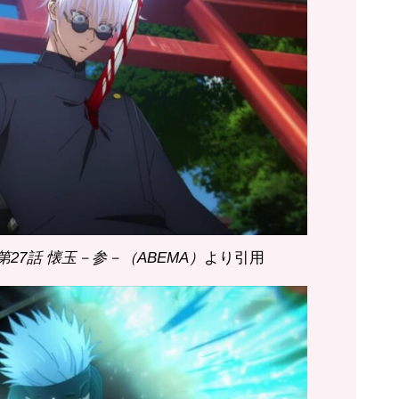
 第27話 懐玉－参－（ABEMA）
より引用