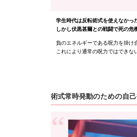
学生時代は反転術式を使えなかっ
しかし伏黒甚爾との戦闘で死の危機
負のエネルギーである呪力を掛け合
これにより通常の呪力ではできない
術式常時発動のための自己