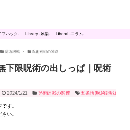
-ライフハック-
Library -娯楽-
Liberal -コラム-
呪術廻戦
呪術廻戦の関連
無下限呪術の出しっぱ｜呪術
2024/1/21
呪術廻戦の関連
五条悟(呪術廻戦)
ジです。
ださい。