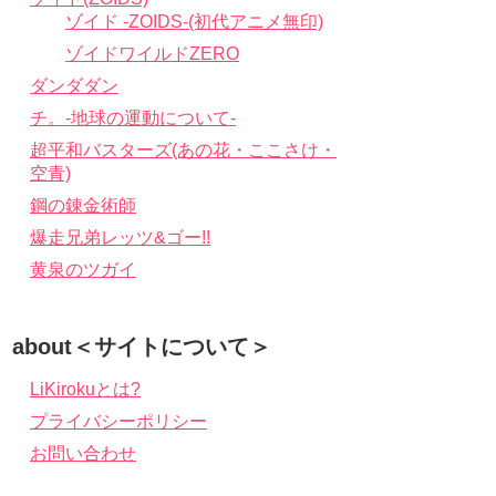
ゾイド -ZOIDS-(初代アニメ無印)
ゾイドワイルドZERO
ダンダダン
チ。-地球の運動について-
超平和バスターズ(あの花・ここさけ・
空青)
鋼の錬金術師
爆走兄弟レッツ&ゴー!!
黄泉のツガイ
about＜サイトについて＞
LiKirokuとは?
プライバシーポリシー
お問い合わせ